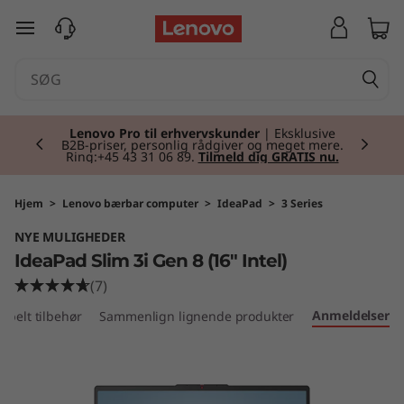
I
spring til hovedindhold
d
e
Currently displaying item 2 of 2
a
Lenovo Pro til erhvervskunder
| Eksklusive
B2B-priser, personlig rådgiver og meget mere.
Ring:+45 43 31 06 89.
Tilmeld dig GRATIS nu.
P
a
Hjem
>
Lenovo bærbar computer
>
IdeaPad
>
3 Series
NYE MULIGHEDER
d
IdeaPad Slim 3i Gen 8 (16" Intel)
S
(7)
Anmeldelser
ibelt tilbehør
Sammenlign lignende produkter
l
i