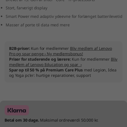
I
Stort, farverigt display
Smart Power med adaptiv ydeevne for forlænget batterilevetid
n
Masser af porte til data med mere
t
e
B2B-priser:
Kun for medlemmer
Bliv medlem af Lenovo
l
Pro og spar penge › Ny medlemsbonus!
Priser for studerende og lærere:
Kun for medlemmer
Bliv
medlem af Lenovo Education og spar ›
)
Spar op til 50 % på Premium Care Plus
med Legion, Idea
og Yoga pc'er: hurtige reparationer, support
Betal om 30 dage.
Maksimal ordreværdi 50.000 kr.