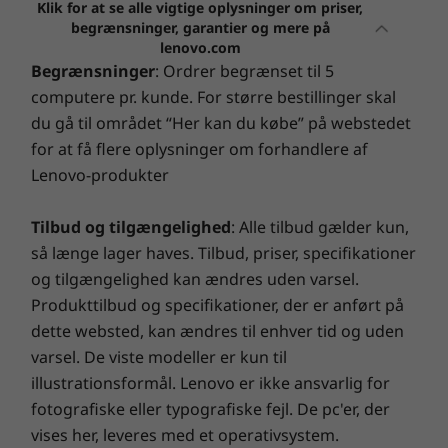
Hovedtelefon-/mikrofonkombinationsstik
Klik for at se alle vigtige oplysninger om priser,
16"-skærm med en fordybende videooplevelse.
også få nem og bekvem on-site service næste
begrænsninger, garantier og mere på
USB-portenes overførselshastighed er omtrentlig og afhænger af mange faktorer,
Nyd rige mættede farver med masser af
arbejdsdag efter en fjerndiagnose. Med Premium Care
lenovo.com
f.eks. behandlingskapaciteten på værtsenheder/eksterne enheder, filattributter,
kontrast og en bred betragtningsvinkel. Den
når din supportoplevelse nye højder!
Begrænsninger
: Ordrer begrænset til 5
systemkonfiguration og driftsmiljøer. De faktiske hastigheder kan variere og kan være
ekstra vertikalitet giver dig mere plads til at
computere pr. kunde. For større bestillinger skal
håndtere dokumenter og præsentationer, og
mindre end forventet.
du gå til området “Her kan du købe” på webstedet
Få pc-ydeevne og sikkerhed i topklasse
luminansen udsender tilstrækkelig lysstyrke til
for at få flere oplysninger om forhandlere af
Trådløs tilslutning
næsten alle visningsmiljøer. Et TÜV Low Blue
Drag ud på en smart rejse med
Lenovo Smart Lock
,
Lenovo-produkter
Op til Wi-Fi 6
Light-certificeret display holder dine øjne fri for
®
der drives af Absolute
. Du har kontrollen, uanset hvor
Bluetooth® 5.1
øjenbelastning, selv i den mest intensive
du er i verden. Find, lås, beskyt og gendan din stjålne
Tilbud og tilgængelighed
: Alle tilbud gælder kun,
®
arbejdssession. Dolby
lyd fra to brugervendte
pc på din kommando. Kombiner det med
Lenovo
så længe lager haves. Tilbud, priser, specifikationer
højttalere betyder, at IdeaPad Slim 3i lyder lige
DESIGN
Smart Performance
, og glæd dig til en spændende
og tilgængelighed kan ændres uden varsel.
så godt, som den ser ud.
stigning i din daglige pc-ydeevne. Få en gnidningsløs
Produkttilbud og specifikationer, der er anført på
Mål (H x B x D)
onlineoplevelse, og styrk dine forsvar. Dette er
dette websted, kan ændres til enhver tid og uden
fremtiden inden for pc-performance og sikkerhed til
Fra 17,9 mm x 359,2 mm x 257 mm
varsel. De viste modeller er kun til
din nye Lenovo-enhed.
illustrationsformål. Lenovo er ikke ansvarlig for
Vægt
fotografiske eller typografiske fejl. De pc'er, der
Vejer fra 1,74 kg
vises her, leveres med et operativsystem.
Opgrader garantien til din bærbare