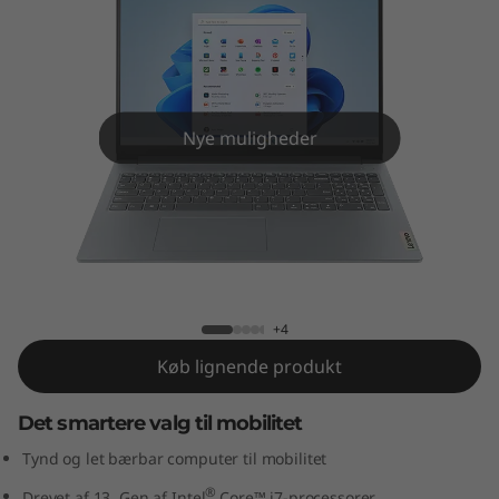
m
3
i
G
Nye muligheder
e
n
IdeaPad Slim 3i Gen 8 (16" Intel)
8
(
+4
Køb lignende produkt
1
Det smartere valg til mobilitet
6
Tynd og let bærbar computer til mobilitet
"
®
Drevet af 13. Gen af Intel
Core™ i7-processorer