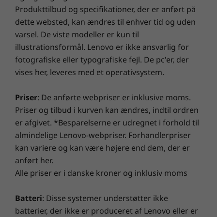
stigning i din daglige pc-ydeevne. Få en gnidningsløs
Produkttilbud og specifikationer, der er anført på
onlineoplevelse, og styrk dine forsvar. Dette er
dette websted, kan ændres til enhver tid og uden
Design
fremtiden inden for pc-performance og sikkerhed til
varsel. De viste modeller er kun til
din nye Lenovo-enhed.
illustrationsformål. Lenovo er ikke ansvarlig for
Mål (H x B x D)
fotografiske eller typografiske fejl. De pc'er, der
Metalversion: 18,4 mm x 356mm x 255 mm/0,72" x
vises her, leveres med et operativsystem.
Opgrader garantien til din bærbare
14.02" x 10.04"
computer
Vægt
Priser
: De anførte webpriser er inklusive moms.
Hos Lenovo leveres alle bærbare computere med 1 års
Priser og tilbud i kurven kan ændres, indtil ordren
Vejer fra 1,9 kg
batterigaranti, uanset hvilken systemgaranti du har.
er afgivet. *Besparelserne er udregnet i forhold til
Men her er den virkelige gamechanger: Til udvalgte
Pen
almindelige Lenovo-webpriser. Forhandlerpriser
pc'er tilbyder vi en
3-års Sealed Battery Warranty.
Få
Lenovo Digital Pen (ekstraudstyr)
kan variere og kan være højere end dem, der er
tre års bekymringsfri batteristrøm, når du køber denne
anført her.
opgradering med din enhed eller i løbet af den
Underholding for fuld udblæsning
Alle priser er i danske kroner og inklusiv moms
oprindelige 1-årige batterigarantiperiode (hvis dit
Bæredygtighed
batteri er i god stand). Og du er oven i købet dækket
Hvert øjeblik på den høje skærm på IdeaPad 5i
med én batteriudskiftning, hvis der opstår problemer.
Batteri
: Disse systemer understøtter ikke
Certificeringer/registreringer
2-i-1 Gen 9 er en biograflignende oplevelse
Få en bedre oplevelse med muligheden for at
batterier, der ikke er produceret af Lenovo eller er
®
med flotte, dybe farver. Tynde rammer betyder
ENERGY STAR
8.0