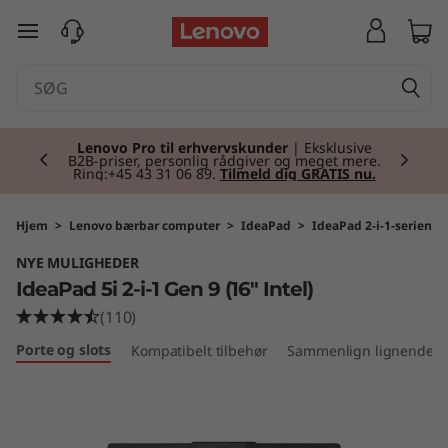
I
spring til hovedindhold
d
e
Currently displaying item 2 of 2
a
Lenovo Pro til erhvervskunder
| Eksklusive
B2B-priser, personlig rådgiver og meget mere.
Ring:+45 43 31 06 89.
Tilmeld dig GRATIS nu.
P
a
Hjem
>
Lenovo bærbar computer
>
IdeaPad
>
IdeaPad 2-i-1-serien
NYE MULIGHEDER
d
IdeaPad 5i 2-i-1 Gen 9 (16" Intel)
5
(110)
Porte og slots
Kompatibelt tilbehør
Sammenlign lignende p
i
2