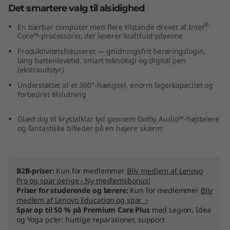
Det smartere valg til alsidighed
"
®
En bærbar computer med flere tilstande drevet af Intel
I
Core™-processorer, der leverer kraftfuld ydeevne
Produktivitetsfokuseret — gnidningsfrit berøringslogin,
n
lang batterilevetid, smart teknologi og digital pen
(ekstraudstyr)
t
Understøttet af et 360°-hængsel, enorm lagerkapacitet og
forbedret tilslutning
e
l
Glæd dig til krystalklar lyd gennem Dolby Audio™-højttalere
og fantastiske billeder på en højere skærm
)
B2B-priser:
Kun for medlemmer
Bliv medlem af Lenovo
Pro og spar penge › Ny medlemsbonus!
Priser for studerende og lærere:
Kun for medlemmer
Bliv
medlem af Lenovo Education og spar ›
Spar op til 50 % på Premium Care Plus
med Legion, Idea
og Yoga pc'er: hurtige reparationer, support