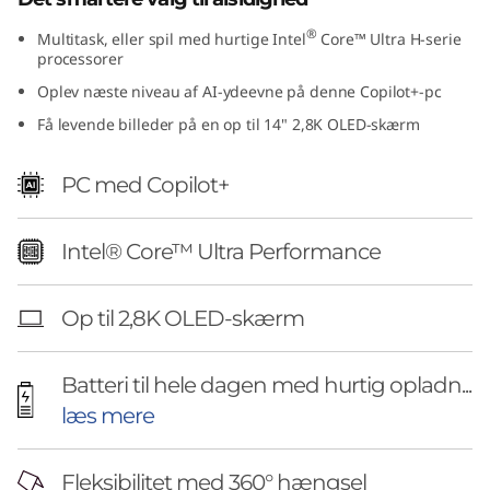
1
®
Multitask, eller spil med hurtige Intel
Core™ Ultra H-serie
processorer
4
Oplev næste niveau af AI-ydeevne på denne Copilot+-pc
"
Få levende billeder på en op til 14" 2,8K OLED-skærm
I
PC med Copilot+
n
Intel® Core™ Ultra Performance
t
e
Op til 2,8K OLED-skærm
l
Batteri til hele dagen med hurtig opladn...
)
læs mere
Fleksibilitet med 360° hængsel