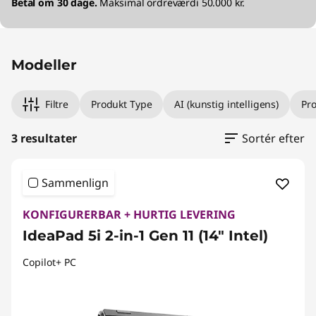
Betal om 30 dage.
Maksimal ordreværdi 50.000 kr.
Modeller
Filtre
Produkt Type
AI (kunstig intelligens)
Pr
3 resultater
Sortér efter
Sammenlign
KONFIGURERBAR + HURTIG LEVERING
IdeaPad 5i 2-in-1 Gen 11 (14" Intel)
Copilot+ PC