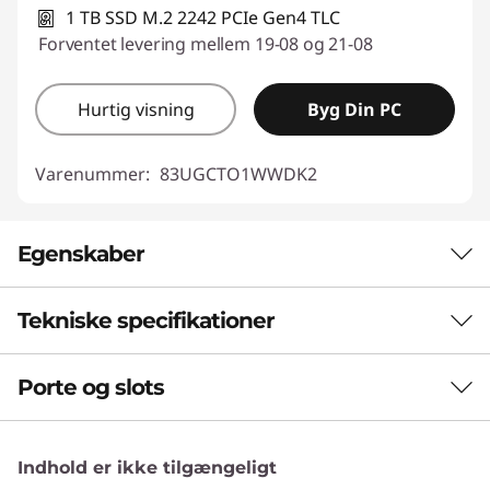
1 TB SSD M.2 2242 PCIe Gen4 TLC
Forventet levering mellem 19-08 og 21-08
Hurtig visning
Byg Din PC
Varenummer:
83UGCTO1WWDK2
Egenskaber
Tekniske specifikationer
®
INTEL
CORE™ ULTRA PERFORMANCE
Kraft, der leverer
Porte og slots
Ydeevne
Bevæg dig hurtigere med Intel® Core™ Ultra
Neural Processing Unit (NPU)
H-serie-processorer, der er justeret til at levere
Indhold er ikke tilgængeligt
40+ billioner operationer i sekundet (TOPS)
vedvarende hastighed. IdeaPad 5i 2-i-1 Gen 11