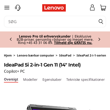
I
spring til hovedindhold
d
e
Currently displaying item 2 of 2
a
Lenovo Pro til erhvervskunder
| Eksklusive
B2B-priser, personlig rådgiver og meget mere.
Ring:+45 43 31 06 89.
Tilmeld dig GRATIS nu.
P
a
Hjem
>
Lenovo bærbar computer
>
IdeaPad
>
IdeaPad 2-i-1-serien
IdeaPad 5i 2-in-1 Gen 11 (14" Intel)
d
Copilot+ PC
5
Oversigt
Modeller
Egenskaber
Tekniske specifikationer
i
2