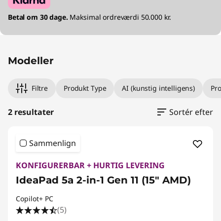
Betal om 30 dage.
Maksimal ordreværdi 50.000 kr.
Modeller
Filtre
Produkt Type
AI (kunstig intelligens)
Pr
2 resultater
Sortér efter
Sammenlign
KONFIGURERBAR + HURTIG LEVERING
IdeaPad 5a 2-in-1 Gen 11 (15" AMD)
Copilot+ PC
(5)