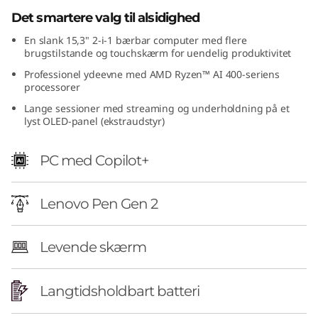
5
Det smartere valg til alsidighed
En slank 15,3" 2-i-1 bærbar computer med flere
"
brugstilstande og touchskærm for uendelig produktivitet
A
Professionel ydeevne med AMD Ryzen™ AI 400-seriens
processorer
M
Lange sessioner med streaming og underholdning på et
lyst OLED-panel (ekstraudstyr)
D
PC med Copilot+
)
Lenovo Pen Gen 2
Levende skærm
Langtidsholdbart batteri