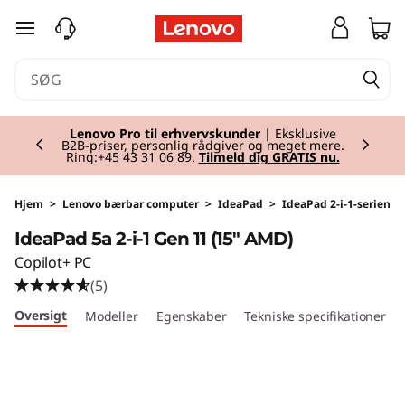
I
spring til hovedindhold
d
e
Currently displaying item 2 of 2
a
Lenovo Pro til erhvervskunder
| Eksklusive
B2B-priser, personlig rådgiver og meget mere.
Ring:+45 43 31 06 89.
Tilmeld dig GRATIS nu.
P
a
Hjem
>
Lenovo bærbar computer
>
IdeaPad
>
IdeaPad 2-i-1-serien
IdeaPad 5a 2-i-1 Gen 11 (15" AMD)
d
Copilot+ PC
5
(5)
Oversigt
Modeller
Egenskaber
Tekniske specifikationer
a
2