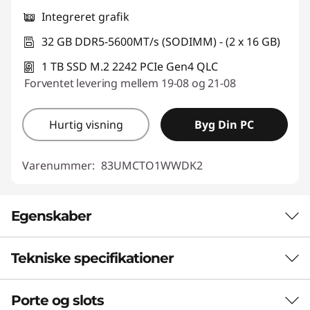
Integreret grafik
32 GB DDR5-5600MT/s (SODIMM) - (2 x 16 GB)
1 TB SSD M.2 2242 PCIe Gen4 QLC
Forventet levering mellem 19-08 og 21-08
Hurtig visning
Byg Din PC
Varenummer:
83UMCTO1WWDK2
Egenskaber
Tekniske specifikationer
SLANK, LET OG BYGGET TIL AT TAGE MED
Bærbar strøm, der
Porte og slots
Ydeevne