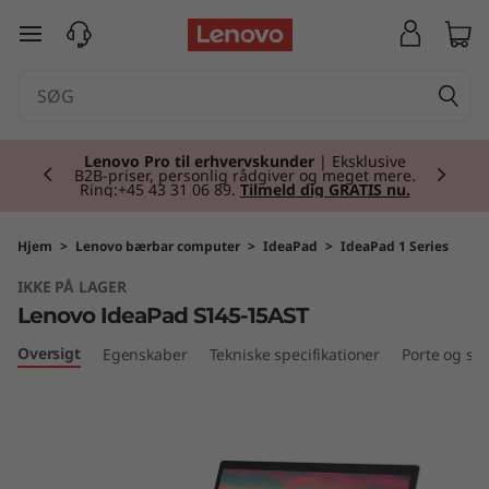
I
spring til hovedindhold
d
e
Currently displaying item 2 of 2
a
Lenovo Pro til erhvervskunder
| Eksklusive
B2B-priser, personlig rådgiver og meget mere.
Ring:+45 43 31 06 89.
Tilmeld dig GRATIS nu.
P
a
Hjem
>
Lenovo bærbar computer
>
IdeaPad
>
IdeaPad 1 Series
IKKE PÅ LAGER
d
Lenovo IdeaPad S145-15AST
S
Oversigt
Egenskaber
Tekniske specifikationer
Porte og slo
1
4