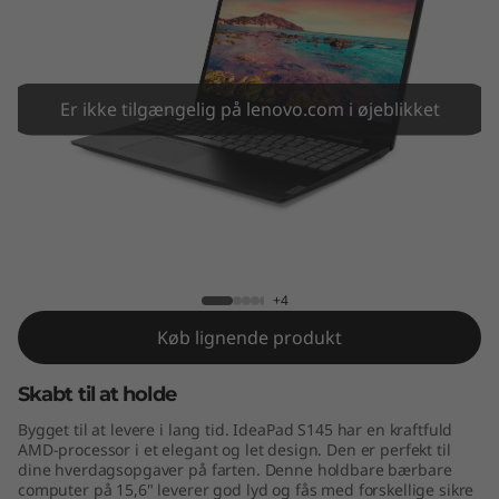
5
(
1
Er ikke tilgængelig på lenovo.com i øjeblikket
5
"
A
Lenovo IdeaPad S145-15AST
M
+4
D
Køb lignende produkt
)
Skabt til at holde
Bygget til at levere i lang tid. IdeaPad S145 har en kraftfuld
AMD-processor i et elegant og let design. Den er perfekt til
dine hverdagsopgaver på farten. Denne holdbare bærbare
computer på 15,6" leverer god lyd og fås med forskellige sikre