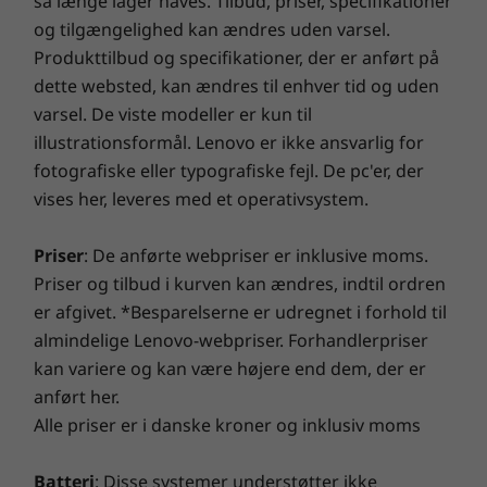
så længe lager haves. Tilbud, priser, specifikationer
og tilgængelighed kan ændres uden varsel.
Ports/Slots
Packed with real power
Opgrader garantien til din bærbare
Produkttilbud og specifikationer, der er anført på
2x USB-A 3.1 Gen 1
computer
dette websted, kan ændres til enhver tid og uden
With up to AMD A-9 processing, the IdeaPad
1x USB-A 2.0
S145 is designed to keep pace with you—no
varsel. De viste modeller er kun til
HDMI
Hos Lenovo leveres alle bærbare computere med 1 års
matter the task. It also comes with a range of
illustrationsformål. Lenovo er ikke ansvarlig for
SD card reader
batterigaranti, uanset hvilken systemgaranti du har.
secure storage options, including a hybrid SSD
fotografiske eller typografiske fejl. De pc'er, der
Headphone/mic combo
Men her er den virkelige gamechanger: Til udvalgte
with hard disc drive, ensuring even faster
vises her, leveres med et operativsystem.
pc'er tilbyder vi en
3-års Sealed Battery Warranty.
Få
response times.
tre års bekymringsfri batteristrøm, når du køber denne
opgradering med din enhed eller i løbet af den
Priser
: De anførte webpriser er inklusive moms.
oprindelige 1-årige batterigarantiperiode (hvis dit
Priser og tilbud i kurven kan ændres, indtil ordren
batteri er i god stand). Og du er oven i købet dækket
er afgivet. *Besparelserne er udregnet i forhold til
med én batteriudskiftning, hvis der opstår problemer.
almindelige Lenovo-webpriser. Forhandlerpriser
Få en bedre oplevelse med muligheden for at
kan variere og kan være højere end dem, der er
opgradere til on-site service. Hos Lenovo er topkvalitet
anført her.
den egenskab, der forener vores bærbare computeres
Alle priser er i danske kroner og inklusiv moms
ydeevne og sikkerhed!
Batteri
: Disse systemer understøtter ikke