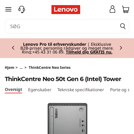
T
spring til hovedindhold
h
i
Currently displaying item 2 of 2
n
Lenovo Pro til erhvervskunder
| Eksklusive
B2B-priser, personlig rådgiver og meget mere.
Ring:+45 43 31 06 89.
Tilmeld dig GRATIS nu.
k
C
Hjem
>
...
>
ThinkCentre Neo Series
ThinkCentre Neo 50t Gen 6 (Intel) Tower
e
Oversigt
Egenskaber
Tekniske specifikationer
Porte og slo
n
t
r