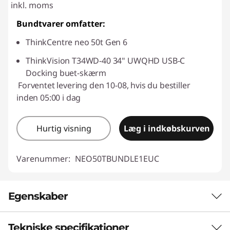
inkl. moms
Bundtvarer omfatter:
ThinkCentre neo 50t Gen 6
ThinkVision T34WD-40 34" UWQHD USB-C
Docking buet-skærm
Forventet levering den 10-08, hvis du bestiller
inden 05:00 i dag
Hurtig visning
Læg i indkøbskurven
Varenummer:
NEO50TBUNDLE1EUC
Egenskaber
Tekniske specifikationer
MODERNE AI PC TIL SMV'ERS BEHOV