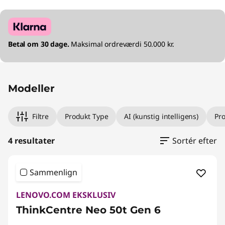
Betal om 30 dage.
Maksimal ordreværdi 50.000 kr.
Modeller
Filtre
Produkt Type
AI (kunstig intelligens)
Pr
4 resultater
Sortér efter
Sammenlign
LENOVO.COM EKSKLUSIV
ThinkCentre Neo 50t Gen 6