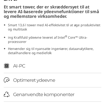
(
Et smart tower, der er skræddersyet til at
levere AI-baserede ydeevnefunktioner til små
I
og mellemstore virksomheder.
n
Smart 13,6 l tower med AI-effektivitet til at øge produktivitet
og multitask
t
®
ing Kraftfuld ydeevne leveret af Intel
Core™ Ultra-
processorer
e
Henvender sig til nyansatte ingeniører, dataanalytikere,
detailhandlere og mediefolk
l
)
AI-PC
T
Optimeret ydeevne
o
Genanvendte komponenter
w