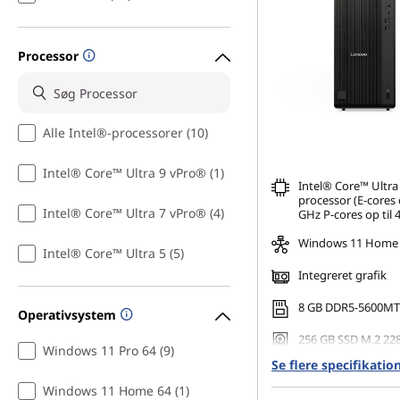
Processor
Alle Intel®-processorer (10)
Intel® Core™ Ultra 9 vPro® (1)
Intel® Core™ Ultra 
processor (E-cores o
Intel® Core™ Ultra 7 vPro® (4)
GHz P-cores op til 
Windows 11 Home
Intel® Core™ Ultra 5 (5)
Integreret grafik
8 GB DDR5-5600MT
Operativsystem
256 GB SSD M.2 22
Windows 11 Pro 64 (9)
Gen4 TLC Opal
Se flere specifikatio
Understøtter op til
Windows 11 Home 64 (1)
skærme