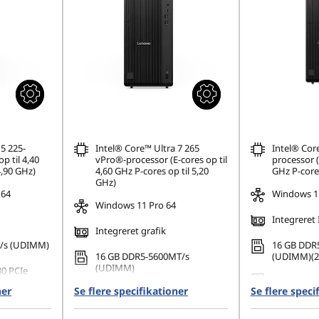
5 225-
Intel® Core™ Ultra 7 265
Intel® Core
p til 4,40
vPro®-processor (E-cores op til
processor (
4,90 GHz)
4,60 GHz P-cores op til 5,20
GHz P-cores
GHz)
 64
Windows 11
Windows 11 Pro 64
Integreret 
Integreret grafik
/s (UDIMM)
16 GB DDR
16 GB DDR5-5600MT/s
(UDIMM)(2 
(UDIMM)
80 PCIe
512 GB SSD
ner
Se flere specifikationer
512 GB SSD M.2 2280 PCIe
Se flere speci
Gen4 TLC 
Gen4 TLC Opal
 4 separate
Understøtte