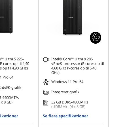
™ Ultra 5 225-
Intel® Core™ Ultra 9 285
E-cores op til 4,40
vPro®-processor (E-cores op til
 op til 4,90 GHz)
4,60 GHz P-cores op til 5,40
GHz)
 Pro 64
Windows 11 Pro 64
Intel®-grafik
Integreret grafik
5-4400MT/s
x 8 GB)
32 GB DDR5-4800MHz
(UDIMM) - (4 x 8 GB)
 M.2 2280 PCIe
fikationer
Opal
Se flere specifikationer
1 TB SSD M.2 2280 PCIe Gen4
TLC Opal
r op til 4 separate