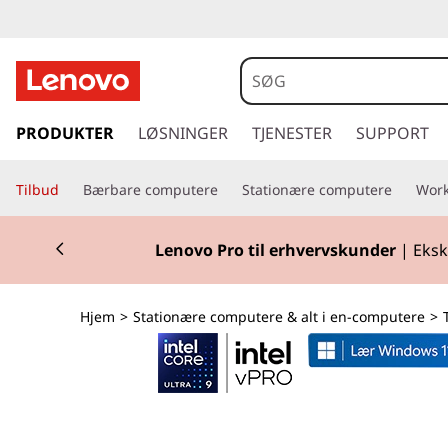
T
h
i
s
p
PRODUKTER
LØSNINGER
TJENESTER
SUPPORT
n
r
i
k
Tilbud
Bærbare computere
Stationære computere
Work
n
g
C
Currently displaying item 2 of 2
t
Lenovo Pro til erhvervskunder
| Eksk
i
e
l
h
n
Hjem
>
Stationære computere & alt i en-computere
>
o
v
t
e
d
r
i
n