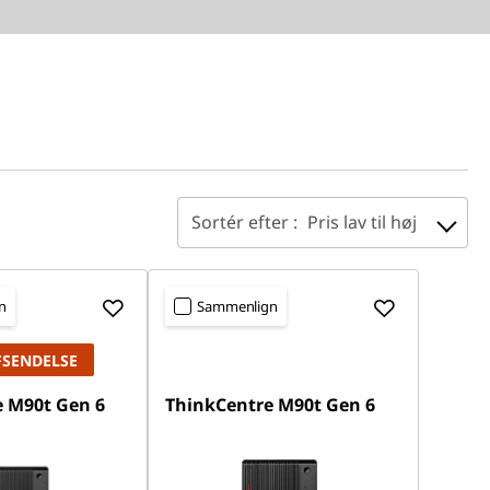
Sortér efter :
Pris lav til høj
n
Sammenlign
FSENDELSE
 M90t Gen 6
ThinkCentre M90t Gen 6