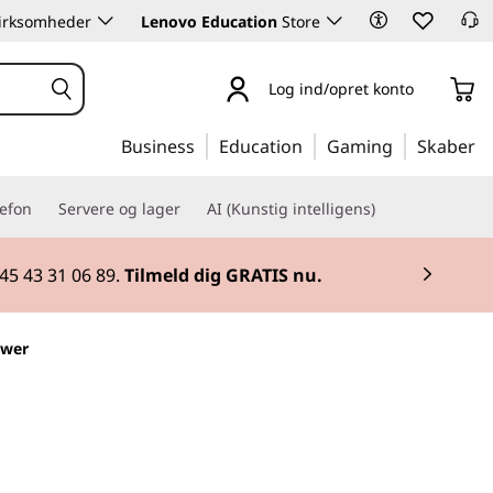
 virksomheder
Lenovo Education
Store
Log ind/opret konto
Business
Education
Gaming
Skaber
lefon
Servere og lager
AI (Kunstig intelligens)
45 43 31 06 89.
Tilmeld dig GRATIS nu.
ower