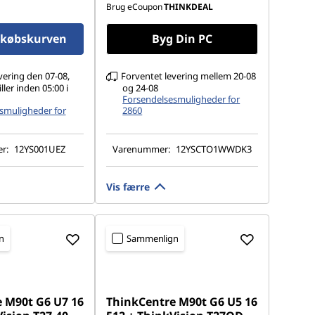
Understøtter op til 4 separate
Brug eCoupon
THINKDEAL
skærme
dkøbskurven
Byg Din PC
vering den 07-08,
Forventet levering mellem 20-08
ller inden 05:00 i
og 24-08
Forsendelsesmuligheder for
smuligheder for
2860
r:
12YS001UEZ
Varenummer:
12YSCTO1WWDK3
Vis færre
n
Sammenlign
 M90t G6 U7 16
ThinkCentre M90t G6 U5 16