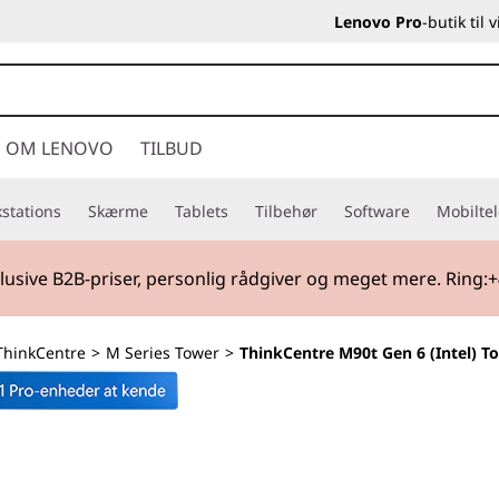
Lenovo Pro
-butik til
OM LENOVO
TILBUD
stations
Skærme
Tablets
Tilbehør
Software
Mobilte
lusive B2B-priser, personlig rådgiver og meget mere. Ring:+
ThinkCentre
>
M Series Tower
>
ThinkCentre M90t Gen 6 (Intel) T