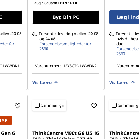
Understøtter op til 4 separate
skærme
AL
Brug eCoupon
THINKDEAL
skærme
C
Byg Din PC
Læg i in
mellem 20-08
Forventet levering mellem 20-08
Forventet le
og 24-08
hvis du besti
eder for
Forsendelsesmuligheder for
dag
2860
Forsendelse
2860
TO1WWDK1
Varenummer:
12YSCTO1WWDK2
Varenumme
Vis færre
Vis færre
Sammenlign
Sammenlig
LSE
 Gen 6
ThinkCentre M90t G6 U5 16
ThinkCentre