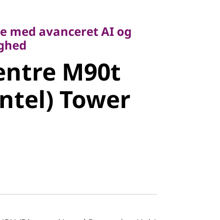
 med avanceret AI og
ed
de med avanceret AI og
ntre M90t
ighed
entre M90t
ntel) Tower
Intel) Tower