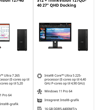
ision T27-40
512 + ThinkVision T27QD-
40 27" QHD Docking
e™ Ultra 7 265
Intel® Core™ Ultra 5 225-
ssor (E-cores op til
processor (E-cores op til 4,40
cores op til 5,20
GHz P-cores op til 4,90 GHz)
Windows 11 Pro 64
 Pro 64
Integreret Intel®-grafik
Intel®-grafik
16 GB DDR5-4400MT/s