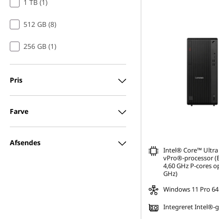
1 TB (1)
512 GB (8)
256 GB (1)
Pris
Farve
Afsendes
Intel® Core™ Ultra
vPro®-processor (E-
4,60 GHz P-cores op 
GHz)
Windows 11 Pro 64
Integreret Intel®-g