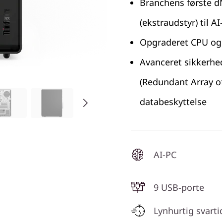
Branchens første d
(ekstraudstyr) til 
Opgraderet CPU og 
Avanceret sikkerhe
(Redundant Array of
databeskyttelse
AI-PC
9 USB-porte
Lynhurtig svarti