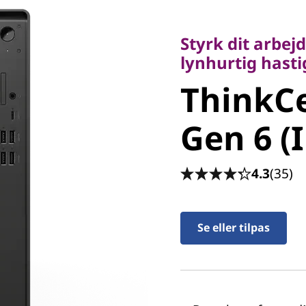
Styrk dit arbejde
lynhurtig hastigh
Styrk dit arbej
ThinkCe
lynhurtig hast
ThinkC
Gen 6 (I
Gen 6 (
4.3
(35)
Se eller tilpas