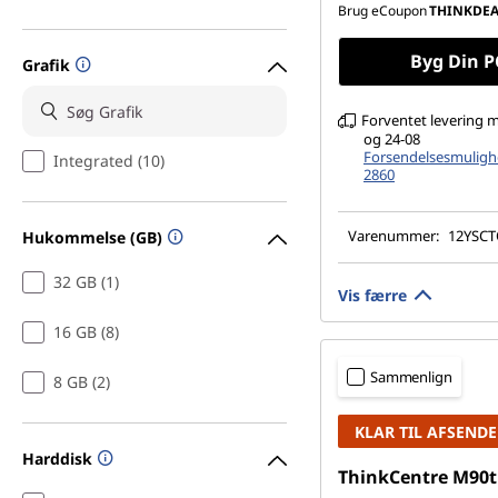
Brug eCoupon
THINKDE
Byg Din P
Grafik
Forventet levering 
og 24-08
Forsendelsesmuligh
Integrated (10)
2860
Varenummer:
12YSC
Hukommelse (GB)
32 GB (1)
Vis færre
16 GB (8)
Sammenlign
8 GB (2)
KLAR TIL AFSENDE
Harddisk
ThinkCentre M90t