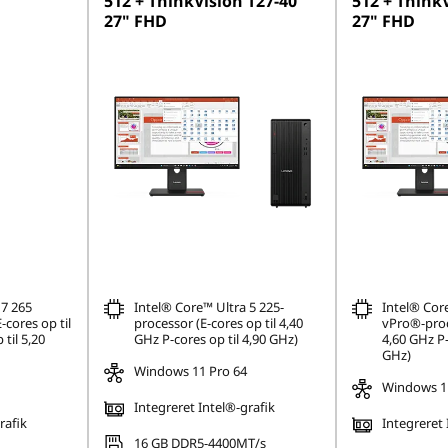
512 + ThinkVision T27-40
512 + ThinkV
27" FHD
27" FHD
 7 265
Intel® Core™ Ultra 5 225-
Intel® Cor
cores op til
processor (E-cores op til 4,40
vPro®-proce
til 5,20
GHz P-cores op til 4,90 GHz)
4,60 GHz P-
GHz)
Windows 11 Pro 64
Windows 11
Integreret Intel®-grafik
rafik
Integreret 
16 GB DDR5-4400MT/s