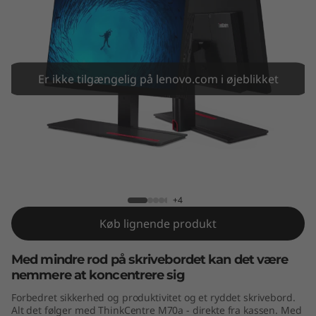
e
M
7
Er ikke tilgængelig på lenovo.com i øjeblikket
0
a
A
ThinkCentre M70a AIO
I
+4
O
Køb lignende produkt
Med mindre rod på skrivebordet kan det være
nemmere at koncentrere sig
Forbedret sikkerhed og produktivitet og et ryddet skrivebord.
Alt det følger med ThinkCentre M70a - direkte fra kassen. Med