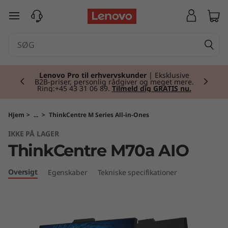
T
spring til hovedindhold
h
i
Currently displaying item 2 of 2
n
Lenovo Pro til erhvervskunder
| Eksklusive
B2B-priser, personlig rådgiver og meget mere.
Ring:+45 43 31 06 89.
Tilmeld dig GRATIS nu.
k
C
Hjem
>
...
>
ThinkCentre M Series All-in-Ones
IKKE PÅ LAGER
e
ThinkCentre M70a AIO
n
Oversigt
Egenskaber
Tekniske specifikationer
t
r