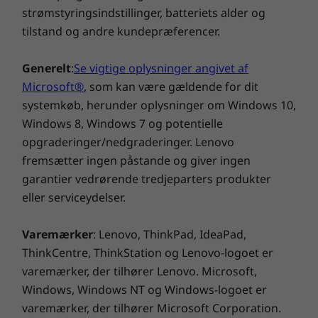
Sort
strømstyringsindstillinger, batteriets alder og
tilstand og andre kundepræferencer.
Forbindelse
®
Ekstraudstyr: Bluetooth
combo med Wi-Fi
Generelt
:
Se vigtige oplysninger angivet af
Microsoft®
, som kan være gældende for dit
Porte og stik
systemkøb, herunder oplysninger om Windows 10,
USB-C (1. generation) - Hurtig oplader (RC)
Windows 8, Windows 7 og potentielle
USB 3.2 (2. generation)
opgraderinger/nedgraderinger. Lenovo
4 x USB 3.2 (1. generation)
fremsætter ingen påstande og giver ingen
DisplayPort
garantier vedrørende tredjeparters produkter
RJ45
eller serviceydelser.
Hovedtelefon-/mikrofonkombinationsstik
Ekstraudstyr: Kortlæser
Ekstraudstyr: Seriel port
Varemærker
: Lenovo, ThinkPad, IdeaPad,
ThinkCentre, ThinkStation og Lenovo-logoet er
Grønne certificeringer
varemærker, der tilhører Lenovo. Microsoft,
EPEAT™ Silver
Windows, Windows NT og Windows-logoet er
En bedre måde at arbejde på, også
®
Energy Star
8.0
varemærker, der tilhører Microsoft Corporation.
hjemmefra