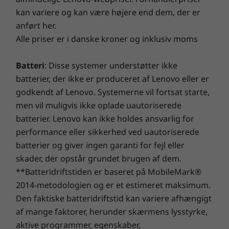
2. Uden kamera med ODD: 490,14 mm x 191,76
kan variere og kan være højere end dem, der er
Med ThinkShield kan du desuden vælge
mm x 279,31 mm (lavest) og 490,14 mm x 424,75 mm x
anført her.
yderligere funktioner fra vores portefølje af
232,75 mm (højest)
Alle priser er i danske kroner og inklusiv moms
førende sikkerhedstilbud, før du pakker din
nye M70a ud.
Vægt
Batteri
: Disse systemer understøtter ikke
Uden fod: 4,62 og 4,88 (med ODD)
batterier, der ikke er produceret af Lenovo eller er
Fod med fuld funktionalitet: 7,07 og 7,33 (med ODD)
godkendt af Lenovo. Systemerne vil fortsat starte,
Med Ultra-Flex IV-fod: 7,62 og 7,88 (med ODD)
men vil muligvis ikke oplade uautoriserede
batterier. Lenovo kan ikke holdes ansvarlig for
Fod
performance eller sikkerhed ved uautoriserede
batterier og giver ingen garanti for fejl eller
Alm. skærmfod:Vippefunktion: neg. 5-30 grader,
justerbar højde: 80 mm
skader, der opstår grundet brugen af dem.
UltraFlex IV-fod: Vippefunktion: neg. 5-70 grader,
**Batteridriftstiden er baseret på MobileMark®
justerbar højde: 115 mm
2014-metodologien og er et estimeret maksimum.
Den faktiske batteridriftstid kan variere afhængigt
af mange faktorer, herunder skærmens lysstyrke,
Farve
aktive programmer, egenskaber,