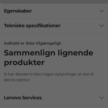
Egenskaber
Tekniske specifikationer
Indhold er ikke tilgængeligt
M.2-stik
Sammenlign lignende
Til Wi-Fi
Til PCIe SSD eller Optane
produkter
Interne båse
Vi har desværre ikke nogen oplysninger at vise til
2 x 2,5” HDD (1 standard, 1 valgfri til ODD-bås)
denne sektion
Sikkerhed
ThinkShield-kompatibel
Lenovo Services
Trusted Platform Module (dTPM) 2.0
Klar til brug lige med det samme
Kontakt, der forhindrer indtrængen i kabinettet