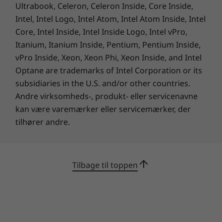
TCO 8.0
Ultrabook, Celeron, Celeron Inside, Core Inside,
RoHS-kompatibel
Mens en bærbar computer tilbyder mobilitet,
Intel, Intel Logo, Intel Atom, Intel Atom Inside, Intel
65 % PCC
kan en fast skærm og et tastatur ofte
Core, Intel Inside, Intel Inside Logo, Intel vPro,
ICE
begrænse din oplevelse af at skrive og følge
Itanium, Itanium Inside, Pentium, Pentium Inside,
Eye Comfort
med på skærmen. Med M70a får du det bedste
vPro Inside, Xeon, Xeon Phi, Xeon Inside, and Intel
TÜV Ultralavt støjniveau
fra begge verdener. En justerbar skærm med
Optane are trademarks of Intel Corporation or its
lavt niveau af blåt lys og flimmerfri funktioner
subsidiaries in the U.S. and/or other countries.
Vekselstrømsadapter
giver en mere behagelig brugsoplevelse med
Andre virksomheds-, produkt- eller servicenavne
135 W
skærmen og friheden til at have tastaturet lige
kan være varemærker eller servicemærker, der
150 W
der, hvor det passer dig. Der følger også
tilhører andre.
støjdæmpende mikrofoner med, som er
ideelle når du modtager telefonopkald
Fod
derhjemme.
Skærmfod med alle funktioner:
Tilbage til toppen
Vippefunktion fra -5 til 45 grader
Gennemprøvet og testet
Drejefunktion til 90 grader
Pålidelighed er M70as mellemnavn. Testet
efter ti militære testkrav, herunder for højde
UltraFlex III-fod:
og fugtighed. Det har også bestået 200+
Vippefunktion fra -5 til 70 grader