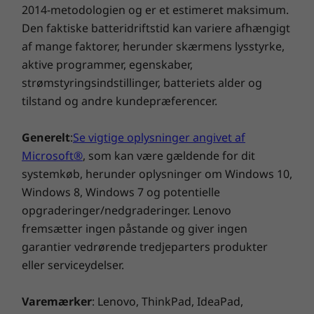
2014-metodologien og er et estimeret maksimum.
Den faktiske batteridriftstid kan variere afhængigt
af mange faktorer, herunder skærmens lysstyrke,
aktive programmer, egenskaber,
strømstyringsindstillinger, batteriets alder og
tilstand og andre kundepræferencer.
Generelt
:
Se vigtige oplysninger angivet af
Microsoft®
, som kan være gældende for dit
systemkøb, herunder oplysninger om Windows 10,
Windows 8, Windows 7 og potentielle
opgraderinger/nedgraderinger. Lenovo
Tastatur og mus sælges separat
fremsætter ingen påstande og giver ingen
garantier vedrørende tredjeparters produkter
eller serviceydelser.
Specifikationer kan variere afhængigt af region/model.
Varemærker
: Lenovo, ThinkPad, IdeaPad,