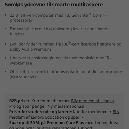
Sømløs ydeevne til smarte multitaskere
4
®
23,8" alt-i-en-computer med 13. Gen Intel
Core™-
"
processorer
Fantastisk skærm i høj opløsning leverer enestående
I
billeder
n
®
Lyd, der fylder rummet, fra JBL
-certificerede højttalere og
Dolby Audio Premium
t
Ubesværet ansigtslogin og sikre videoopkald med IR-
webkamera
e
Qi-certificeret dock til trådløs opladning af din smartphone
(ekstraudstyr)
l
)
B2B-priser:
Kun for medlemmer
Bliv medlem af Lenovo
Pro og spar penge › Ny medlemsbonus!
Priser for studerende og lærere:
Kun for medlemmer
Bliv
medlem af Lenovo Education og spar ›
Spar op til 50 % på Premium Care Plus
med Legion, Idea
og Yoga pc'er: hurtige reparationer, support