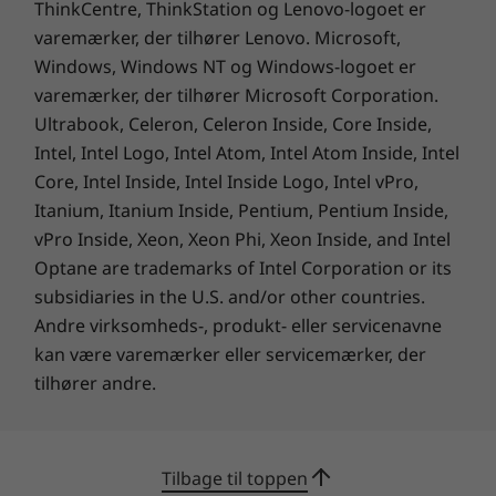
ThinkCentre, ThinkStation og Lenovo-logoet er
varemærker, der tilhører Lenovo. Microsoft,
Nyd avanceret support fra
Windows, Windows NT og Windows-logoet er
rigtige mennesker med
varemærker, der tilhører Microsoft Corporation.
Ultrabook, Celeron, Celeron Inside, Core Inside,
Lenovo Premium Care
Intel, Intel Logo, Intel Atom, Intel Atom Inside, Intel
Core, Intel Inside, Intel Inside Logo, Intel vPro,
Funktioner og fordele inkluderer
Itanium, Itanium Inside, Pentium, Pentium Inside,
vPro Inside, Xeon, Xeon Phi, Xeon Inside, and Intel
Teknisk support via telefon, chat eller
Optane are trademarks of Intel Corporation or its
e-mail
subsidiaries in the U.S. and/or other countries.
Andre virksomheds-, produkt- eller servicenavne
kan være varemærker eller servicemærker, der
Levering af reparationsservice på
stedet
tilhører andre.
Kom godt i gang med support af
migrering af data og indstillinger
Tilbage til toppen