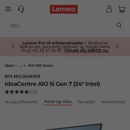
I
spring til hovedindhold
d
e
Currently displaying item 2 of 2
a
Lenovo Pro til erhvervskunder
| Eksklusive
B2B-priser, personlig rådgiver og meget mere.
Ring:+45 43 31 06 89.
Tilmeld dig GRATIS nu.
C
e
Hjem
>
...
>
AIO 500 Series
NYE MULIGHEDER
n
IdeaCentre AIO 5i Gen 7 (24" Intel)
t
(13)
Porte og slots
niske specifikationer
Tjenester
Anmeldelser
r
e