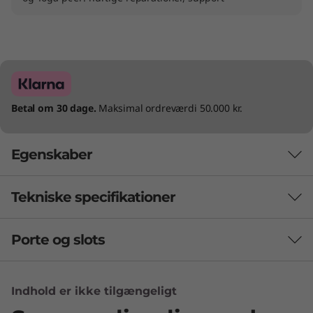
Betal om 30 dage.
Maksimal ordreværdi 50.000 kr.
Egenskaber
Tekniske specifikationer
Porte og slots
Lyd
2 x 5 W stereohøjttalere
Indhold er ikke tilgængeligt
®
Certificeret med JBL
®