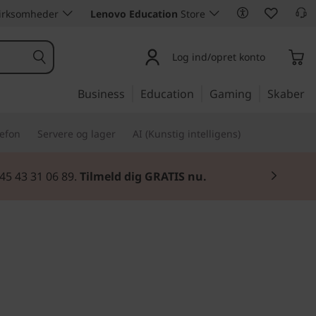
 virksomheder
Lenovo Education
Store
Log ind/opret konto
Business
Education
Gaming
Skaber
lefon
Servere og lager
AI (Kunstig intelligens)
45 43 31 06 89.
Tilmeld dig GRATIS nu.
jemme-pc
re AIO 3