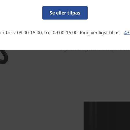
skærmen.
Se eller tilpas
Bliv mere interaktiv
Du kan få en touchskærm so
-tors: 09:00-18:00, fre: 09:00-16:00. Ring venligst til os:
43
så du kan trykke på og trækk
også sjovere og mere intuiti
og at navigere rundt på co