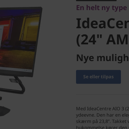
En helt ny typ
(24" AM
IdeaCen
(24" AM
Nye muligh
Se eller tilpas
Med IdeaCentre AIO 3 (2
ydeevne. Den har en el
skærm på 23,8”. Takke
hukommelse kører den 