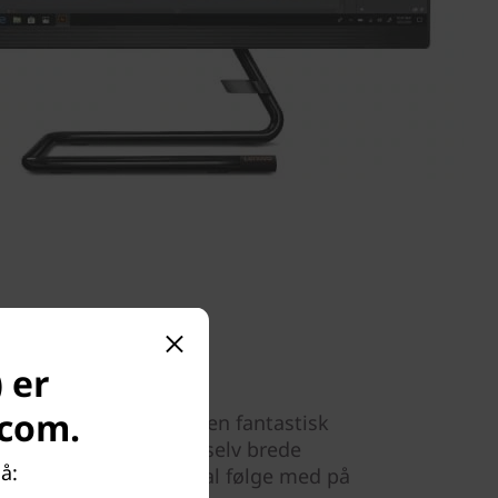
 er
.com.
alle kanter og giver en fantastisk
et til at blive set fra selv brede
å:
er perfekt, når flere skal følge med på