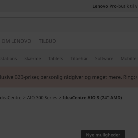
Lenovo Pro
-butik til
OM LENOVO
TILBUD
stations
Skærme
Tablets
Tilbehør
Software
Mobilte
lusive B2B-priser, personlig rådgiver og meget mere. Ring:+
IdeaCentre
>
AIO 300 Series
>
IdeaCentre AIO 3 (24" AMD)
En helt ny type h
IdeaCent
Nye muligheder