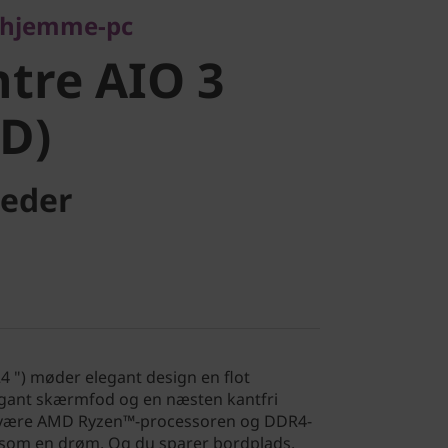
e hjemme-pc
D)
tre AIO 3
D)
eder
4 ") møder elegant design en flot
egant skærmfod og en næsten kantfri
t være AMD Ryzen™-processoren og DDR4-
som en drøm. Og du sparer bordplads.