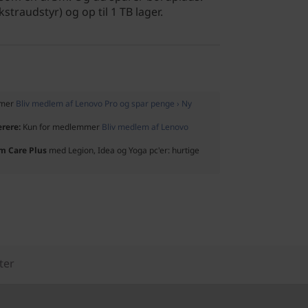
raudstyr) og op til 1 TB lager.
mmer
Bliv medlem af Lenovo Pro og spar penge › Ny
ærere:
Kun for medlemmer
Bliv medlem af Lenovo
um Care Plus
med Legion, Idea og Yoga pc'er: hurtige
ter