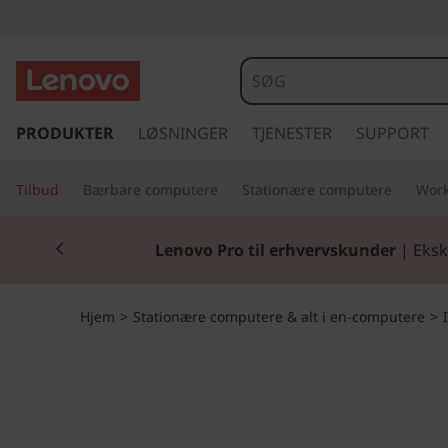
I
d
e
s
p
PRODUKTER
LØSNINGER
TJENESTER
SUPPORT
a
r
i
C
Tilbud
Bærbare computere
Stationære computere
Work
n
g
e
Currently displaying item 2 of 2
t
Lenovo Pro til erhvervskunder
| Eksk
i
n
l
h
t
Hjem
>
Stationære computere & alt i en-computere
>
o
v
r
e
d
e
i
n