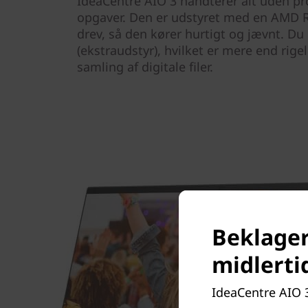
IdeaCentre AIO 3 håndterer alt uden p
opgaver. Den er udstyret med en AMD 
drev, så den kører hurtigt og jævnt. Du 
(ekstraudstyr), hvilket er mere end rigeli
samling af digitale filer.
Beklager
midlerti
IdeaCentre AIO 3