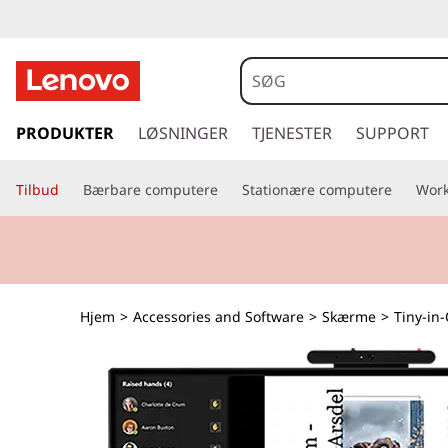
s
p
PRODUKTER
LØSNINGER
TJENESTER
SUPPORT
r
i
Tilbud
Bærbare computere
Stationære computere
Work
n
g
t
i
l
h
Hjem
>
Accessories and Software
>
Skærme
>
Tiny-in
o
v
e
d
i
n