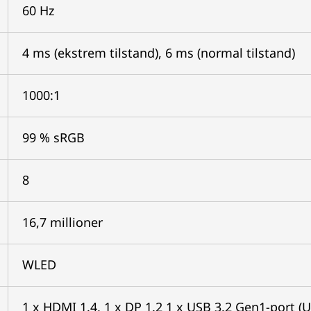
60 Hz
4 ms (ekstrem tilstand), 6 ms (normal tilstand)
1000:1
99 % sRGB
8
16,7 millioner
WLED
1 x HDMI 1.4, 1 x DP 1.2 1 x USB 3.2 Gen1-port (