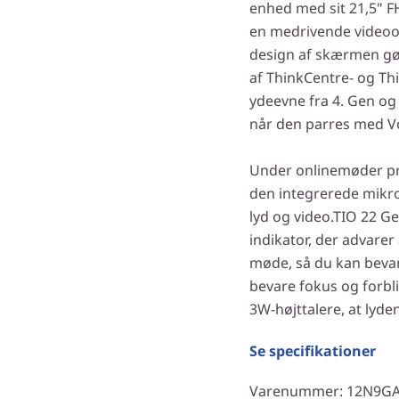
enhed med sit 21,5" F
en medrivende video
design af skærmen gø
af ThinkCentre- og Th
ydeevne fra 4. Gen og
når den parres med V
Under onlinemøder p
den integrerede mikrof
lyd og video.TIO 22 Ge
indikator, der advare
møde, så du kan bevare
bevare fokus og forbli
3W-højttalere, at lyden
Se specifikationer
Varenummer
: 12N9G