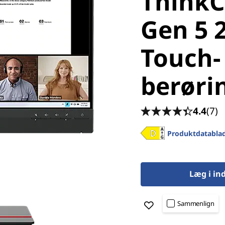
ThinkC
Gen 5 
Touch-
berør
4.4
(7)
Produktdatabla
Læg i in
Sammenlign