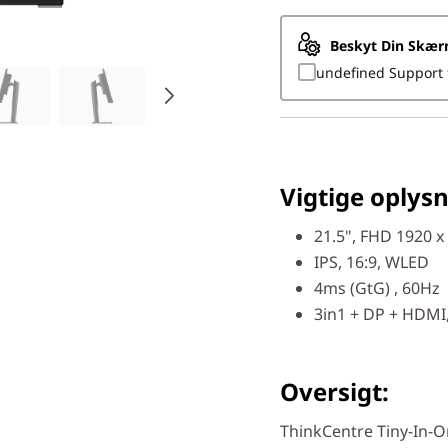
Beskyt Din Skæ
undefined Support 
Vigtige oplysn
21.5", FHD 1920 x
IPS, 16:9, WLED
4ms (GtG) , 60Hz
3in1 + DP + HDMI
Oversigt:
ThinkCentre Tiny-In-On