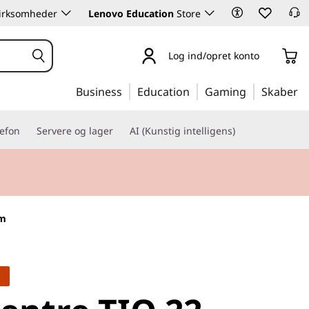
 virksomheder
Lenovo Education
Store
Log ind/opret konto
Business
Education
Gaming
Skaber
lefon
Servere og lager
AI (Kunstig intelligens)
rm