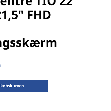
entre TIO 22
21,5" FHD
ingsskærm
d
dkøbskurven