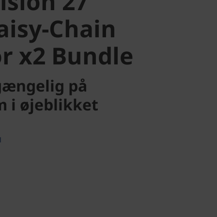
ision 27"
isy-Chain
r x2 Bundle
lgængelig på
 i øjeblikket
d