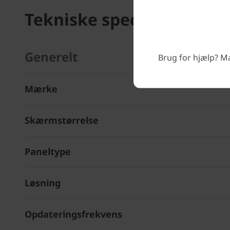
Tekniske specifikationer
Generelt
Brug for hjælp? Man
Mærke
Skærmstørrelse
Paneltype
Løsning
Opdateringsfrekvens