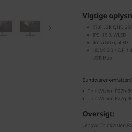
Vigtige oplysn
27.0", 2K QHD 25
IPS, 16:9, WLED
4ms (GtG), 60Hz
HDMI 2.0 + DP 1.4
USB Hub
Bundtvarer omfatter:
ThinkVision P27h-3
ThinkVision P27q-
Oversigt:
Lenovo ThinkVision P2