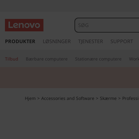
s
p
PRODUKTER
LØSNINGER
TJENESTER
SUPPORT
r
i
Tilbud
Bærbare computere
Stationære computere
Work
n
g
t
i
l
h
Hjem
>
Accessories and Software
>
Skærme
>
Profess
o
v
e
d
i
n