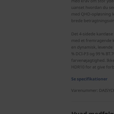
med krav om stor ydee
uanset hvordan du se
med QHD-opløsning le
brede betragtningsvin
Det 4-sidede kantløse
med et fremragende ko
en dynamisk, levende v
% DCI-P3 og 99 % BT.
farvenøjagtighed. Ikk
HDR10 for at give for
Se specifikationer
Varenummer
: DAISY
Hvad medfølg