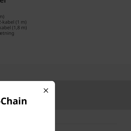
 m)
-kabel (1 m)
-kabel (1,8 m)
sætning
 50.000 kr.
-Chain