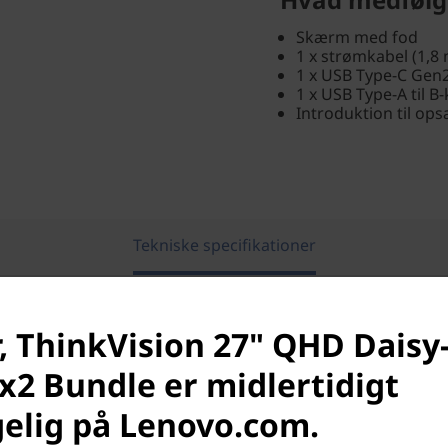
Skærm med fod
1 x strømkabel (1,8
1 x USB Type-C Gen2
1 x USB Type-A til B
Introduktion til op
Tekniske specifikationer
Betal om 30 dage.
Maksimal ordreværdi
, ThinkVision 27" QHD Daisy
x2 Bundle er midlertidigt
elig på Lenovo.com.