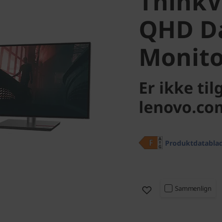
ThinkV
QHD Da
Monito
Er ikke ti
lenovo.com
Produktdatabla
Sammenlign