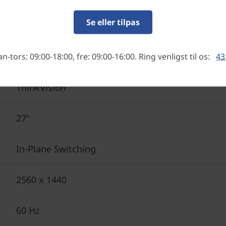
Se eller tilpas
-tors: 09:00-18:00, fre: 09:00-16:00. Ring venligst til os:
43
ThinkVision
27"
In-Plane Switching
2560 x 1440
60 Hz