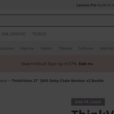
Lenovo Pro
-butik til
OM LENOVO
TILBUD
stations
Skærme
Tablets
Tilbehør
Software
Mobilte
Skærmtilbud: Spar op til
37%.
Køb nu
ional
>
ThinkVision 27" QHD Daisy-Chain Monitor x2 Bundle
IKKE PÅ LAGER