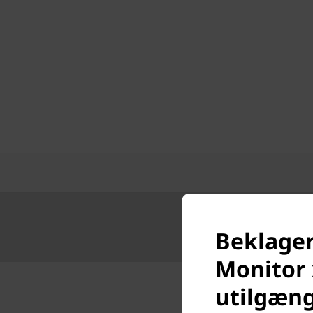
Beklager
Monitor 
utilgæng