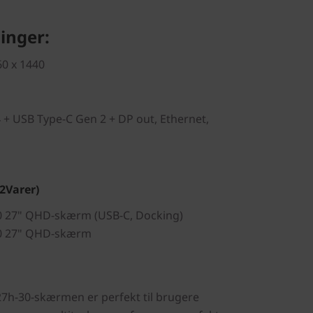
inger:
60 x 1440
 + USB Type-C Gen 2 + DP out, Ethernet,
(2
Varer)
0 27" QHD-skærm (USB-C, Docking)
30 27" QHD-skærm
7h-30-skærmen er perfekt til brugere