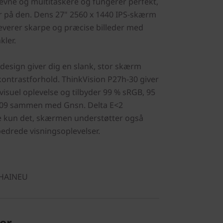
vne og multitaskere og fungerer perfekt,
r på den. Dens 27" 2560 x 1440 IPS-skærm
verer skarpe og præcise billeder med
kler.
 design giver dig en slank, stor skærm
ntrastforhold. ThinkVision P27h-30 giver
isuel oplevelse og tilbyder 99 % sRGB, 95
709 sammen med Gnsn. Delta E<2
e kun det, skærmen understøtter også
bedrede visningsoplevelser.
CHAINEU
er