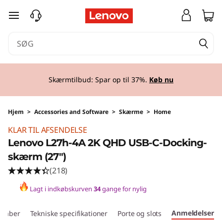
spring til hovedindhold
Skærmtilbud: Spar op til 37%.
Køb nu
Hjem
>
Accessories and Software
>
Skærme
>
Home
KLAR TIL AFSENDELSE
Lenovo L27h-4A 2K QHD USB-C-Docking-
skærm (27")
(218)
Lagt i indkøbskurven
34
gange for nylig
Anmeldelser
skaber
Tekniske specifikationer
Porte og slots