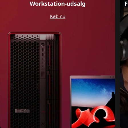
Workstation-udsalg
F
Køb nu