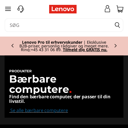
L
spring til hovedindhold
a
p
Currently displaying item 2 of 2
t
Lenovo Pro til erhvervskunder
| Eksklusive
B2B-priser, personlig rådgiver og meget mere.
Ring:+45 43 31 06 89.
Tilmeld dig GRATIS nu.
o
p
PRODUKTER
Bærbare
s
computere
.
,
Find den bærbare computer, der passer til din
livsstil.
2
Se alle bærbare computere
i