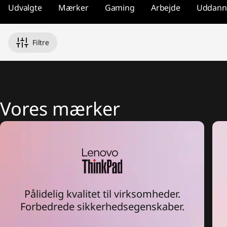
n
Udvalgte
Mærker
Gaming
Arbejde
Uddann
1
s
Filtre
,
&
Vores mærker
M
o
r
e
Pålidelig kvalitet til virksomheder.
Forbedrede sikkerhedsegenskaber.