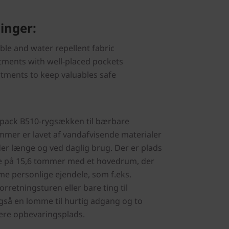
inger:
able and water repellent fabric
ments with well-placed pockets
tments to keep valuables safe
pack B510-rygsækken til bærbare
mer er lavet af vandafvisende materialer
lder længe og ved daglig brug. Der er plads
e på 15,6 tommer med et hovedrum, der
mme personlige ejendele, som f.eks.
 forretningsturen eller bare ting til
så en lomme til hurtig adgang og to
gere opbevaringsplads.