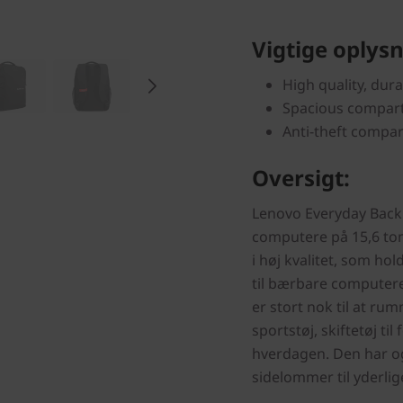
Vigtige oplysn
High quality, dur
Spacious compart
Anti-theft compar
Oversigt:
Lenovo Everyday Back
computere på 15,6 tom
i høj kvalitet, som ho
til bærbare computer
er stort nok til at ru
sportstøj, skiftetøj til
hverdagen. Den har og
sidelommer til yderli