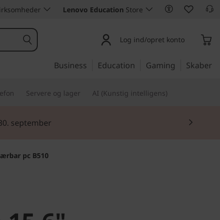
 virksomheder
Lenovo Education
Store
Log ind/opret konto
Business
Education
Gaming
Skaber
lefon
Servere og lager
AI (Kunstig intelligens)
 30. september
bærbar pc B510