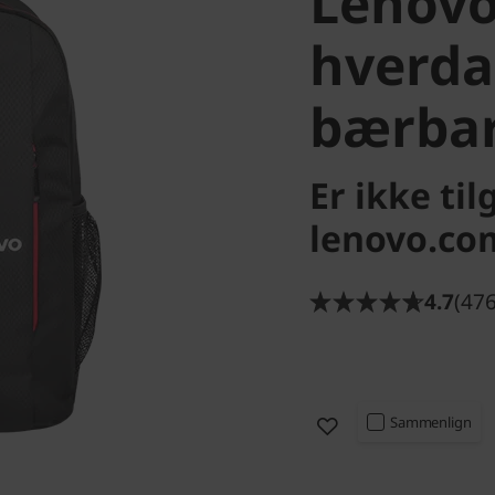
Lenovo
hverda
bærbar
Er ikke ti
lenovo.com
4.7
(476
Sammenlign