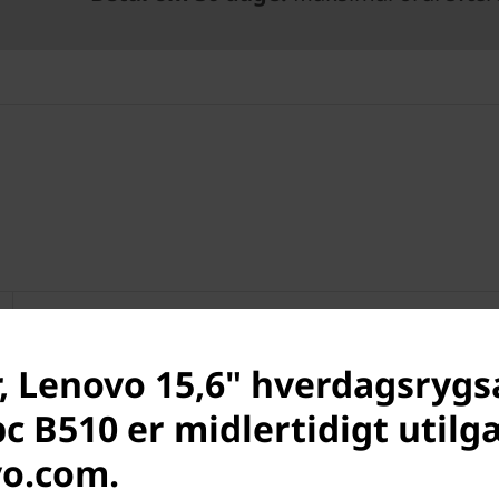
Lenovo 15.6 Laptop Everyday Backpack B510
, Lenovo 15,6" hverdagsrygs
Black
c B510 er midlertidigt utilg
vo.com.