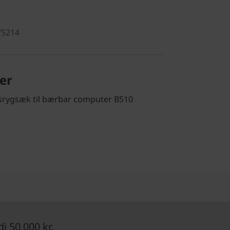
75214
er
srygsæk til bærbar computer B510
 50.000 kr.