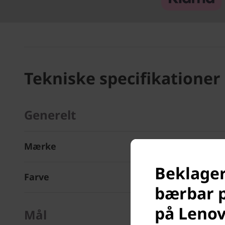
Tekniske specifikationer
Generelt
Mærke
Beklager
Farve
bærbar p
på Leno
Mål