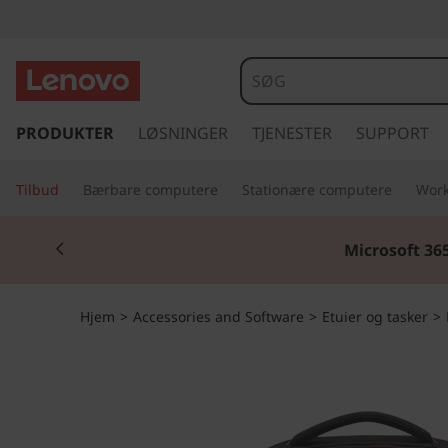
s
p
PRODUKTER
LØSNINGER
TJENESTER
SUPPORT
r
i
Tilbud
Bærbare computere
Stationære computere
Work
n
g
Currently displaying item 2 of 2
t
Microsoft 36
i
l
h
Hjem
>
Accessories and Software
>
Etuier og tasker
>
o
v
e
d
i
n