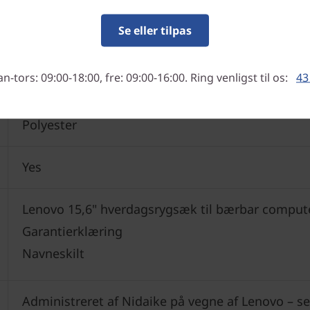
600 g
Se eller tilpas
-tors: 09:00-18:00, fre: 09:00-16:00. Ring venligst til os:
43
Polyester
Yes
Lenovo 15,6" hverdagsrygsæk til bærbar comput
Garantierklæring
Navneskilt
Administreret af Nidaike på vegne af Lenovo – s