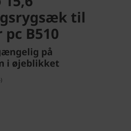
 15,6"
gsrygsæk til
 pc B510
lgængelig på
 i øjeblikket
)