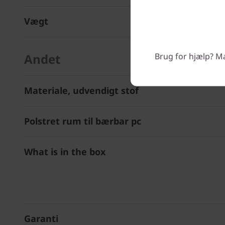
Vægt
Brug for hjælp? Man
Andet
Materiale, udvendigt stof
Polstret rum til bærbar pc
What is in the box
Garanti