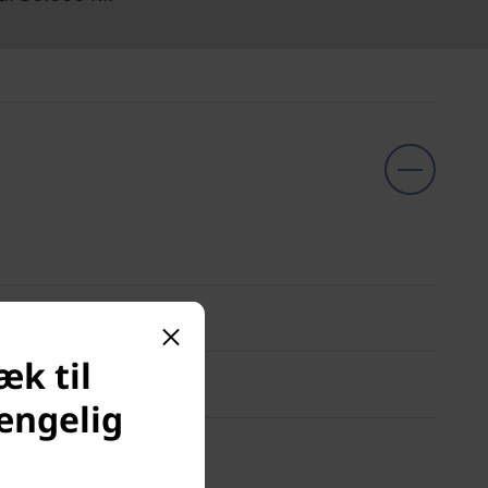
æk til
ængelig