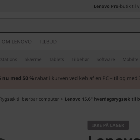
Lenovo Pro
-butik til
OM LENOVO
TILBUD
stations
Skærme
Tablets
Tilbehør
Software
Mobilte
5 nu med 50 %
rabat i kurven ved køb af en PC – til og med
Rygsæk til bærbar computer
>
Lenovo 15,6" hverdagsrygsæk til 
IKKE PÅ LAGER