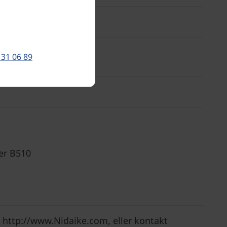
 31 06 89
er B510
e http://www.Nidaike.com, eller kontakt