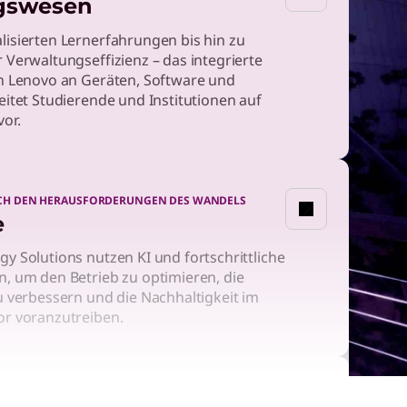
gswesen
lisierten Lernerfahrungen bis hin zu
 Verwaltungseffizienz – das integrierte
on Lenovo an Geräten, Software und
eitet Studierende und Institutionen auf
vor.
SICH DEN HERAUSFORDERUNGEN DES WANDELS
e
y Solutions nutzen KI und fortschrittliche
n, um den Betrieb zu optimieren, die
u verbessern und die Nachhaltigkeit im
or voranzutreiben.
DER FINANZDIENSTLEISTUNGEN