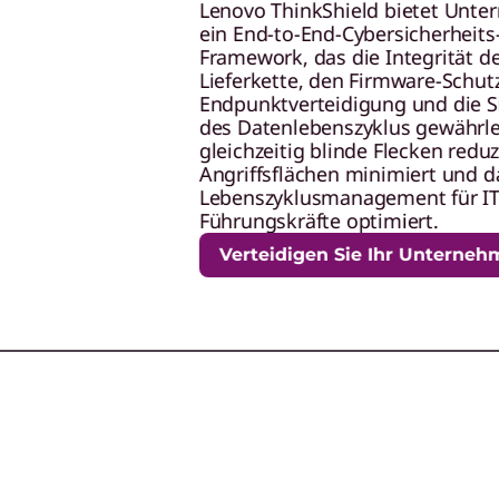
aged Security Services
Lenovo ThinkShield bietet Unt
ein End-to-End-Cybersicherheits
assen Sie die Komplexität den Experten, die Ihre Umgebung
Framework, das die Integrität de
um die Uhr überwachen und schützen.
Lieferkette, den Firmware-Schutz
Endpunktverteidigung und die S
des Datenlebenszyklus gewährlei
ce-as-a-Service (DaaS)
gleichzeitig blinde Flecken reduz
Angriffsflächen minimiert und d
nfachen Sie das Gerätelebenszyklusmanagement und steige
Lebenszyklusmanagement für IT
ie Produktivität durch ein einziges monatliches Abonnement.
Führungskräfte optimiert.
Verteidigen Sie Ihr Unterneh
id Cloud Services
ieren Sie Cloud-Flexibilität mit On-Premises-Kontrolle für
optimale Workload-Platzierung.
as a Service (HPCaaS)
n Sie High-Performance-Computing-Ressourcen für intensiv