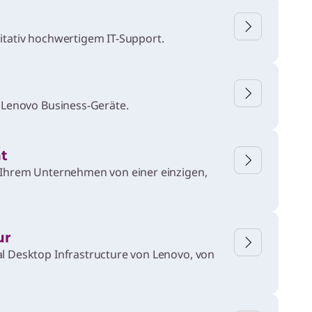
Anwendungsszen
n
itativ hochwertigem IT-Support.
arien für
Unternehmen mit
Agentic AI.
f Lenovo Business-Geräte.
t
n Ihrem Unternehmen von einer einzigen,
ur
l Desktop Infrastructure von Lenovo, von