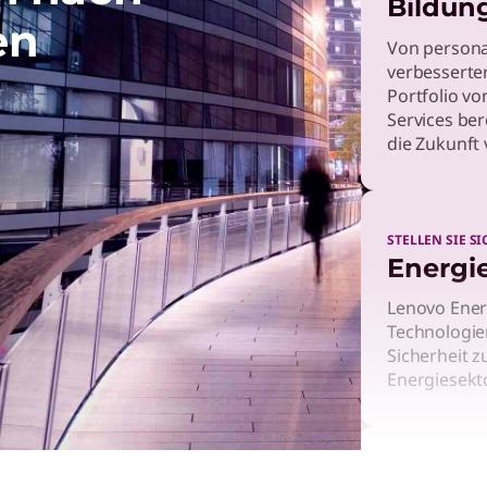
Bildun
en
Von persona
verbesserter
Portfolio v
Services ber
die Zukunft 
STELLEN SIE 
Energi
Lenovo Energ
Technologie
Sicherheit z
Energiesekt
DIE ZUKUNFT 