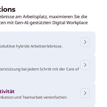
leistungsstarke
tions
Rechen- und
ebnisse am Arbeitsplatz, maximieren Sie die
Speicherressource
sten mit Gen-AI-gestützten Digital Workplace
n zu.
oduktive hybride Arbeitserlebnisse.
nterstützung bei jedem Schritt mit der Care of
ivität
AGENTIC KI-LÖSUNGEN
ikation und Teamarbeit vereinfachen.
Adressieren Sie
KI-