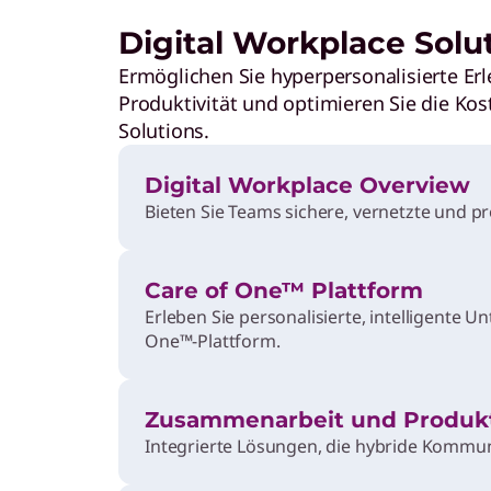
hung oder KI-Projekte.
Digital Workplace Solu
Ermöglichen Sie hyperpersonalisierte Erl
a Management as a Service (DMaaS)
Produktivität und optimieren Sie die Ko
nfachen Sie die Speicherung, den Schutz und den Zugriff auf
Solutions.
mationen in hybriden Umgebungen.
Digital Workplace Overview
Bieten Sie Teams sichere, vernetzte und pr
igitalassistenten
fen Sie mehr Zeit, indem Sie sich von monotonen Aufgaben
Care of One™ Plattform
en.
Erleben Sie personalisierte, intelligente U
n
One™-Plattform.
PCs
lten Sie eine beeindruckende Leistung, die jede Aufgabe
tigen kann.
Zusammenarbeit und Produkt
Integrierte Lösungen, die hybride Kommun