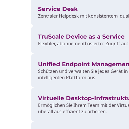
ransformation
fizieren Sie KI-Anwendungsszenarien, die den ROI steigern, i
Service Desk
wei Tagen.
Zentraler Helpdesk mit konsistentem, qual
eller innovieren mit Lenovo Hybrid AI
TruScale Device as a Service
en Sie mehr über den Lenovo Hybrid KI-Vorteil mit KI-
Flexibler, abonnementbasierter Zugriff au
atoren.
Unified Endpoint Managemen
Schützen und verwalten Sie jedes Gerät i
intelligenten Plattform aus.
Virtuelle Desktop-Infrastrukt
Ermöglichen Sie Ihrem Team mit der Virtua
überall aus effizient zu arbeiten.