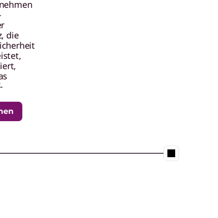
integriert ist.
ernehmen
-
r
, die
icherheit
stet,
iert,
as
rn
-
men
INFRASTRUCTURE AS A SERVICE
(IAAS)
Greifen Sie ohne
große
Kapitalinvestition
en auf
e