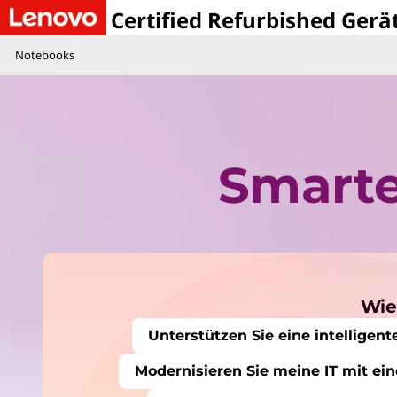
L
Certified Refurbished Gerä
Notebooks
e
n
o
Smarte
v
o
S
Wie
Unterstützen Sie eine intelligen
m
Modernisieren Sie meine IT mit ein