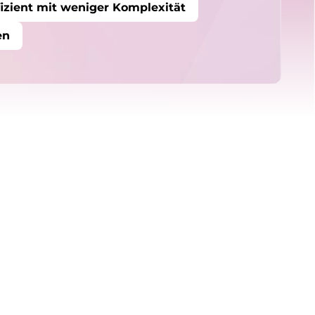
fizient mit weniger Komplexität
en
er
LENOVO THINKSHIELD
SICHERHEITSPLATTFORM
Erhalten Sie End-
to-End-Schutz,
der in die Lenovo
Geräte, Software
und die Services