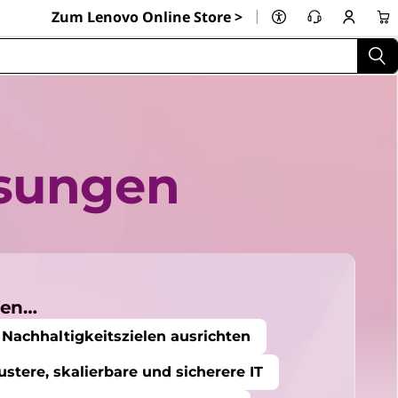
|
Zum Lenovo Online Store >
ösungen
fen…
 Nachhaltigkeitszielen ausrichten
ustere, skalierbare und sicherere IT