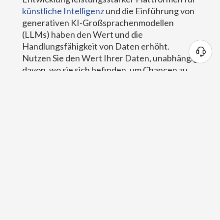
künstliche Intelligenz
und die Einführung von
generativen KI-Großsprachenmodellen
(LLMs) haben den Wert und die
Handlungsfähigkeit von Daten erhöht.
Nutzen Sie den Wert Ihrer Daten, unabhängig
davon, wo sie sich befinden, um Chancen zu
eröffnen und Wettbewerbsvorteile zu
erzielen. Erfahren Sie, wie IT-Organisationen
hybride Cloud-Lösungen nutzen, um ihre
Rohdaten in verwertbare Erkenntnisse
umzuwandeln.
EBOOK HERUNTERLADEN