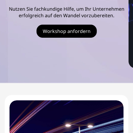
s
Nutzen Sie fachkundige Hilfe, um Ihr Unternehmen
c
erfolgreich auf den Wandel vorzubereiten.
o
Workshop anfordern
v
e
r