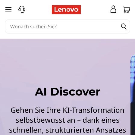
L
zum Hauptinhalt springen
e
n
o
v
o
A
AI Discover
I
D
Gehen Sie Ihre KI-Transformation
selbstbewusst an – dank eines
i
schnellen, strukturierten Ansatzes