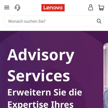
A
zum Hauptinhalt springen
d
v
i
s
Advisory
o
r
Services
y
S
Erweitern Sie die
e
Expertise Ihres