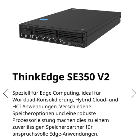
ThinkEdge SE350 V2
T
Speziell für Edge Computing, ideal für
Sp
Workload-Konsolidierung, Hybrid Cloud- und
An
HCI-Anwendungen. Verschiedene
kö
Speicheroptionen und eine robuste
üb
Prozessorleistung machen dies zu einem
fü
zuverlässigen Speicherpartner für
Me
anspruchsvolle Edge-Anwendungen.