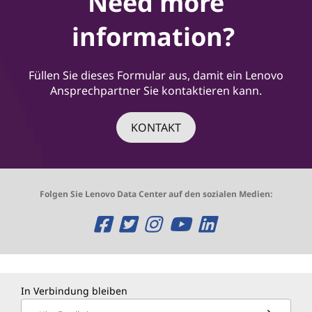
Need more
information?
Füllen Sie dieses Formular aus, damit ein Lenovo
Ansprechpartner Sie kontaktieren kann.
KONTAKT
Folgen Sie Lenovo Data Center auf den sozialen Medien:
O
O
O
O
O
p
p
p
p
p
e
e
e
e
e
In Verbindung bleiben
n
n
n
n
n