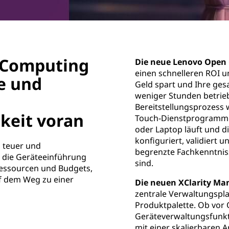
e Computing
Die neue Lenovo Open 
einen schnelleren ROI un
e und
Geld spart und Ihre ges
weniger Stunden betrie
Bereitstellungsprozess 
keit voran
Touch-Dienstprogramm 
oder Laptop läuft und d
konfiguriert, validiert 
 teuer und
begrenzte Fachkenntnis
, die Geräteeinführung
sind.
Ressourcen und Budgets,
uf dem Weg zu einer
Die neuen XClarity Ma
zentrale Verwaltungspla
Produktpalette. Ob vor O
Geräteverwaltungsfunkt
mit einer skalierbaren A