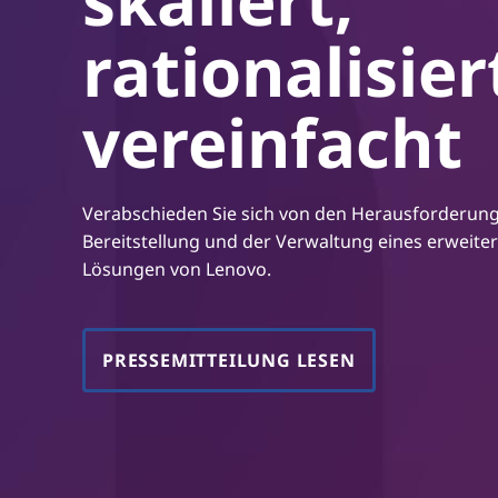
r
rationalisie
i
n
g
vereinfacht
e
n
Verabschieden Sie sich von den Herausforderung
Bereitstellung und der Verwaltung eines erweite
Lösungen von Lenovo.
PRESSEMITTEILUNG LESEN