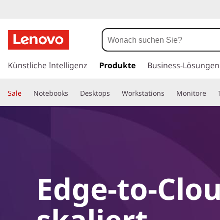
z
u
Künstliche Intelligenz
Produkte
Business-Lösungen
m
H
Sale
Notebooks
Desktops
Workstations
Monitore
a
u
p
t
i
n
h
a
Edge-to-Clou
l
t
skaliert,
s
p