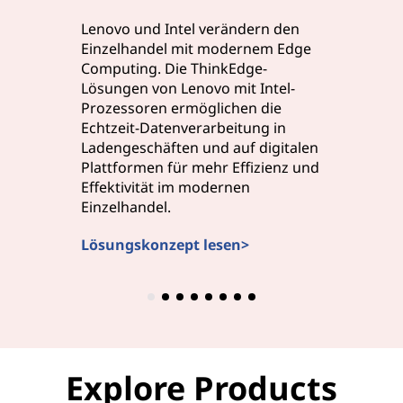
Prozesso
Lenovo und Intel verändern den
Datenver
Einzelhandel mit modernem Edge
Dieses k
Computing. Die ThinkEdge-
Computing
Lösungen von Lenovo mit Intel-
intellig
Prozessoren ermöglichen die
bietet sc
Echtzeit-Datenverarbeitung in
Ladengeschäften und auf digitalen
Mehr en
Plattformen für mehr Effizienz und
Effektivität im modernen
Einzelhandel.
Lösungskonzept lesen>
Explore Products