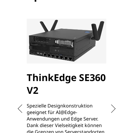
ThinkEdge SE360
Thi
V2
V2
Spezielle Designkonstruktion
Speziell 
geeignet für AI@Edge-
für Work
Anwendungen und Edge Server.
Hybrid C
Dank dieser Vielseitigkeit können
Anwendu
die Grenzen von Serverstandorten
Speicher