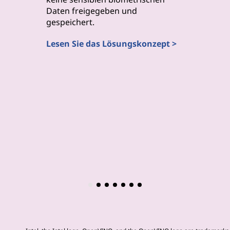
Daten freigegeben und
vorauss
gespeichert.
visuelle 
(Computa
Lesen Sie das Lösungskonzept >
ermöglic
Lesen Si