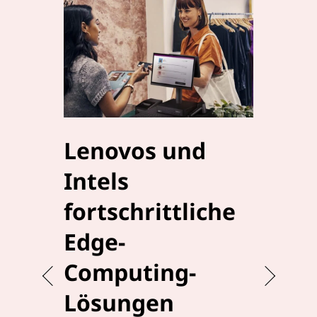
Lenovos und
Mehr
Intels
mit
fortschrittliche
Inte
Edge-
Com
Computing-
Lenovo u
Produkti
Lösungen
Lösungen,