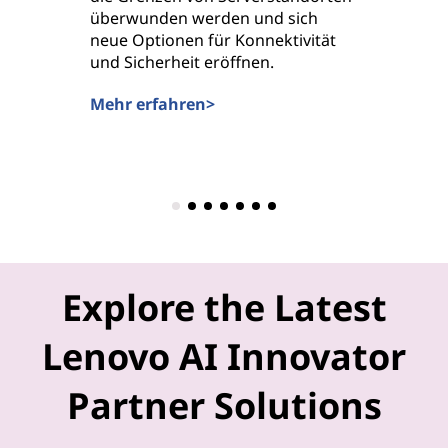
überwunden werden und sich
robuste 
neue Optionen für Konnektivität
dies zu 
und Sicherheit eröffnen.
Speicher
anspruch
Mehr erfahren>
Anwendu
Mehr er
Explore the Latest
Lenovo AI Innovator
Partner Solutions