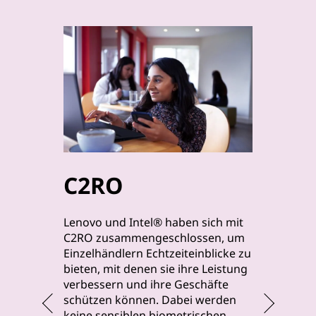
C2RO
byt
Lenovo und Intel® haben sich mit
Lenovo u
C2RO zusammengeschlossen, um
byteLak
Einzelhändlern Echtzeiteinblicke zu
um Indus
bieten, mit denen sie ihre Leistung
anzubiet
verbessern und ihre Geschäfte
Herstelle
schützen können. Dabei werden
steigern
keine sensiblen biometrischen
zu verbe