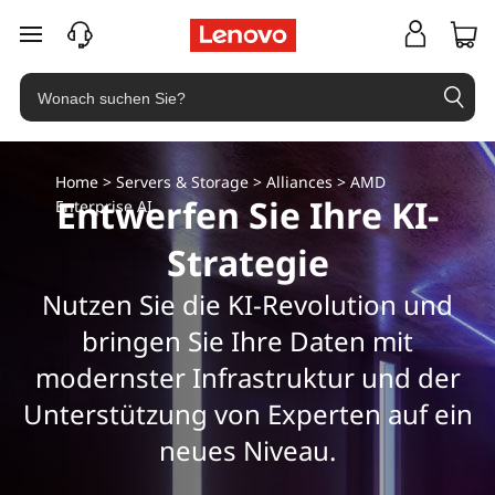
zum Hauptinhalt springen
Home
>
Servers & Storage
>
Alliances
> AMD
Entwerfen Sie Ihre KI-
Enterprise AI
Strategie
Nutzen Sie die KI-Revolution und
bringen Sie Ihre Daten mit
modernster Infrastruktur und der
Unterstützung von Experten auf ein
neues Niveau.