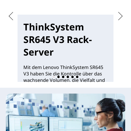
ThinkSystem
T
SR645 V3 Rack-
S
Server
S
Mit dem Lenovo ThinkSystem SR645
De
V3 haben Sie die Kontrolle über das
2S
wachsende Volumen, die Vielfalt und
Pr
die Geschwindigkeit der Daten – mit
bi
herausragender Vielseitigkeit eines
Re
2S/1U-Rack-Servers.
be
Mehr Infos >
Me