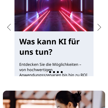
Was kann KI für
W
uns tun?
b
Entdecken Sie die Möglichkeiten –
Be
von hochwertigen
Re
Anwendungsszenarien bis hin zu ROI
un
und Wettbewerbsvorteil im gesamten
GP
KI-Lebenszyklus.
zu
Infografik anzeigen >
In