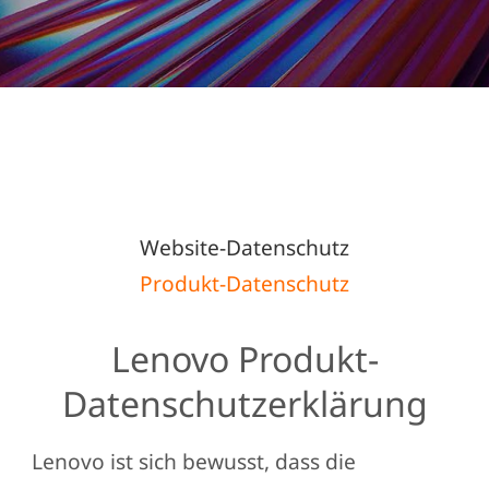
t
e
m
LENOVO PRIVACY
e
n
STATEMENT
t
Website-Datenschutz
Produkt-Datenschutz
Lenovo Produkt-
Datenschutzerklärung
Lenovo ist sich bewusst, dass die