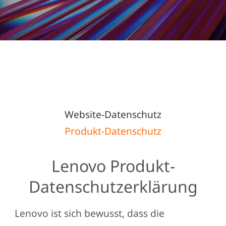
t
e
m
LENOVO PRIVACY
e
n
STATEMENT
t
Website-Datenschutz
Produkt-Datenschutz
Lenovo Produkt-
Datenschutzerklärung
Lenovo ist sich bewusst, dass die