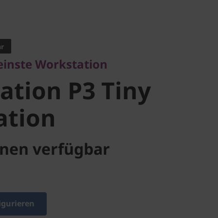
nste Workstation
tion P3
ar
leinste Workstation
kstation
ation P3 Tiny
ation
nen verfügbar
igurieren