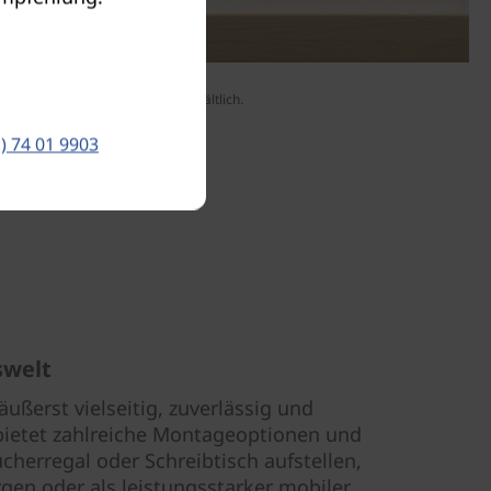
Der Monitor ist separat erhältlich.
) 74 01 9903
swelt
äußerst vielseitig, zuverlässig und
e bietet zahlreiche Montageoptionen und
cherregal oder Schreibtisch aufstellen,
gen oder als leistungsstarker mobiler