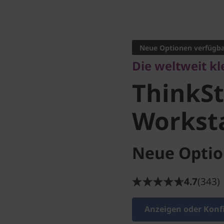
Die weltweit klei
ThinkSta
Neue Optionen verfügb
Die weltweit k
Tiny Wor
ThinkSt
Workst
Neue Optio
4.7
(343)
Anzeigen oder Konf