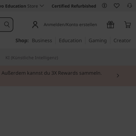
vo Education
Store
Certified Refurbished
Anmelden/Konto erstellen
Shop:
Business
Education
Gaming
Creator
KI (Künstliche Intelligenz)
rei. Außerdem kannst du 3X Rewards sammeln.