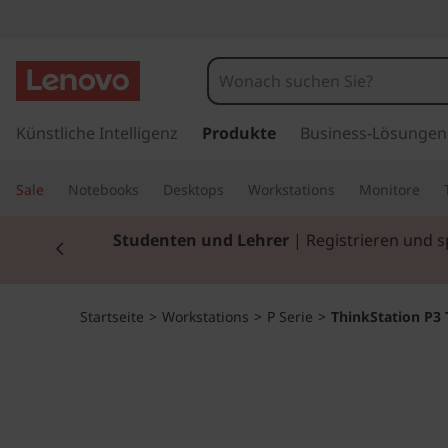
T
h
i
z
u
Künstliche Intelligenz
Produkte
Business-Lösungen
n
m
H
k
Sale
Notebooks
Desktops
Workstations
Monitore
a
u
S
Currently displaying item 2 of 3
Studenten und Lehrer
| Registrieren und 
p
t
t
i
n
a
Startseite
>
Workstations
>
P Serie
>
ThinkStation P3 
h
a
t
l
t
i
s
p