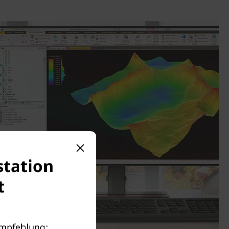
station
t
Empfehlung: