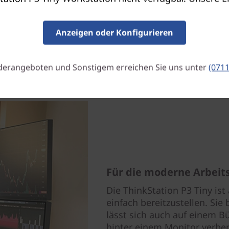
Anzeigen oder Konfigurieren
derangeboten und Sonstigem erreichen Sie uns unter
(0711
Für die moderne Arbeit
Die ThinkStation P3 Tiny ist 
einfach bereitzustellen. Si
lässt sich auch auf einem Bü
hinter einem Monitor verber