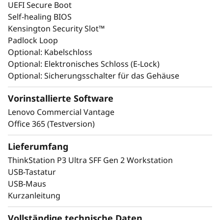
UEFI Secure Boot
Mit 
Self-healing BIOS
Ideal für 3D-Modellierung, BIM-
Gene
Kensington Security Slot™
Software und komplexe Simulationen.
diese
Padlock Loop
Zertifizierungen durch unabhängige
und
Optional: Kabelschloss
Softwareanbieter (ISV) sorgen für
be
Optional: Elektronisches Schloss (E-Lock)
Stabilität für geschäftskritische AEC-
Be
Optional: Sicherungsschalter für das Gehäuse
und Fertigungsaufgaben und helfen
immers
Ihnen, enge Fristen ohne
Vorinstallierte Software
Qualitätseinbußen einzuhalten.
Lenovo Commercial Vantage
Office 365 (Testversion)
Unternehmensbereite
Lieferumfang
Sicherheit,
ThinkStation P3 Ultra SFF Gen 2 Workstation
USB-Tastatur
Zuverlässigkeit und
USB-Maus
Kurzanleitung
Nachhaltigkeit
Vollständige technische Daten