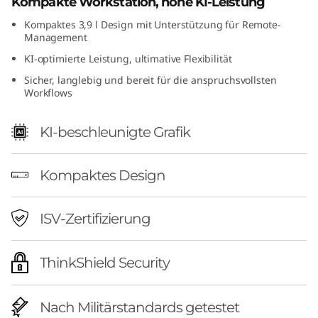
Kompakte Workstation, hohe KI-Leistung
F
Kompaktes 3,9 l Design mit Unterstützung für Remote-
Management
G
KI-optimierte Leistung, ultimative Flexibilität
e
Sicher, langlebig und bereit für die anspruchsvollsten
Workflows
n
KI-beschleunigte Grafik
2
(
Kompaktes Design
I
ISV-Zertifizierung
n
t
ThinkShield Security
e
Nach Militärstandards getestet