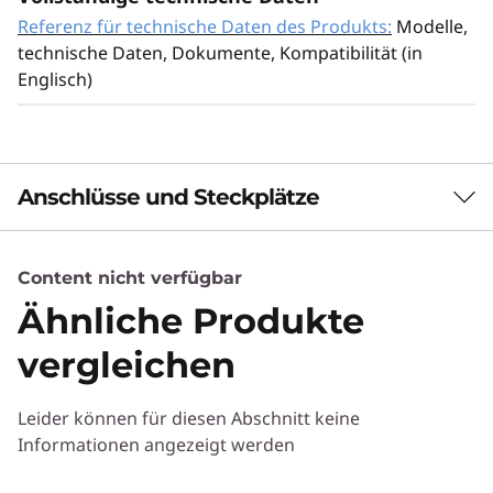
Referenz für technische Daten des Produkts:
Modelle,
technische Daten, Dokumente, Kompatibilität (in
Englisch)
Anschlüsse und Steckplätze
Content nicht verfügbar
Ähnliche Produkte
Monitor, Tastatur und Maus sind optional und separat
vergleichen
erhältlich.
Kompakt, remote-fähig und
Leider können für diesen Abschnitt keine
nachhaltig
ge
Informationen angezeigt werden
Sie können das Gerät in Edge-
CAD-