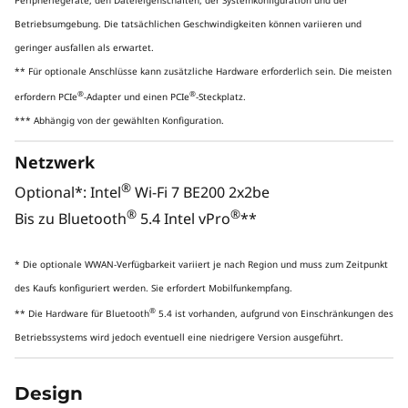
ENTWICKELT
He
Peripheriegeräte, den Dateieigenschaften, der Systemkonfiguration und der
Entdecken Sie neue Dimensionen
Betriebsumgebung. Die tatsächlichen Geschwindigkeiten können variieren und
intelligenter Leistung für
geringer ausfallen als erwartet.
anspruchsvolle Workflows
** Für optionale Anschlüsse kann zusätzliche Hardware erforderlich sein. Die meisten
Prof
®
®
erfordern PCIe
-Adapter und einen PCIe
-Steckplatz.
Bis zu Intel® Core™ Ultra 9 Prozessoren
NVIDI
*** Abhängig von der gewählten Konfiguration.
(Series 2) mit Intel vPro® bieten
Genera
fortschrittliche KI-Funktionen mit einer
Netzwerk
dedizierten NPU sowie CPU und GPUs
fort
®
für bis zu 335 TOPS. Ideal für
Bewält
Optional*: Intel
Wi-Fi 7 BE200 2x2be
anspruchsvolle Workflows –
Ech
®
®
Bis zu Bluetooth
5.4 Intel vPro
**
Architekturdesign, Finanzanalyse und
Zuve
KI-gestützte Aufgaben
* Die optionale WWAN-Verfügbarkeit variiert je nach Region und muss zum Zeitpunkt
des Kaufs konfiguriert werden. Sie erfordert Mobilfunkempfang.
®
** Die Hardware für Bluetooth
5.4 ist vorhanden, aufgrund von Einschränkungen des
Betriebssystems wird jedoch eventuell eine niedrigere Version ausgeführt.
LEISTUNGSSTARKE KOMBINIERTE KI-
BESCHLEUNIGUNG
Design