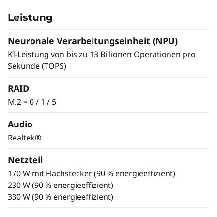
Leistung
Klein, aber oho
Neuronale Verarbeitungseinheit (NPU)
Erleben Sie außergewöhnliche Leistung in
KI-Leistung von bis zu 13 Billionen Operationen pro
einem intelligenten, kompakten Design. Diese
Sekunde (TOPS)
Workstation mit Intel® Core™ Ultra
Prozessoren (Serie 2) und Intel vPro®,
RAID
integrierter NPU und NVIDIA RTX™ Grafik
M.2 = 0 / 1 / 5
beschreitet neue Wege, indem sie KI-
optimierte Leistung und ultimative Flexibilität
Audio
in einem Gehäuse mit einem Gesamtvolumen
Realtek®
von weniger als 4L bietet.
Netzteil
170 W mit Flachstecker (90 % energieeffizient)
230 W (90 % energieeffizient)
330 W (90 % energieeffizient)