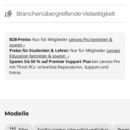
l
)
Branchenübergreifende Vielseitigkeit
B2B-Preise:
Nur für Mitglieder
Lenovo Pro beitreten &
sparen ›
Preise für Studenten & Lehrer:
Nur für Mitglieder
Lenovo
Education beitreten & sparen ›
Sparen Sie 50 % auf Premier Support Plus
bei Lenovo Pro
mit Think PCs: schnellste Reparaturen, Support und
Extras
Modelle
Filter
Konfigurierbar oder sofort verfügbar
Prozes