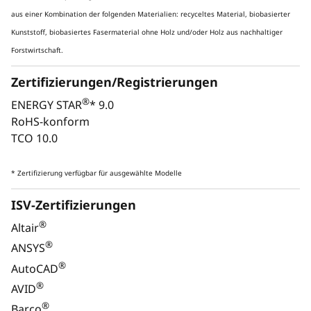
aus einer Kombination der folgenden Materialien: recyceltes Material, biobasierter
Kunststoff, biobasiertes Fasermaterial ohne Holz und/oder Holz aus nachhaltiger
Forstwirtschaft.
Zertifizierungen/Registrierungen
®
ENERGY STAR
* 9.0
RoHS-konform
TCO 10.0
* Zertifizierung verfügbar für ausgewählte Modelle
Monitor, Tastatur und Maus sind optional und separat erhältlich.
ISV-Zertifizierungen
®
Altair
ULTIMATIVE VIELSEITIGKEIT
®
ANSYS
®
AutoCAD
Leistung für jede
®
AVID
Branche
®
Barco