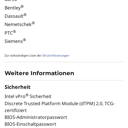
®
Bentley
®
Dassault
®
Nemetschek
®
PTC
®
Siemens
Zur vollständigen Liste der
ISV-Zertifizierungen
Weitere Informationen
Sicherheit
®
Intel vPro
Sicherheit
Discrete Trusted Platform Module (dTPM) 2.0, TCG-
zertifiziert
Beschleunigen Sie CAD und
Ho
BIOS-Administratorpasswort
Simulation für eine schnellere
BIOS-Einschaltpasswort
Projektabwicklung