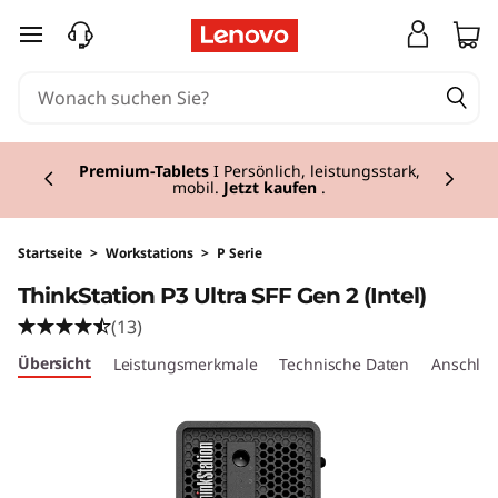
T
zum Hauptinhalt springen
h
i
Currently displaying item 3 of 3
n
Premium-Tablets
I Persönlich, leistungsstark,
mobil.
Jetzt kaufen
.
k
S
Startseite
>
Workstations
>
P Serie
ThinkStation P3 Ultra SFF Gen 2 (Intel)
t
(13)
a
Übersicht
Leistungsmerkmale
Technische Daten
Anschlüs
t
i