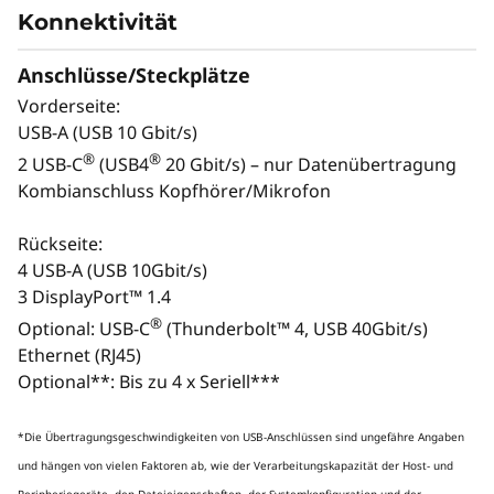
Konnektivität
Anschlüsse/Steckplätze
Monitor, Tastatur und Maus sind optional und separat erhältlich.
Vorderseite:
USB-A (USB 10 Gbit/s)
®
®
2 USB-C
(USB4
20 Gbit/s) – nur Datenübertragung
Kombianschluss Kopfhörer/Mikrofon
Rückseite:
4 USB-A (USB 10Gbit/s)
3 DisplayPort™ 1.4
®
Optional: USB-C
(Thunderbolt™ 4, USB 40Gbit/s)
Ethernet (RJ45)
Monitor, Tastatur und Maus sind optional und separat
Monito
Optional**: Bis zu 4 x Seriell***
erhältlich.
*Die Übertragungsgeschwindigkeiten von USB-Anschlüssen sind ungefähre Angaben
SPEZIELL FÜR ELITE-
CONTENTERSTELLUNG
und hängen von vielen Faktoren ab, wie der Verarbeitungskapazität der Host- und