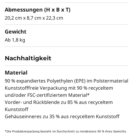
Erleben Sie KI-
Abmessungen (H x B x T)
gestützte
20,2 cm x 8,7 cm x 22,3 cm
Produktivität,
Gewicht
Kreativität und
Ab 1,8 kg
Sicherheit
Nachhaltigkeit
Die ThinkStation P3 Ultra SFF Gen 2
Workstation kombiniert eine integrierte Intel®
Material
NPU mit NVIDIA RTX™ 4000 SFF Ada
90 % expandiertes Polyethylen (EPE) im Polstermaterial
Generation-Grafikkarte für unvergleichliche KI-
Kunststofffreie Verpackung mit 90 % recyceltem
Inferenz – insgesamt bis zu 335 TOPS KI-
und/oder FSC-zertifiziertem Material*
Inferenzleistung mit CPU und GPU. Sie können
Vorder- und Rückblende zu 85 % aus recyceltem
einfach alles bearbeiten, von Deep-Learning-
Kunststoff
Modellen bis hin zu Echtzeitanalysen, ohne
Gehäuseinneres zu 35 % aus recyceltem Kunststoff
Kompromisse bei Platz oder Energieeffizienz
machen zu müssen.
*Die Produktverpackung besteht im Durchschnitt zu mindestens 90 % ihres Gewichts