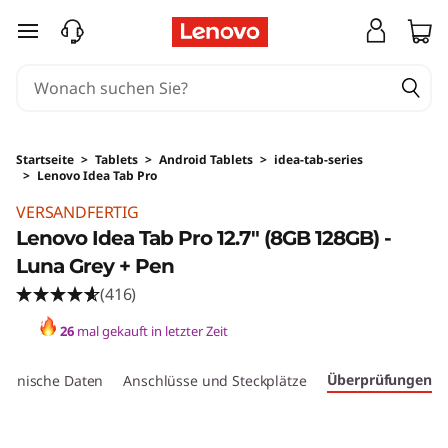
zum Hauptinhalt springen
Startseite
>
Tablets
>
Android Tablets
>
idea-tab-series
>
Lenovo Idea Tab Pro
VERSANDFERTIG
Lenovo Idea Tab Pro 12.7" (8GB 128GB) -
Luna Grey + Pen
(416)
26
mal gekauft in letzter Zeit
Überprüfungen
echnische Daten
Anschlüsse und Steckplätze