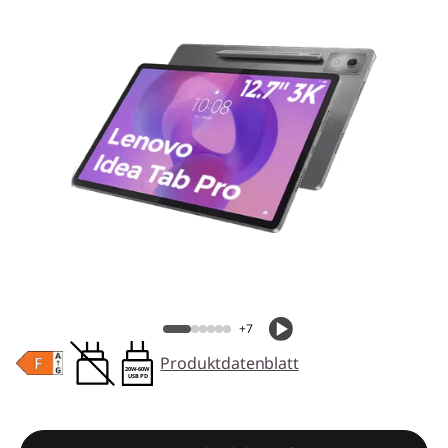
+7
Produktdatenblatt
20W-60W
USB PD