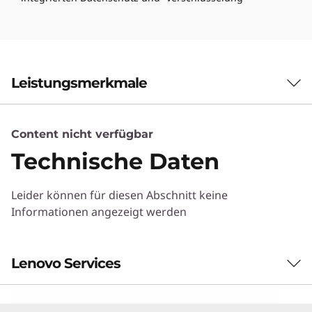
y
b
r
Leistungsmerkmale
i
d
Content nicht verfügbar
Technische Daten
F
l
Leider können für diesen Abschnitt keine
Informationen angezeigt werden
a
s
Maximale Verfügbarkeit und
Lenovo Services
Skalierbarkeit
h
Die DM Series ist für wachsende
Verfügbarkeitsanforderungen gemacht. Hoch