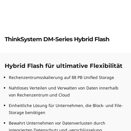
m
D
M
-
ThinkSystem DM-Series Hybrid Flash
S
ThinkSystem DM-Series Hybrid Flash
e
Hybrid Flash für ultimative Flexibilität
r
Rechenzentrumsskalierung auf 88 PB Unified Storage
i
Nahtloses Verteilen und Verwalten von Daten innerhalb
von Rechenzentrum und Cloud
e
Einheitliche Lösung für Unternehmen, die Block- und File-
s
Storage benötigen
Bewahrt Unternehmen vor Datenverlusten durch
H
integrierten Datenschutz und -verschlüsselung