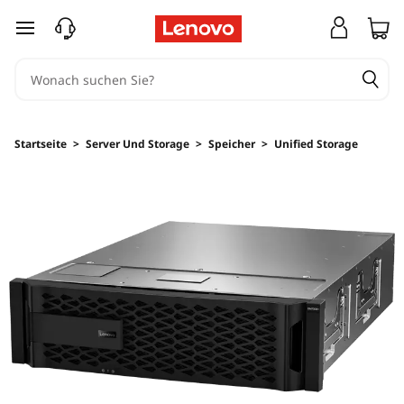
T
zum Hauptinhalt springen
h
i
n
Startseite
>
Server Und Storage
>
Speicher
>
Unified Storage
k
S
y
s
t
e