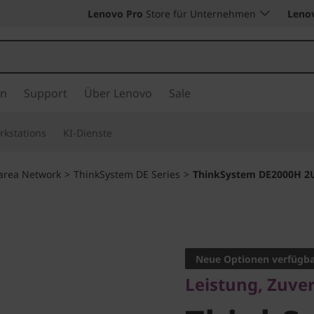
Lenovo Pro
Store für Unternehmen
Leno
en
Support
Über Lenovo
Sale
rkstations
KI-Dienste
area Network
>
ThinkSystem DE Series
>
ThinkSystem DE2000H 2U
Leistung, Zuverlä
ThinkSy
Neue Optionen verfügb
Leistung, Zuver
DE2000H