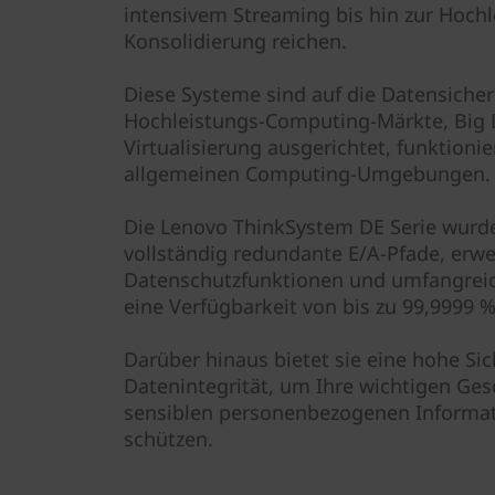
d
intensivem Streaming bis hin zur Hochl
Konsolidierung reichen.
-
Diese Systeme sind auf die Datensiche
F
Hochleistungs-Computing-Märkte, Big 
l
Virtualisierung ausgerichtet, funktioni
allgemeinen Computing-Umgebungen.
a
Die Lenovo ThinkSystem DE Serie wurde
s
vollständig redundante E/A-Pfade, erwe
Datenschutzfunktionen und umfangrei
h
eine Verfügbarkeit von bis zu 99,9999 %
-
Darüber hinaus bietet sie eine hohe Sic
A
Datenintegrität, um Ihre wichtigen Ges
sensiblen personenbezogenen Informat
r
schützen.
r