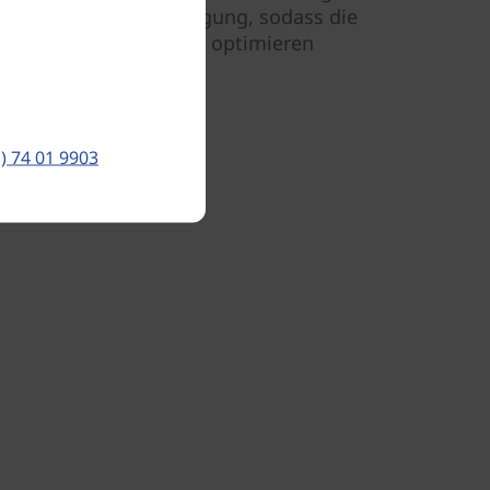
lickwinkeln zur Verfügung, sodass die
ng noch mehr im Detail optimieren
) 74 01 9903