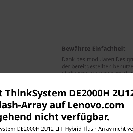
Bewährte Einfachheit
Dank des modularen Design
der bereitgestellten benutz
Skalierung ein Kinderspiel.
beginnen, mit Ihren Daten z
st ThinkSystem DE2000H 2U12
Die umfangreiche Konfigurat
lash-Array auf Lenovo.com
Leistungsoptimierung und vo
Datenplatzierung ermögliche
ehend nicht verfügbar.
und Anwendungsfreundlichk
kSystem DE2000H 2U12 LFF-Hybrid-Flash-Array nicht ve
Grafikleistungstools stelle