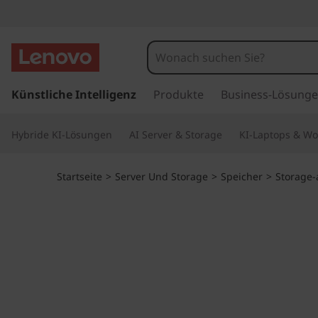
T
h
i
z
u
Künstliche Intelligenz
Produkte
Business-Lösung
n
m
H
k
Hybride KI-Lösungen
AI Server & Storage
KI-Laptops & Wo
a
u
S
p
Startseite
>
Server Und Storage
>
Speicher
>
Storage-
t
y
i
n
s
h
a
t
l
t
e
s
p