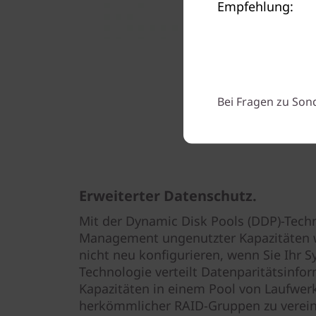
Empfehlung:
Bei Fragen zu Son
Erweiterter Datenschutz.
Mit der Dynamic Disk Pools (DDP)-Techn
Management ungenutzter Kapazitäten 
nicht neu konfigurieren, wenn Sie Ihr S
Technologie verteilt Datenparitätsinfo
Kapazitäten in einem Pool von Laufw
herkömmlicher RAID-Gruppen zu verein