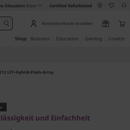
vo Education
Store
Certified Refurbished
Anmelden/Konto erstellen
Shop:
Business
Education
Gaming
Creator
12 LFF-Hybrid-Flash-Array
ssigkeit und Einfachheit
stem
ar
lässigkeit und Einfachheit
 2U12 LFF-