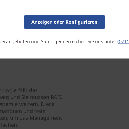
und E/A aus verschiedenen B
Administratoren die Leistu
können.
Anzeigen oder Konfigurieren
derangeboten und Sonstigem erreichen Sie uns unter
(0711
ologie fällt das
weg und Sie müssen RAID
ystem erweitern. Diese
rmationen und freie
erken, um das Management
fachen.