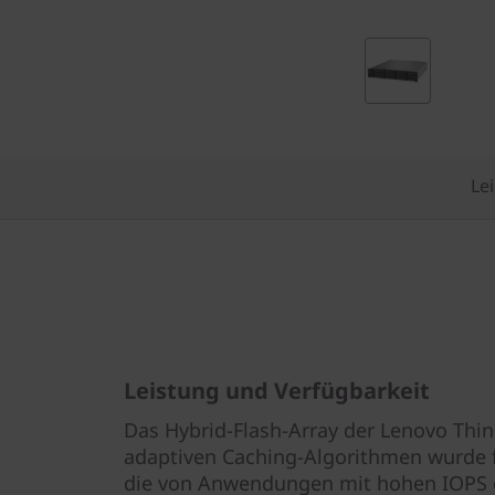
2
L
F
F
Le
-
H
y
b
Leistung und Verfügbarkeit
r
Das Hybrid-Flash-Array der Lenovo Thi
i
adaptiven Caching-Algorithmen wurde f
die von Anwendungen mit hohen IOPS 