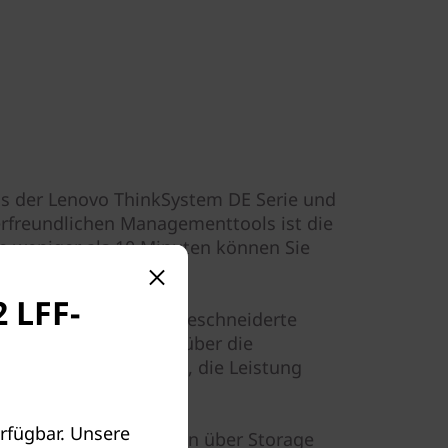
s der Lenovo ThinkSystem DE Serie und
erfreundlichen Managementtools ist die
 In weniger als 10 Minuten können Sie
u arbeiten.
 LFF-
ionsflexibilität, maßgeschneiderte
llständige Kontrolle über die
n es Administratoren, die Leistung
eit zu maximieren.
rfügbar. Unsere
n wichtige Informationen über Storage