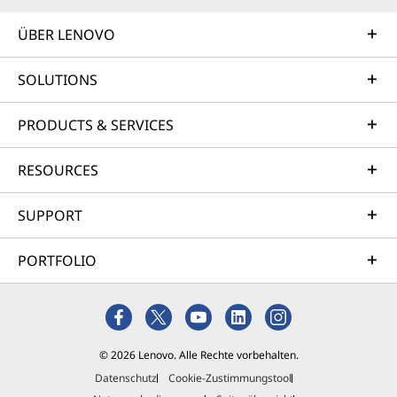
Nachhaltigkeitsziele zu erreichen und
as-you-go-Geschäftsmodell.
gleichzeitig eine hohe Leistung für KI- und
ÜBER LENOVO
Mehr erforschen
HPC-Workloads zu bieten.
SOLUTIONS
Professional Services
PRODUCTS & SERVICES
Wir erstellen den optimalen Plan, um Sie von Ihrem
aktuellen Zustand zu Ihrem gewünschten Ziel zu
RESOURCES
bringen. Dazu verwalten wir die End-to-End-
Architektur, die Hardwareinstallation, die
SUPPORT
Datenmigration und die Systembereitstellung. Dieser
Ansatz beschleunigt Ihre Zeit bis zur Produktivität und
maximiert Ihren ROI.
PORTFOLIO
Erfahren Sie mehr
Managed Services
© 2026 Lenovo. Alle Rechte vorbehalten.
Datenschutz
Cookie-Zustimmungstool
Mit den Lenovo Managed Services als Unterstützung