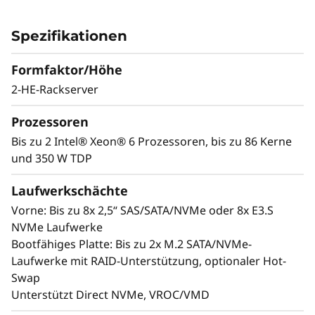
s
Arbeitslasten
t
Das Lenovo ThinkSystem SR650a V4 wurde
Spezifikationen
entwickelt, um GPU-intensive Arbeitslasten wie
e
KI, Deep Learning und HPC zu beschleunigen.
Formfaktor/Höhe
Ausgestattet mit Intel® Xeon® 6-Prozessoren
2-HE-Rackserver
n
bietet es eine außergewöhnliche GPU-Dichte,
fortschrittliche Speicherkapazität und PCIe
m
Prozessoren
Gen5-Konnektivität für Spitzenleistungen. Es
Bis zu 2 Intel® Xeon® 6 Prozessoren, bis zu 86 Kerne
i
unterstützt bis zu 4x GPUs mit doppelter Breite
und 350 W TDP
oder 8x GPUs mit einfacher Breite und bietet
t
bis zu 8x E3.S NVMe-Laufwerke für schnellen
Laufwerkschächte
Datenzugriff mit geringer Latenz.
Vorne: Bis zu 8x 2,5“ SAS/SATA/NVMe oder 8x E3.S
s
Der SR650a V4 wurde für Skalierbarkeit und
NVMe Laufwerke
Zuverlässigkeit entwickelt und bewältigt
k
Bootfähiges Platte: Bis zu 2x M.2 SATA/NVMe-
anspruchsvolle GPU-Arbeitslasten problemlos.
Laufwerke mit RAID-Unterstützung, optionaler Hot-
Es bietet eine herausragende I/O-Bandbreite
a
Swap
mit bis zu 14 PCIe Gen5-Steckplätzen und 2
Unterstützt Direct NVMe, VROC/VMD
l
OCP 3.0-Steckplätzen, während Lenovo XClarity