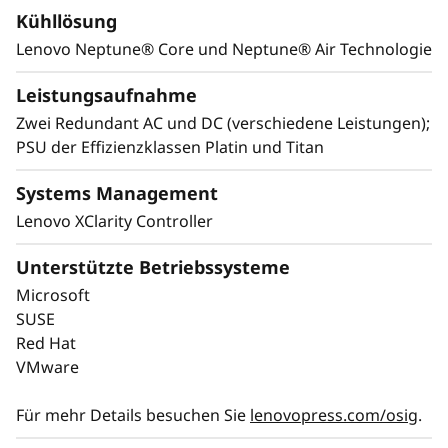
Ausfallzeiten, während eine verbesserte
Kühllösung
Sicherheit durch eine abschließbare Blende
v
Lenovo Neptune® Core und Neptune® Air Technologie
und ein Verbundverzeichnis den Zugriff
e
vereinfachen und die Infrastruktur schützen.
Leistungsaufnahme
r
Zwei Redundant AC und DC (verschiedene Leistungen);
PSU der Effizienzklassen Platin und Titan
l
Systems Management
ä
Lenovo XClarity Controller
s
Unterstützte Betriebssysteme
s
Microsoft
SUSE
i
Red Hat
VMware
g
Für mehr Details besuchen Sie
lenovopress.com/osig
.
k