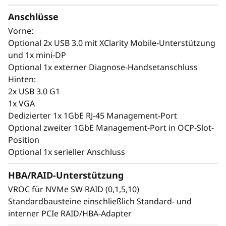
i
Dichte – für allgemein intelligentere KI
Anschlüsse
Lenovo ThinkSystem SR650a V4-Server mit
s
Vorne:
XClarity One ermöglichen eine schnelle und
Optional 2x USB 3.0 mit XClarity Mobile-Unterstützung
t
sichere Bereitstellung von KI-Workloads in
und 1x mini-DP
lokalen, gemeinsam genutzten oder Cloud-
Optional 1x externer Diagnose-Handsetanschluss
u
Infrastrukturen. XClarity One vereinfacht
Hinten:
Skalierbarkeit, Sicherheit und Verwaltung,
n
2x USB 3.0 G1
während XClarity Controller die
1x VGA
Fernverwaltung der Infrastruktur ermöglicht.
g
Dedizierter 1x 1GbE RJ-45 Management-Port
KI-gestützte prädiktive Analysen helfen,
Optional zweiter 1GbE Management-Port in OCP-Slot-
Ausfallzeiten zu vermeiden, indem SSD-Fehler
u
Position
und GPU-Auslastung überwacht werden.
Optional 1x serieller Anschluss
n
Der SR650a V4 wurde für leistungsstarke KI-
HBA/RAID-Unterstützung
d
Workloads entwickelt und bietet eine hohe
VROC für NVMe SW RAID (0,1,5,10)
GPU-Dichte und Effizienz, um Innovationen zu
Z
Standardbausteine einschließlich Standard- und
beschleunigen. Funktionen wie die SSD
interner PCIe RAID/HBA-Adapter
Predictive Failure Analysis reduzieren
u