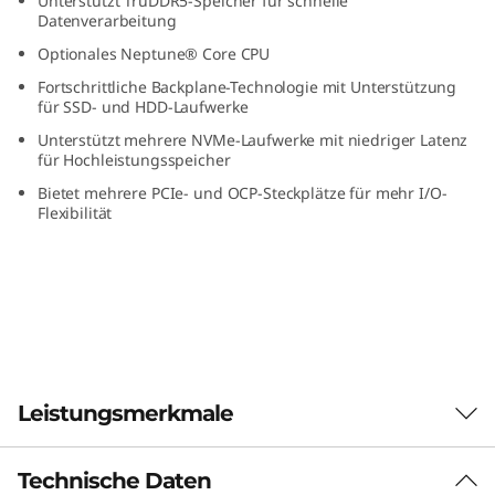
Unterstützt TruDDR5-Speicher für schnelle
e
Datenverarbeitung
Optionales Neptune® Core CPU
A
Fortschrittliche Backplane-Technologie mit Unterstützung
für SSD- und HDD-Laufwerke
r
Unterstützt mehrere NVMe-Laufwerke mit niedriger Latenz
für Hochleistungsspeicher
b
Bietet mehrere PCIe- und OCP-Steckplätze für mehr I/O-
e
Flexibilität
i
t
s
l
Leistungsmerkmale
a
Technische Daten
Leistung optimiert für GPU-intensive