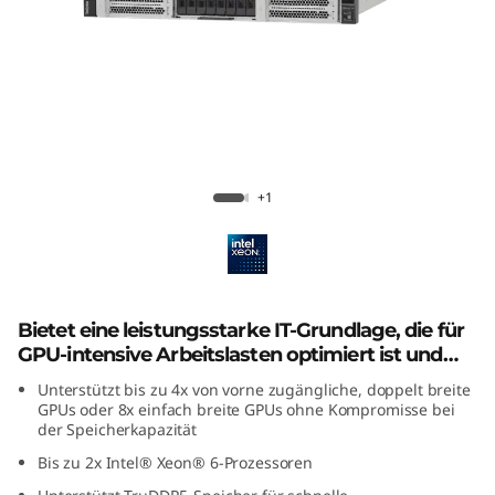
P
U
-
i
n
Lenovo ThinkSystem SR650a V4
+1
t
e
n
Bietet eine leistungsstarke IT-Grundlage, die für
GPU-intensive Arbeitslasten optimiert ist und
s
Innovation und Skalierbarkeit für KI- und HPC-
Unterstützt bis zu 4x von vorne zugängliche, doppelt breite
Anwendungen ermöglicht.
GPUs oder 8x einfach breite GPUs ohne Kompromisse bei
i
der Speicherkapazität
Bis zu 2x Intel® Xeon® 6-Prozessoren
v