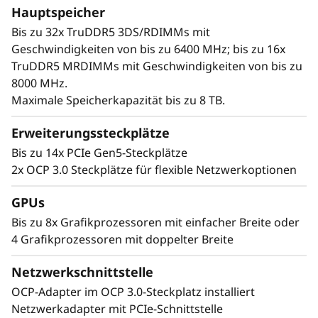
KI-gesteuertes Management und
Hauptspeicher
i
vorausschauende Analysen zur Reduzierung
Bis zu 32x TruDDR5 3DS/RDIMMs mit
von Ausfallzeiten bietet.
e
Geschwindigkeiten von bis zu 6400 MHz; bis zu 16x
TruDDR5 MRDIMMs mit Geschwindigkeiten von bis zu
r
8000 MHz.
Maximale Speicherkapazität bis zu 8 TB.
b
Erweiterungssteckplätze
a
Bis zu 14x PCIe Gen5-Steckplätze
2x OCP 3.0 Steckplätze für flexible Netzwerkoptionen
r
e
GPUs
Bis zu 8x Grafikprozessoren mit einfacher Breite oder
r
4 Grafikprozessoren mit doppelter Breite
L
Netzwerkschnittstelle
OCP-Adapter im OCP 3.0-Steckplatz installiert
e
Netzwerkadapter mit PCIe-Schnittstelle
KI-gesteuerte Intelligenz trifft auf GPU-