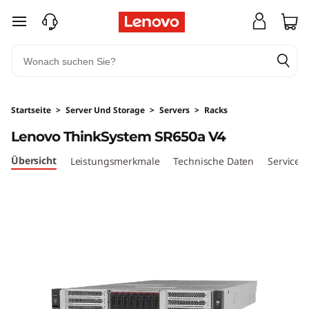
O
zum Hauptinhalt springen
p
t
i
Startseite
>
Server Und Storage
>
Servers
>
Racks
m
Lenovo ThinkSystem SR650a V4
i
Übersicht
Leistungsmerkmale
Technische Daten
Services
e
r
t
G