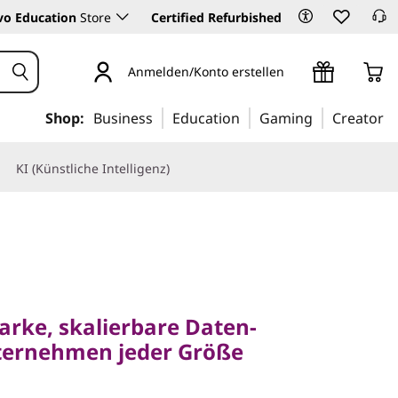
vo Education
Store
Certified Refurbished
Anmelden/Konto erstellen
Shop:
Business
Education
Gaming
Creator
KI (Künstliche Intelligenz)
ke, skalierbare Daten-
rnehmen jeder Größe
arke, skalierbare Daten-
ternehmen jeder Größe