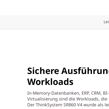
k
r
i
Le
t
i
s
c
Sichere Ausführung
h
Workloads
e
In-Memory-Datenbanken, ERP, CRM, BI-
W
Virtualisierung sind die Workloads, di
Der ThinkSystem SR860 V4 wurde als le
o