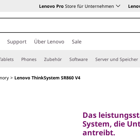
Lenovo Pro
Store für Unternehmen
Leno
Support
Über Lenovo
Sale
Tablets
Phones
Zubehör
Software
Server und Speicher
mory
>
Lenovo ThinkSystem SR860 V4
Das leistungsstar
System, die Unte
Das leistungsst
antreibt.
System, die Un
Lenovo
antreibt.