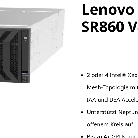
Lenovo
ThinkSy
SR860 V
V4
2 oder 4 Intel® Xeo
Mesh-Topologie mit 
IAA und DSA Accele
Unterstützt Neptu
offenem Kreislauf
Bis zu 4x GPUs mit