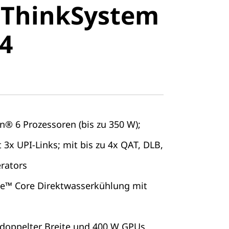
 ThinkSystem
stem SR860
4
n® 6 Prozessoren (bis zu 350 W);
3x UPI-Links; mit bis zu 4x QAT, DLB,
rators
ne™ Core Direktwasserkühlung mit
 doppelter Breite und 400 W GPUs