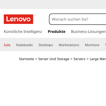
L
e
i
z
u
Künstliche Intelligenz
Produkte
Business-Lösungen
s
m
H
t
Sale
Notebooks
Desktops
Workstations
Monitore
a
u
u
p
Startseite
>
Server Und Storage
>
Servers
>
Large Me
t
n
i
n
g
h
a
s
l
t
s
s
p