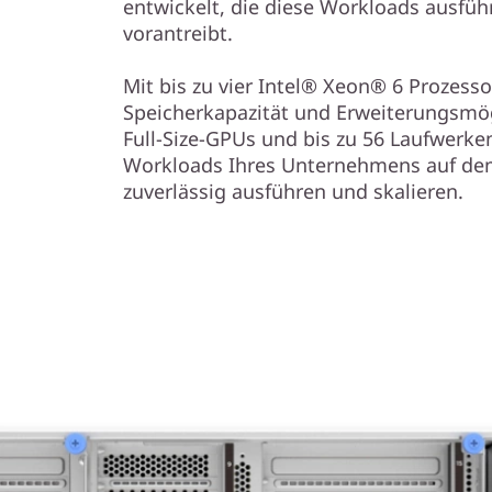
entwickelt, die diese Workloads ausfü
r
vorantreibt.
k
Mit bis zu vier Intel® Xeon® 6 Prozess
Speicherkapazität und Erweiterungsmögl
l
Full-Size-GPUs und bis zu 56 Laufwerken
Workloads Ihres Unternehmens auf de
o
zuverlässig ausführen und skalieren.
a
d
s