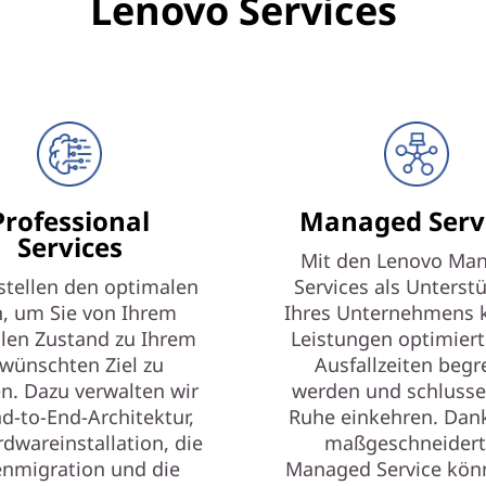
Lenovo Services
Professional
Managed Serv
Services
Mit den Lenovo Ma
stellen den optimalen
Services als Unterst
n, um Sie von Ihrem
Ihres Unternehmens 
llen Zustand zu Ihrem
Leistungen optimiert
wünschten Ziel zu
Ausfallzeiten begr
n. Dazu verwalten wir
werden und schlusse
nd-to-End-Architektur,
Ruhe einkehren. Dank
rdwareinstallation, die
maßgeschneider
nmigration und die
Managed Service kön