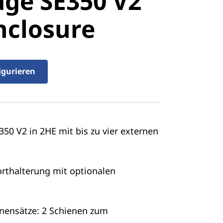
ge SE350 V2
closure
nclosure
igurieren
350 V2 in 2HE mit bis zu vier externen
orthalterung mit optionalen
nensätze: 2 Schienen zum