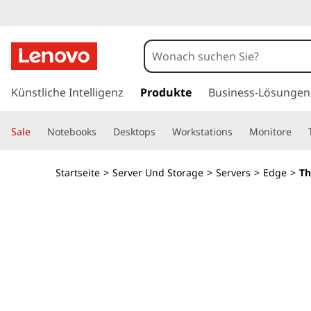
T
h
i
z
u
Künstliche Intelligenz
Produkte
Business-Lösungen
n
m
H
k
Sale
Notebooks
Desktops
Workstations
Monitore
a
u
E
p
Startseite
>
Server Und Storage
>
Servers
>
Edge
>
Th
t
d
i
n
g
h
a
e
l
t
S
s
p