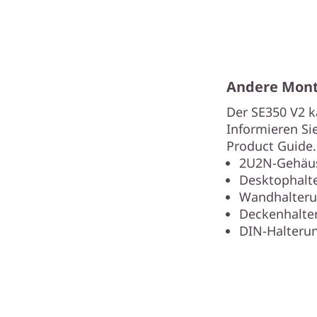
Andere Mont
Der SE350 V2 k
Informieren Si
Product Guide.
2U2N
-Gehäu
Desktophalt
Wandhalter
Deckenhalte
DIN-Halteru