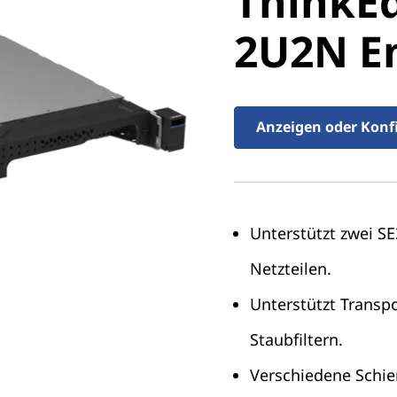
ThinkEd
2U2N En
2U2N E
Anzeigen oder Konf
Unterstützt zwei SE
Netzteilen.
Unterstützt Transp
Staubfiltern.
Verschiedene Schie