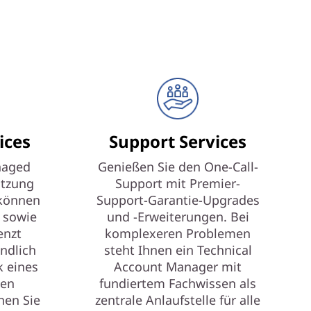
ices
Support Services
naged
Genießen Sie den One-Call-
ützung
Support mit Premier-
können
Support-Garantie-Upgrades
 sowie
und -Erweiterungen. Bei
enzt
komplexeren Problemen
ndlich
steht Ihnen ein Technical
 eines
Account Manager mit
ten
fundiertem Fachwissen als
nen Sie
zentrale Anlaufstelle für alle