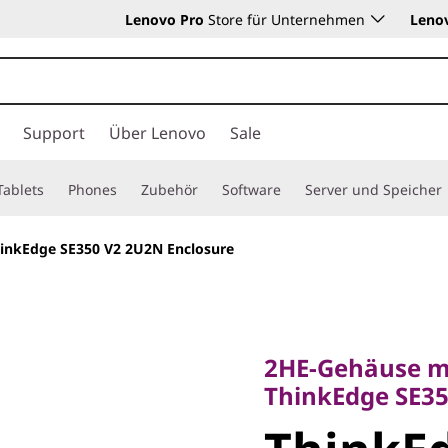
Lenovo Pro
Store für Unternehmen
Leno
Support
Über Lenovo
Sale
Tablets
Phones
Zubehör
Software
Server und Speicher
inkEdge SE350 V2 2U2N Enclosure
2HE-Gehäuse mit g
ThinkEdge SE350 
2HE-Gehäuse mi
ThinkEdg
ThinkEdge SE35