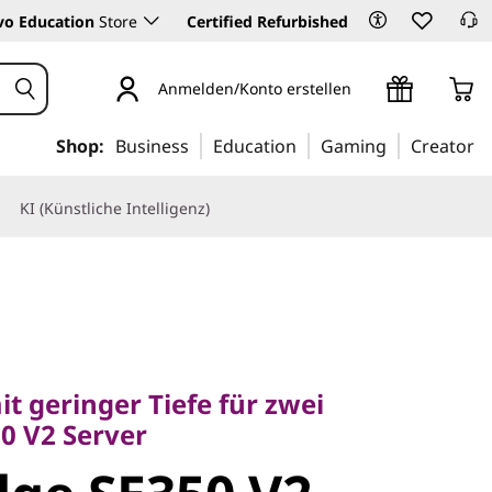
vo Education
Store
Certified Refurbished
Anmelden/Konto erstellen
Shop:
Business
Education
Gaming
Creator
KI (Künstliche Intelligenz)
eringer Tiefe für zwei
V2 Server
t geringer Tiefe für zwei
e SE350 V2
0 V2 Server