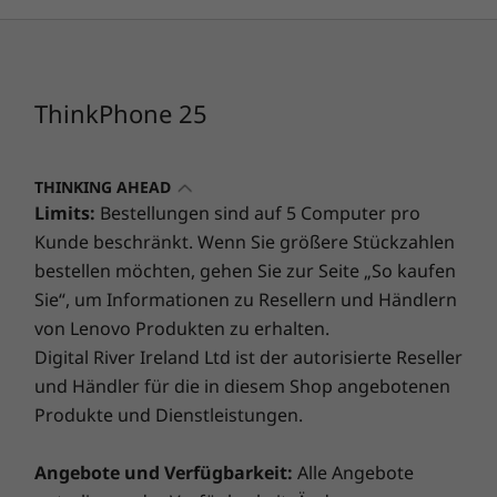
Systemarchitektur/Prozessor
MediaTek Dimensity 7300
ThinkPhone 25
Arbeitsspeicher
8 GB LPDDR4X
THINKING AHEAD
Erhalte fünf Jahre
Speicher
Limits:
Bestellungen sind auf 5 Computer pro
Softwareupdate-
256 GB uMCP
Kunde beschränkt. Wenn Sie größere Stückzahlen
bestellen möchten, gehen Sie zur Seite „So kaufen
Support
Sie“, um Informationen zu Resellern und Händlern
Design
von Lenovo Produkten zu erhalten.
Digital River Ireland Ltd ist der autorisierte Reseller
Gehäuse
Android™-Betriebssystem-Upgrades
Sich
und Händler für die in diesem Shop angebotenen
Rückseite: Aramid
Produkte und Dienstleistungen.
Rahmen: Kunststoff
Bleibe mit Android™-Betriebssystem-
®
®
Verpa
Upgrades und zukünftigen KI-
Vorderseite: Corning
Gorilla
Glass 7i
Angebote und Verfügbarkeit:
Alle Angebote
Upda
Innovationen bis 2029 immer auf dem