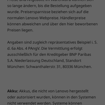
Sicherheit
so lange ändern, bis die Bestellung aufgegeben
Im Display integrierter Fingerabdrucksensor
wurde. Preisersparnisse beziehen sich auf die
Face-Unlock
normalen Lenovo Webpreise. Händlerpreise
ThinkShield^®
können abweichen und über den hier beworbenen
Preisen liegen.
Display
Schütze deine Daten.
Angaben sind zugleich repräsentatives Beispiel i. S.
ThinkShield schützt deine Daten mit KI-
Moto 
Display
d. 6a Abs. 4 PAngV. Die Vermittlung erfolgt
basierten Sicherheitsfunktionen vor
Authen
ausschließlich für den Kreditgeber BNP Paribas
6,36"-pOLED
Malware, Phishing und anderen
unters
S.A. Niederlassung Deutschland, Standort
Bedrohungen.
für d
Display-Technologie
München: Schwanthalerstr. 31, 80336 München.
AMOLED
Verb
HDR10+
einem 
100 % DCI-P3-Farbraum
10-Bit; über eine Milliarde Farben.
Akku:
Akkus, die nicht von Lenovo hergestellt
Adaptive LTPO-Aktualisierungsraten bis zu 120 Hz
oder autorisiert wurden, können in den Systemen
HDR-Spitzenhelligkeit: 3000 Nits
nicht verwendet werden. Systeme können