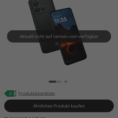
2
5
Aktuell nicht auf Lenovo.com verfügbar
ThinkPhone 25
+3
Produktdatenblatt
Ähnliches Produkt kaufen