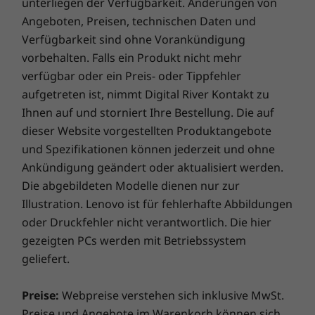
Siche
Abmessungen
unterliegen der Verfügbarkeit. Änderungen von
neuesten Stand der Software-Trends.
Mal
Angeboten, Preisen, technischen Daten und
154,1 x 71,2 x 8,1 mm
warn
Verfügbarkeit sind ohne Vorankündigung
Gewicht
vorbehalten. Falls ein Produkt nicht mehr
171 g
verfügbar oder ein Preis- oder Tippfehler
aufgetreten ist, nimmt Digital River Kontakt zu
Business-grade Security
Schutz
Ihnen auf und storniert Ihre Bestellung. Die auf
IP68-Wasserschutz
25
Das
ThinkPhone
von Motorola bietet
dieser Website vorgestellten Produktangebote
MIL-STD 810H
zahlreiche Sicherheitsfunktionen, um dein
und Spezifikationen können jederzeit und ohne
Unternehmen zu unterstützen.
Ankündigung geändert oder aktualisiert werden.
Sensoren
Die abgebildeten Modelle dienen nur zur
Näherungssensor
Illustration. Lenovo ist für fehlerhafte Abbildungen
Umgebungslichtsensor
oder Druckfehler nicht verantwortlich. Die hier
Beschleunigungsmesser
gezeigten PCs werden mit Betriebssystem
Gyroskop
geliefert.
SAR-Sensor
Sensor-Hub
Preise:
Webpreise verstehen sich inklusive MwSt.
Magnetometer (E-Kompass)
Preise und Angebote im Warenkorb können sich