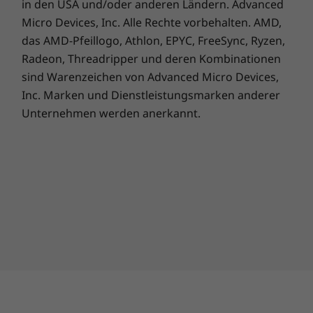
sind
.
in den USA und/oder anderen Ländern. Advanced
Rückseitige Hauptkamera
Micro Devices, Inc. Alle Rechte vorbehalten. AMD,
50 MP
Keine Aufgabe ist zu extrem.
das AMD-Pfeillogo, Athlon, EPYC, FreeSync, Ryzen,
Sony LYTIA^™ 700C-Sensor
Mit der IP68-Zertifizierung ist das
Radeon, Threadripper und deren Kombinationen
ƒ/1,8-Blende
25
sind Warenzeichen von Advanced Micro Devices,
ThinkPhone
bis zu 30 Minuten lang vor
Pixelgröße 1,0 μm | Ultra-Pixel-Technologie für 2,0 μm
Inc. Marken und Dienstleistungsmarken anderer
Quad PDAF
2
Staub, Schmutz und Wasser geschützt.
Unternehmen werden anerkannt.
Optische Bildstabilisierung (OIS)
Kamera 2
13-MP-Ultra-Weitwinkel (120°-Sichtfeld)
Makro Vision
ƒ/2,2-Blende
Pixelgröße 1,12 μm
PDAF
Kamera 3
10-MP-Teleobjektiv
Dreifacher optischer Zoom