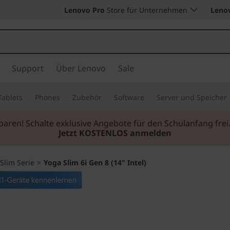
Lenovo Pro
Store für Unternehmen
Leno
Support
Über Lenovo
Sale
Tablets
Phones
Zubehör
Software
Server und Speicher
sparen! Schalte exklusive Angebote für den Schulanfang f
Jetzt KOSTENLOS anmelden
Slim Serie
>
Yoga Slim 6i Gen 8 (14" Intel)
Jederzeit mobil bl