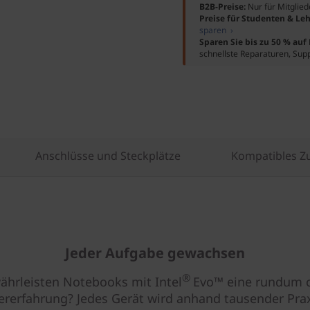
B2B-Preise:
Nur für Mitglie
Preise für Studenten & Leh
sparen ›
Sparen Sie bis zu 50 % au
schnellste Reparaturen, Sup
Anschlüsse und Steckplätze
Kompatibles Z
Jeder Aufgabe gewachsen
®
ährleisten Notebooks mit Intel
Evo™ eine rundum 
ererfahrung? Jedes Gerät wird anhand tausender Prax