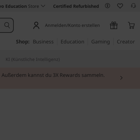
vo Education
Store
Certified Refurbished
Anmelden/Konto erstellen
Shop:
Business
Education
Gaming
Creator
KI (Künstliche Intelligenz)
rei. Außerdem kannst du 3X Rewards sammeln.
eiben