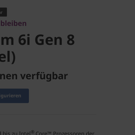
m 6i Gen 8
ar
 bleiben
l)
im 6i Gen 8
el)
nen verfügbar
igurieren
®
bis zu Intel
Core™ Prozessoren der