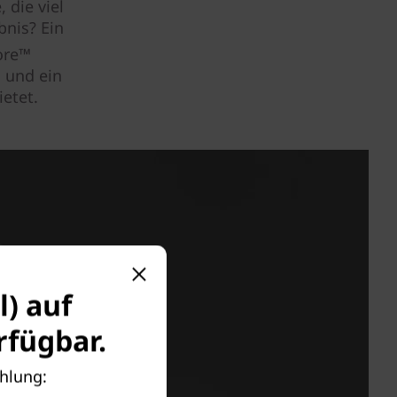
 die viel
bnis? Ein
ore™
 und ein
etet.
l) auf
fügbar.
ehlung: