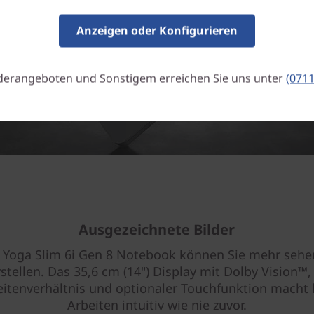
Anzeigen oder Konfigurieren
derangeboten und Sonstigem erreichen Sie uns unter
(0711
Ausgezeichnete Bilder
 Yoga Slim 6i Gen 8 Notebook können Sie mehr sehen
stellen. Das 35,6 cm (14") Display mit Dolby Vision™
itenverhältnis und optionaler Touchfunktion macht 
Arbeiten intuitiv wie nie zuvor.