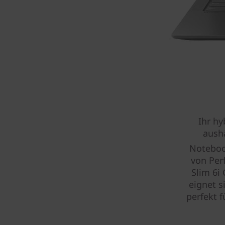
Ihr hy
aushä
Noteboo
von Per
Slim 6i
eignet s
perfekt f