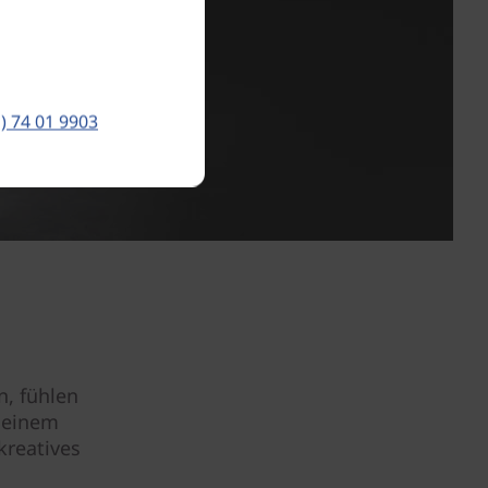
) 74 01 9903
, fühlen
, einem
kreatives