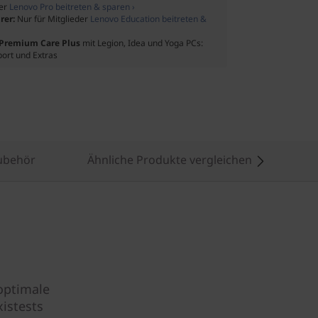
der
Lenovo Pro beitreten & sparen ›
rer:
Nur für Mitglieder
Lenovo Education beitreten &
f Premium Care Plus
mit Legion, Idea und Yoga PCs:
port und Extras
ubehör
Ähnliche Produkte vergleichen
optimale
istests