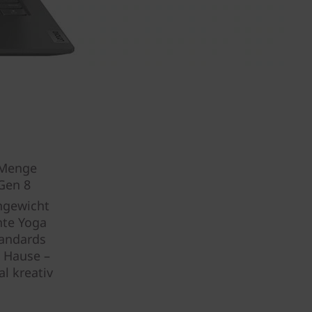
e Menge
 Gen 8
hgewicht
hte Yoga
tandards
u Hause –
al kreativ