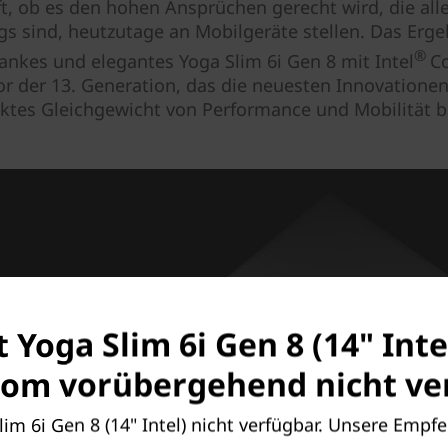
t, ob es den hohen Ansprüchen gerecht wird, die alle,
s sind, heutzutage an Mobilgeräte stellen. Das Erge
®
ankes und elegantes Yoga Slim 6i Gen 8 mit Intel
C
or der 13. Generation, das die neuesten Innovationen
ektes Gleichgewicht von Performance und Mobilität bi
t Yoga Slim 6i Gen 8 (14" Inte
om vorübergehend nicht ver
Slim 6i Gen 8 (14" Intel) nicht verfügbar. Unsere Empf