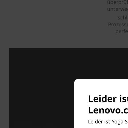
überprüf
unterweg
schl
Prozess
perf
Leider is
Lenovo.c
Leider ist Yoga 