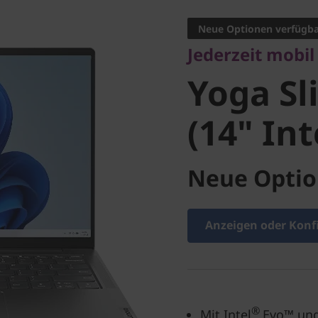
Yoga Sli
Neue Optionen verfügb
Jederzeit mobil
(14" Inte
Yoga Sl
(14" Int
Neue Optio
Anzeigen oder Konf
®
Mit Intel
Evo™ und 