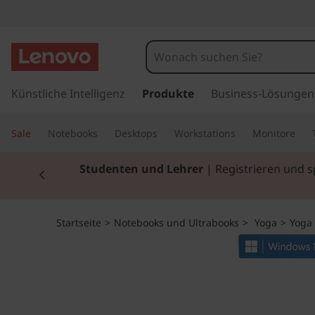
Y
o
g
z
u
Künstliche Intelligenz
Produkte
Business-Lösungen
a
m
H
S
Sale
Notebooks
Desktops
Workstations
Monitore
a
u
l
Currently displaying item 2 of 3
Studenten und Lehrer
| Registrieren und 
p
t
i
i
n
m
Startseite
>
Notebooks und Ultrabooks
>
Yoga
>
Yoga 
h
a
6
l
t
i
s
p