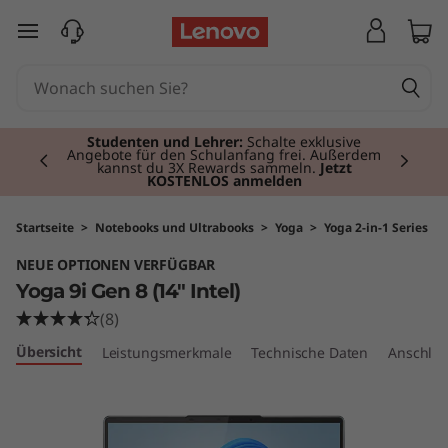
Y
zum Hauptinhalt springen
o
g
Currently displaying item 2 of 3
a
Studenten und Lehrer:
Schalte exklusive
Angebote für den Schulanfang frei. Außerdem
kannst du 3X Rewards sammeln.
Jetzt
KOSTENLOS anmelden
9
i
Startseite
>
Notebooks und Ultrabooks
>
Yoga
>
Yoga 2-in-1 Series
NEUE OPTIONEN VERFÜGBAR
G
Yoga 9i Gen 8 (14" Intel)
e
(8)
Übersicht
Leistungsmerkmale
Technische Daten
Anschlüs
n
8