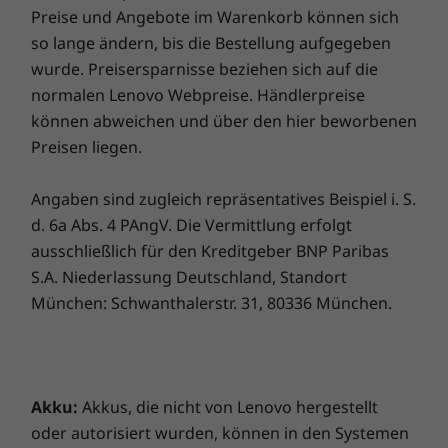
Und es kommt noch besser: Auch im Falle eines
Preise und Angebote im Warenkorb können sich
Tastatur
Entertainment war noch nie in so hoher Klang-
Akkuaustauschs sind Sie abgesichert, falls es doch
so lange ändern, bis die Bestellung aufgegeben
Randlose Tastatur mit Glas-Touchpad
und Bildqualität verfügbar. Der Klang der vier
einmal Probleme geben sollte. Verbessern Sie Ihr
wurde. Preisersparnisse beziehen sich auf die
Ein-Klick-Funktionstasten
Lautsprecher von Bowers & Wilkins des Yoga 9i
Erlebnis noch weiter, indem Sie auf einen Vor-Ort-
normalen Lenovo Webpreise. Händlerpreise
®
Gen 8 mit Dolby Atmos
in einer um 360 Grad
Service upgraden. Lenovo vereint Notebook-
können abweichen und über den hier beworbenen
drehbaren Soundbar versetzt Sie mitten ins
Performance und Versicherungsschutz in einem
Pen
Preisen liegen.
Geschehen. Das OLED-PureSight-Display mit
erstklassigen Paket!
Lenovo Precision Pen 2 (im Lieferumfang enthalten)
einer Auflösung bis zu 4K und Dolby Vision™
liefert dazu erstklassige Bilder.
Angaben sind zugleich repräsentatives Beispiel i. S.
Umweltzertifizierungen
d. 6a Abs. 4 PAngV. Die Vermittlung erfolgt
®
ENERGY STAR
8.0
ausschließlich für den Kreditgeber BNP Paribas
®
EPEAT
Silver wo zutreffend*
S.A. Niederlassung Deutschland, Standort
München: Schwanthalerstr. 31, 80336 München.
* Den Registrierungsstatus für einzelne Länder finden Sie unter
www.epeat.net
.
Vorinstallierte Software
Amazon Alexa
Akku:
Akkus, die nicht von Lenovo hergestellt
®
®
®
Dolby
Access (Dolby Vision
und Dolby Atmos
)
oder autorisiert wurden, können in den Systemen
Unzählige Möglichkeiten warten auf Sie