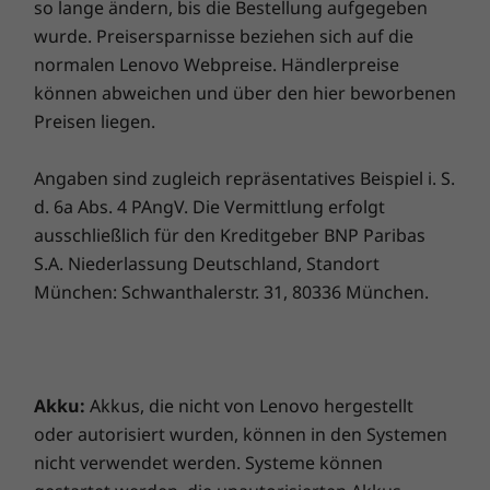
ermöglicht ein realistisches Umblättern und
Akkuaustauschs sind Sie abgesichert, falls es doch
so lange ändern, bis die Bestellung aufgegeben
Lieferumfang
stellt den Text bildschirmübergreifend dar,
einmal Probleme geben sollte. Verbessern Sie Ihr
wurde. Preisersparnisse beziehen sich auf die
Yoga Book 9i Gen 9 (13" Intel)
sodass Sie sich in jedem Buch verlieren
Erlebnis noch weiter, indem Sie auf einen Vor-Ort-
normalen Lenovo Webpreise. Händlerpreise
Base Pen 4.0 in der Farbe Tidal Teal
können. Und Smart Multitasking passt sich
Service upgraden. Lenovo vereint Notebook-
können abweichen und über den hier beworbenen
Folio-Hülle in der Farbe Tidal Teal
automatisch an Ihre App-Gewohnheiten an,
Performance und Versicherungsschutz in einem
Preisen liegen.
Bluetooth-Tastatur in der Farbe Tidal Teal
damit alles zügiger vorangeht.
erstklassigen Paket!
Maus in der Farbe Tidal Teal
Angaben sind zugleich repräsentatives Beispiel i. S.
Vollständige technische Daten
d. 6a Abs. 4 PAngV. Die Vermittlung erfolgt
Referenz für technische Daten des Produkts:
Modelle,
ausschließlich für den Kreditgeber BNP Paribas
technische Daten, Dokumente, Kompatibilität (in
S.A. Niederlassung Deutschland, Standort
Englisch)
München: Schwanthalerstr. 31, 80336 München.
Trauen Sie Ihren Augen
Akku:
Akkus, die nicht von Lenovo hergestellt
oder autorisiert wurden, können in den Systemen
Das Yoga Book 9i Gen 9 ist bereit für jede
nicht verwendet werden. Systeme können
Action. Im Lieferumfang des Yoga Book