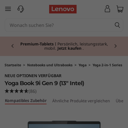
Y
zum Hauptinhalt springen
o
g
Currently displaying item 3 of 3
a
Premium-Tablets
I Persönlich, leistungsstark,
mobil.
Jetzt kaufen
.
B
o
Startseite
>
Notebooks und Ultrabooks
>
Yoga
>
Yoga 2-in-1 Series
NEUE OPTIONEN VERFÜGBAR
o
Yoga Book 9i Gen 9 (13" Intel)
k
(86)
Kompatibles Zubehör
Ähnliche Produkte vergleichen
Überp
9
i