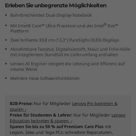
Erleben Sie unbegrenzte Möglichkeiten
e
Bahnbrechendes Dual-Display-Notebook
l
®
Mit Intel® Core™ Ultra Prozessor und der Intel
Evo™
Plattform
)
Zwei brillante 33,8 cm (13,3") PureSight-OLED-Displays
Abnehmbare Tastatur, Digitalisierstift, Maus und Folio-Hülle
mit integriertem Standfuß im Lieferumfang enthalten
Lenovo AI Engine+ steigert die Leistung und Effizienz auf
smarte Weise
Mehrere neue Softwarefunktionen
B2B-Preise:
Nur für Mitglieder
Lenovo Pro beitreten &
sparen ›
Preise für Studenten & Lehrer:
Nur für Mitglieder
Lenovo
Education beitreten & sparen ›
Sparen Sie bis zu 50 % auf Premium Care Plus
mit
Legion, Idea und Yoga PCs: schnellste Reparaturen,