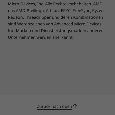
**FSC-Lizenzcodes: C126093, C151697
Micro Devices, Inc. Alle Rechte vorbehalten. AMD,
***CO₂-Neutralität bescheinigt durch TÜV Rheinland.
das AMD-Pfeillogo, Athlon, EPYC, FreeSync, Ryzen,
Radeon, Threadripper und deren Kombinationen
sind Warenzeichen von Advanced Micro Devices,
Inc. Marken und Dienstleistungsmarken anderer
Unternehmen werden anerkannt.
Der smarte Weg in die Zukunft
Die Lenovo AI Engine+ im Yoga Book 9i Gen 9
verbessert die Art und Weise, wie Sie arbeiten,
kreieren und spielen. Ganz gleich, ob Sie
Videoeffekte ergänzen, Copilot etwas fragen
oder einfach nur einen Artikel lesen:
Zurück nach oben
Funktionen wie Smart Power regeln die