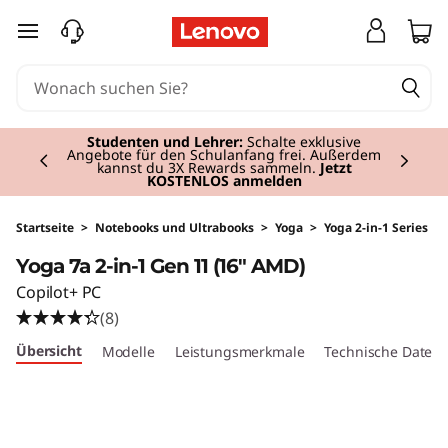
Y
zum Hauptinhalt springen
o
g
Currently displaying item 2 of 3
a
Studenten und Lehrer:
Schalte exklusive
Angebote für den Schulanfang frei. Außerdem
kannst du 3X Rewards sammeln.
Jetzt
KOSTENLOS anmelden
7
a
Startseite
>
Notebooks und Ultrabooks
>
Yoga
>
Yoga 2-in-1 Series
Yoga 7a 2-in-1 Gen 11 (16" AMD)
2
Copilot+ PC
-
(8)
Übersicht
Modelle
Leistungsmerkmale
Technische Daten
i
n