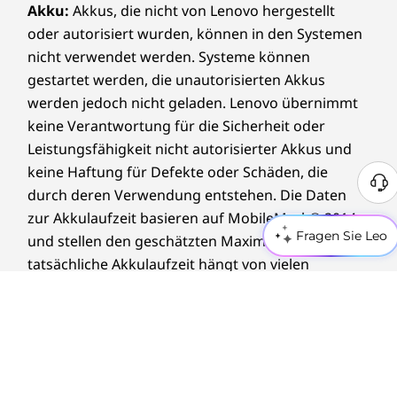
Tastatur
Akku:
Akkus, die nicht von Lenovo hergestellt
Kontrolle entwickelt und passt sich ganz
oder autorisiert wurden, können in den Systemen
Yoga Tastatur
natürlich an Ihren Workflow an – damit jeder
nicht verwendet werden. Systeme können
Blickwinkel wie der richtige erscheint.
Technische Daten können je nach Region bzw. Modell variieren.
gestartet werden, die unautorisierten Akkus
werden jedoch nicht geladen. Lenovo übernimmt
keine Verantwortung für die Sicherheit oder
Nachhaltigkeit
Leistungsfähigkeit nicht autorisierter Akkus und
keine Haftung für Defekte oder Schäden, die
Material
durch deren Verwendung entstehen. Die Daten
Untere Abdeckung zu 50 % aus recyceltem Aluminium
zur Akkulaufzeit basieren auf MobileMark® 2014
Tastenkappen der Tastatur zu 50 % aus recyceltem
Fragen Sie Leo
und stellen den geschätzten Maximalwert dar. Die
Kunststoff aus Verbraucherabfällen
tatsächliche Akkulaufzeit hängt von vielen
Netzteilgehäuse zu 90 % aus recyceltem Kunststoff aus
Faktoren ab, u. a. von der Bildschirmhelligkeit, den
Verbraucherabfällen
aktiven Anwendungen, Leistungsmerkmalen,
Zertifizierungen/Registrierungen
Energiemanagement-Einstellungen, dem Alter und
Der Stift ist optional und separat erhältlich.
CO₂-neutral zertifiziert
Zustand des Akkus und anderen
Energy Star 9.0
kundenspezifischen Parametern.
®