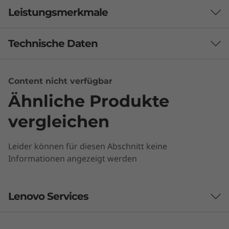
Leistungsmerkmale
Technische Daten
Leistung
Content nicht verfügbar
Ähnliche Produkte
Prozessor
Up to 7th generation Intel® Core™ vPro
vergleichen
Betriebssystem
Leider können für diesen Abschnitt keine
Up to Windows 10 Pro 64-bit
Informationen angezeigt werden
Hauptspeicher
Up to 16GB LPDDR3 1866MHz
Lenovo Services
Classic or Modern—You
Decide
Design