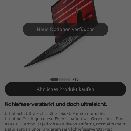
C
a
r
Neue Optionen verfügbar
b
o
n
ThinkPad X1 Carbon (5th Gen)
G
+19
e
Ähnliches Produkt kaufen
n
Kohlefaserverstärkt und doch ultraleicht.
5
Ultraflach. Ultraleicht. Ultrarobust. Für ein normales
Ultrabook™ klingen diese Eigenschaften wie Gegensätze. Das
neue X1 Carbon ist jedoch weit davon entfernt, normal zu sein.
Dafür sorgen unter anderem sein kohlefaserverstärktes