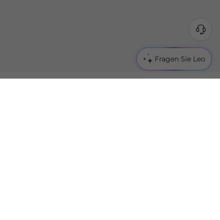
Fragen Sie Leo
Zurück nach oben
In Verbindung bleiben
Hier Email eintragen
Bitte Land oder Region auswählen
GERMANY