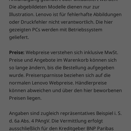
you can always have connectivity and access to
Die abgebildeten Modelle dienen nur zur
all your data and apps in the cloud.
Illustration. Lenovo ist für fehlerhafte Abbildungen
oder Druckfehler nicht verantwortlich. Die hier
gezeigten PCs werden mit Betriebssystem
geliefert.
Preise:
Webpreise verstehen sich inklusive MwSt.
Preise und Angebote im Warenkorb können sich
so lange ändern, bis die Bestellung aufgegeben
wurde. Preisersparnisse beziehen sich auf die
normalen Lenovo Webpreise. Händlerpreise
können abweichen und über den hier beworbenen
Preisen liegen.
Angaben sind zugleich repräsentatives Beispiel i. S.
d. 6a Abs. 4 PAngV. Die Vermittlung erfolgt
ausschließlich für den Kreditgeber BNP Paribas