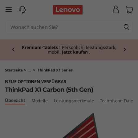
T
zum Hauptinhalt springen
h
i
Currently displaying item 3 of 3
n
Premium-Tablets
I Persönlich, leistungsstark,
mobil.
Jetzt kaufen
.
k
P
Startseite
>
...
>
ThinkPad X1 Series
NEUE OPTIONEN VERFÜGBAR
a
ThinkPad X1 Carbon (5th Gen)
d
Übersicht
Modelle
Leistungsmerkmale
Technische Daten
X
1