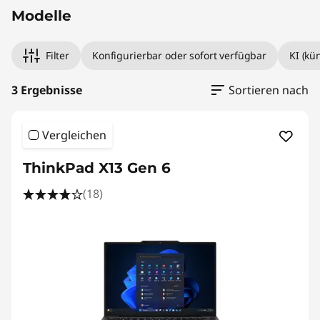
Modelle
Filter
Konfigurierbar oder sofort verfügbar
KI (kü
3 Ergebnisse
Sortieren nach
Vergleichen
ThinkPad X13 Gen 6
(18)