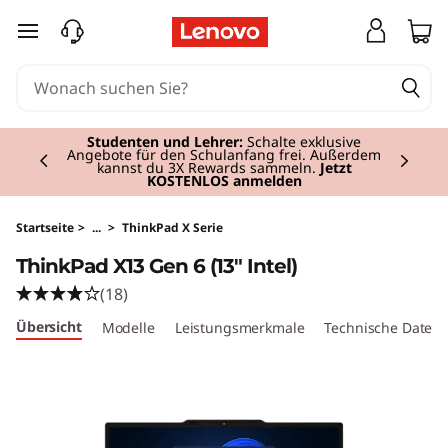
T
zum Hauptinhalt springen
h
i
Currently displaying item 2 of 3
n
Studenten und Lehrer:
Schalte exklusive
Angebote für den Schulanfang frei. Außerdem
kannst du 3X Rewards sammeln.
Jetzt
KOSTENLOS anmelden
k
P
Startseite
>
...
>
ThinkPad X Serie
ThinkPad X13 Gen 6 (13" Intel)
a
(18)
d
Übersicht
Modelle
Leistungsmerkmale
Technische Daten
X
1