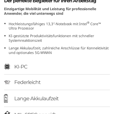
Der perfekte Begleiter für Ihren Arbeitstag
t
Einzigartige Mobilität und Leistung für professionelle
Anwender, die viel unterwegs sind
e
®
Hochleistungsfähiges 13,3″-Notebook mit Intel
Core™
l
Ultra Prozessor
KI-gestützte Produktivitätsfunktionen mit schneller
)
Systemreaktionszeit
Lange Akkulaufzeit, zahlreiche Anschlüsse für Konnektivität
und optionales 5G-WWAN
KI-PC
Federleicht
Lange Akkulaufzeit