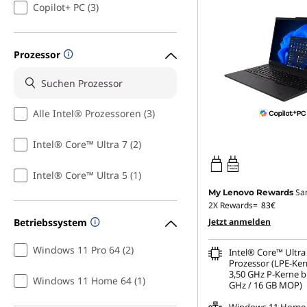
Copilot+ PC (3)
Prozessor
Alle Intel® Prozessoren (3)
Intel® Core™ Ultra 7 (2)
65W-100W
USB PD
Intel® Core™ Ultra 5 (1)
Sa
My Lenovo Rewards
2X Rewards=
83€
Betriebssystem
Jetzt anmelden
Windows 11 Pro 64 (2)
Intel® Core™ Ultra
Prozessor (LPE-Ker
3,50 GHz P-Kerne bi
Windows 11 Home 64 (1)
GHz / 16 GB MOP)