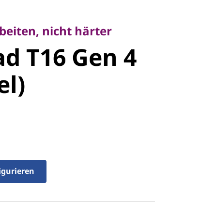
iten, nicht härter
 T16 Gen 4
rbeiten, nicht härter
d T16 Gen 4
l)
el)
igurieren