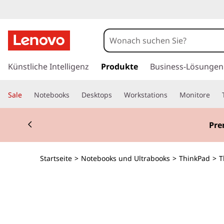
T
h
i
z
u
Künstliche Intelligenz
Produkte
Business-Lösungen
n
m
H
k
Sale
Notebooks
Desktops
Workstations
Monitore
a
u
P
Currently displaying item 3 of 3
p
Pre
t
a
i
n
d
Startseite
>
Notebooks und Ultrabooks
>
ThinkPad
>
T
h
a
T
l
t
1
s
p