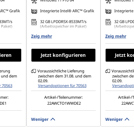
 64
Windows 11 Pro 64
Windows 11
 ARC™ Grafik
Integrierte Intel® ARC™ Grafik
Integrierte
33MT/s
32 GB LPDDR5X-8533MT/s
32 GB LPD
 Paket)
(Arbeitsspeicher im Paket)
(Arbeitsspe
0 PCIe 4.0
Zeig mehr
512 GB SSD M.2 2280 PCIe 4.0
Zeig mehr
1 TB SSD M
TLC Opal
Opal
1200), IPS,
16" WUXGA (1920 x 1200), IPS,
16" WUXGA 
ieren
Jetzt konfigurieren
Jetzt ko
45% NTSC,
matt, Touch, 45% NTSC, 400
matt, Non-
cd/m², 60 Hz
500 cd/m²,
ausführun
ferung
Voraussichtliche Lieferung
Voraussichtl
. und dem
zwischen dem 31.08. und dem
zwischen de
02.09.
02.09.
r 70563
Versandoptionen für 70563
Versandopti
mmer:
Artikel-/Teilenummer:
Artikel-
DE1
22AWCTO1WWDE2
22AW
Weniger
Weniger