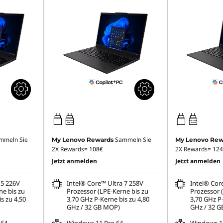
65W-100W
65W-100W
USB PD
USB PD
mmeln Sie
Sammeln Sie
My Lenovo Rewards
My Lenovo Rew
2X Rewards=
108€
2X Rewards=
124
Jetzt anmelden
Jetzt anmelden
 5 226V
Intel® Core™ Ultra 7 258V
Intel® Cor
ne bis zu
Prozessor (LPE-Kerne bis zu
Prozessor 
s zu 4,50
3,70 GHz P-Kerne bis zu 4,80
3,70 GHz P-
GHz / 32 GB MOP)
GHz / 32 