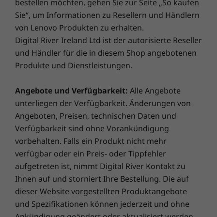
bestellen möchten, gehen Sie zur Seite „So kaufen
so schnell wie USB 3.0), nehmen Sie mehrere
Lenovos hochmodernen Diagnoseprogrammen, decken
Sie“, um Informationen zu Resellern und Händlern
nicht komprimierte Videostreams auf,
versteckte Schäden auf und beugen so bösen
bearbeiten Sie sie in Echtzeit und reihen Sie
von Lenovo Produkten zu erhalten.
Überraschungen vor!
Geräte einfach aneinander, um Ihren Workflow
Digital River Ireland Ltd ist der autorisierte Reseller
zu vereinfachen.
und Händler für die in diesem Shop angebotenen
Smart Performance
Produkte und Dienstleistungen.
®
Integrierter X-Rite
Lenovo Smart Performance verbessert Ihre
Farbkalibrator
Angebote und Verfügbarkeit:
Alle Angebote
Computernutzung! Verleihen Sie Ihrem Computer
unterliegen der Verfügbarkeit. Änderungen von
mehr Leistung für einen reibungslosen Betrieb und
®
Angeboten, Preisen, technischen Daten und
Der X-Rite PANTONE
Farbkalibrator sorgt für
rasend schnelle Ladezeiten. Profitieren Sie von einer
Verfügbarkeit sind ohne Vorankündigung
höhere Bildgenauigkeit, mehr Farbtreue und
schnelleren und zuverlässigeren Internetverbindung
eine deutlich natürlichere Darstellung. Jeder
vorbehalten. Falls ein Produkt nicht mehr
und verbesserter Konnektivität. Schützen Sie Ihre IT-
Sensor wurde individuell für jedes Display im
Investitionen, indem Sie Adware, Malware und andere
verfügbar oder ein Preis- oder Tippfehler
Werk kalibriert.
Bedrohungen effizient abwehren. Entfesseln Sie das
aufgetreten ist, nimmt Digital River Kontakt zu
Potenzial für eine spannende virtuelle Reise!
Ihnen auf und storniert Ihre Bestellung. Die auf
ISV-Zertifizierung
dieser Website vorgestellten Produktangebote
und Spezifikationen können jederzeit und ohne
Da Branchenprofis zuverlässige Leistung und
Ankündigung geändert oder aktualisiert werden.