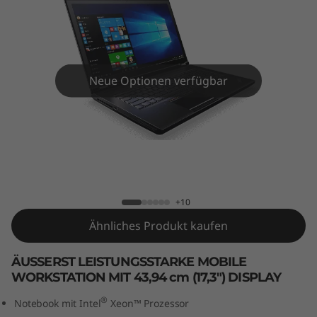
0
Neue Optionen verfügbar
ThinkPad P70
+10
Ähnliches Produkt kaufen
ÄUSSERST LEISTUNGSSTARKE MOBILE
WORKSTATION MIT 43,94 cm (17,3") DISPLAY
®
Notebook mit Intel
Xeon™ Prozessor