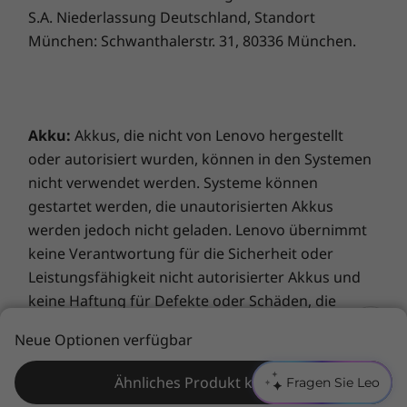
S.A. Niederlassung Deutschland, Standort
München: Schwanthalerstr. 31, 80336 München.
Akku:
Akkus, die nicht von Lenovo hergestellt
oder autorisiert wurden, können in den Systemen
nicht verwendet werden. Systeme können
gestartet werden, die unautorisierten Akkus
werden jedoch nicht geladen. Lenovo übernimmt
keine Verantwortung für die Sicherheit oder
Leistungsfähigkeit nicht autorisierter Akkus und
keine Haftung für Defekte oder Schäden, die
durch deren Verwendung entstehen. Die Daten
Neue Optionen verfügbar
zur Akkulaufzeit basieren auf MobileMark® 2014
und stellen den geschätzten Maximalwert dar. Die
Für anspruchsvolle Grafikanwendungen ISV-zertifiziert
Ähnliches Produkt kaufen
Fragen Sie Leo
tatsächliche Akkulaufzeit hängt von vielen