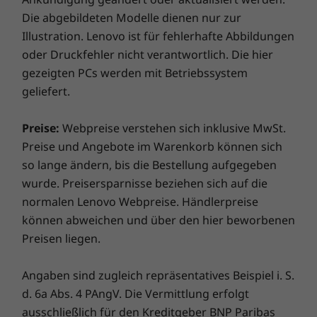
Softwarestabilität benötigen, wurden mehr als
Die abgebildeten Modelle dienen nur zur
100 Anwendungen von branchenführenden
Illustration. Lenovo ist für fehlerhafte Abbildungen
unabhängigen Softwareanwendern getestet
oder Druckfehler nicht verantwortlich. Die hier
und zertifiziert.
gezeigten PCs werden mit Betriebssystem
FHD-/4K-Display mit IPS-
geliefert.
Technologie
Preise:
Webpreise verstehen sich inklusive MwSt.
Preise und Angebote im Warenkorb können sich
In-Plane-Switching-(IPS-)LCD-Displays mit
so lange ändern, bis die Bestellung aufgegeben
großer Helligkeit. IPS bietet brillante
Farbqualität und einen Betrachtungswinkel
wurde. Preisersparnisse beziehen sich auf die
von fast 180 Grad.
normalen Lenovo Webpreise. Händlerpreise
können abweichen und über den hier beworbenen
Preisen liegen.
Angaben sind zugleich repräsentatives Beispiel i. S.
d. 6a Abs. 4 PAngV. Die Vermittlung erfolgt
ausschließlich für den Kreditgeber BNP Paribas