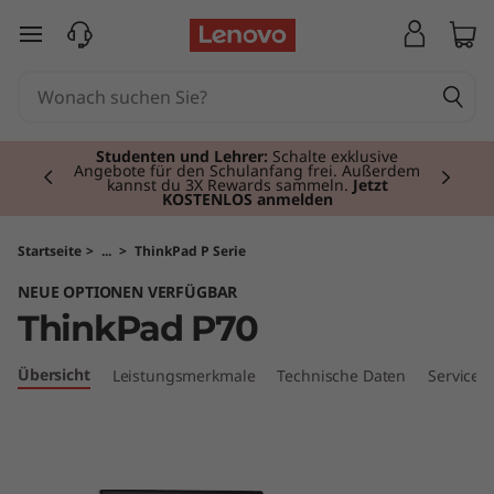
T
zum Hauptinhalt springen
h
i
Currently displaying item 2 of 3
n
Studenten und Lehrer:
Schalte exklusive
Angebote für den Schulanfang frei. Außerdem
kannst du 3X Rewards sammeln.
Jetzt
KOSTENLOS anmelden
k
P
Startseite
>
...
>
ThinkPad P Serie
NEUE OPTIONEN VERFÜGBAR
a
ThinkPad P70
d
Übersicht
Leistungsmerkmale
Technische Daten
Services
P
7