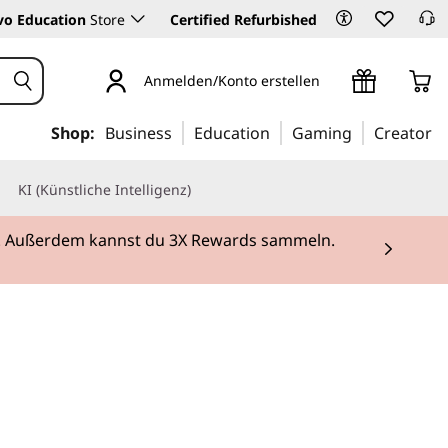
vo Education
Store
Certified Refurbished
Anmelden/Konto erstellen
Shop:
Business
Education
Gaming
Creator
KI (Künstliche Intelligenz)
rei. Außerdem kannst du 3X Rewards sammeln.