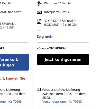
 Pro 64
Windows 11 Pro 64
te AMD Radeon™
Integrierte Grafik
32 GB DDR5-5600MT/s
5-5600MT/s
(SODIMM) - (2 x 16 GB)
 x 16 GB)
1 TB SSD M.2 2280 PCIe 4.0 TLC
 M.2 2280 PCIe 4.0
Zeig mehr
Opal
14" WUXGA (1920 x 1200), IPS,
(1920 x 1200), IPS,
matt, Non-Touch, 45% NTSC,
DEAL
eCoupon
THINKDEAL
h, 100% sRGB, 500
400 cd/m², 60 Hz
Hz, Low Power-
g
arenkorb
Jetzt konfigurieren
zufügen
ft, handeln Sie
iche Lieferung
Voraussichtliche Lieferung
m 21.08. und dem
zwischen dem 21.08. und dem
25.08.
onen für 70563
Versandoptionen für 70563