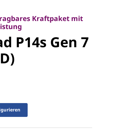
agbares Kraftpaket mit
tung
tragbares Kraftpaket mit
d P14s Gen
eistung
d P14s Gen 7
MD)
D)
igurieren