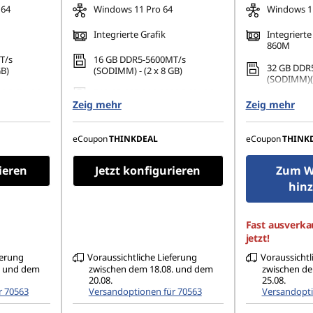
 64
Windows 11 Pro 64
Windows 11
Integrierte Grafik
Integrier
860M
T/s
16 GB DDR5-5600MT/s
32 GB DDR
GB)
(SODIMM) - (2 x 8 GB)
(SODIMM)(2
0 PCIe 4.0
512 GB SSD M.2 2280 PCIe 4.0
512 GB SSD
Zeig mehr
TLC Opal
Zeig mehr
TLC Opal
1200), IPS,
14" WUXGA (1920 x 1200), IPS,
14" WUXGA 
45% NTSC,
matt, Non-Touch, 45% NTSC,
eCoupon
THINKDEAL
eCoupon
THINK
matt, Touc
400 cd/m², 60 Hz
cd/m², 60 
Ausführun
ieren
Jetzt konfigurieren
Zum W
hin
Fast ausverkau
jetzt!
ferung
Voraussichtliche Lieferung
Voraussichtl
. und dem
zwischen dem 18.08. und dem
zwischen de
20.08.
25.08.
r 70563
Versandoptionen für 70563
Versandopti