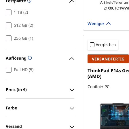
Festplatte
Artikel-/Teilenu
21X0CTO1WW
1 TB (2)
Weniger
512 GB (2)
256 GB (1)
Vergleichen
Auflösung
VERSANDFERTIG
Full HD (5)
ThinkPad P14s Ge
(AMD)
Copilot+ PC
Preis (in €)
Farbe
Versand