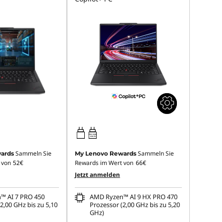
65W-100W
USB PD
Sammeln Sie
Sammeln Sie
ards
My Lenovo Rewards
 von
52€
Rewards im Wert von
66€
Jetzt anmelden
™ AI 7 PRO 450
AMD Ryzen™ AI 9 HX PRO 470
2,00 GHz bis zu 5,10
Prozessor (2,00 GHz bis zu 5,20
GHz)