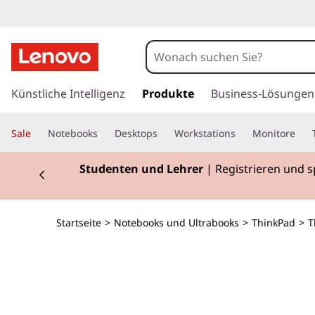
T
h
i
z
u
Künstliche Intelligenz
Produkte
Business-Lösungen
n
m
H
k
Sale
Notebooks
Desktops
Workstations
Monitore
a
u
P
Currently displaying item 2 of 3
Studenten und Lehrer
| Registrieren und 
p
t
a
i
n
d
Startseite
>
Notebooks und Ultrabooks
>
ThinkPad
>
T
h
a
P
l
t
1
s
p