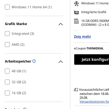
Windows 11 Home
Windows 11 Home 64 (1)
Integrierte Grafik
16 GB DDR5-5600M
Grafik Marke
(SODIMM) - (2 x 8 
256 GB SSD M.2 228
Integrated (3)
Zeig mehr
TLC Opal
14" WUXGA (1920 x 
AMD (2)
matt, Non-Touch, 
eCoupon
THINKDEAL
400 cd/m², 60 Hz
Jetzt konfigur
Arbeitsspeicher
48 GB (1)
32 GB (2)
Voraussichtliche Lie
16 GB (2)
zwischen dem 18.08
20.08.
Versandoptionen fü