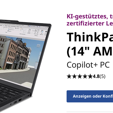
KI-gestütztes, tr
zertifizierter Leis
KI-gestütztes, 
ThinkPa
zertifizierter L
ThinkPa
7 (14" A
(14" AM
Copilot+ PC
4.8
(5)
Anzeigen oder Konf