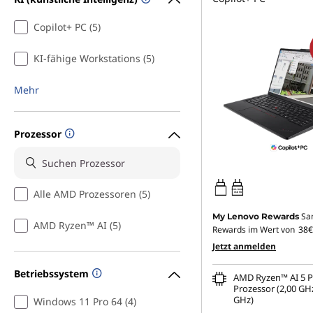
Copilot+ PC (5)
KI-fähige Workstations (5)
Mehr
Prozessor
Alle AMD Prozessoren (5)
65W-100W
USB PD
Sa
My Lenovo Rewards
AMD Ryzen™ AI (5)
Rewards im Wert von
38€
Jetzt anmelden
Betriebssystem
AMD Ryzen™ AI 5 
Prozessor (2,00 GHz
GHz)
Windows 11 Pro 64 (4)