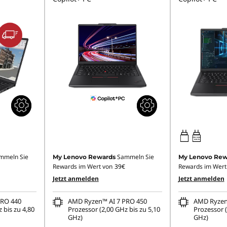
65W-100W
USB PD
mmeln Sie
Sammeln Sie
My Lenovo Rewards
My Lenovo Rew
Rewards im Wert von
39€
Rewards im Wert
Jetzt anmelden
Jetzt anmelden
PRO 440
AMD Ryzen™ AI 7 PRO 450
AMD Ryzen
 bis zu 4,80
Prozessor (2,00 GHz bis zu 5,10
Prozessor (
GHz)
GHz)