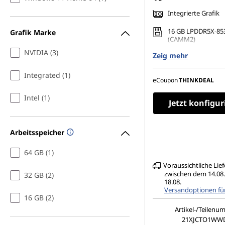
Integrierte Grafik
16 GB LPDDR5X-85
Grafik Marke
(CAMM2)
NVIDIA (3)
Zeig mehr
512 GB SSD M.2 228
TLC Opal
Integrated (1)
14,5" WUXGA (1920 
eCoupon
THINKDEAL
IPS, matt, Non-Tou
NTSC, 400 cd/m², 6
Intel (1)
Jetzt konfigur
Arbeitsspeicher
64 GB (1)
Voraussichtliche Lie
zwischen dem 14.08
32 GB (2)
18.08.
Versandoptionen fü
16 GB (2)
Artikel-/Teilenu
21XJCTO1WW