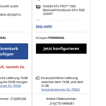
 Intel® Grafik
NVIDIA RTX PRO™ 1000
Blackwell Notebook-GPU 8GB
GDDR7
DR5X-8533MT/s
32 GB LPDDR5X-8533MT/s
(CAMM2)
.2 2280 PCIe 4.0 TLC
Zeig mehr
1 TB SSD M.2 2280 PCIe 5.0
Performance TLC Opal
A (1920 x 1200),
DEAL
eCoupon
THINKDEAL
 Non-Touch, 45%
14,5" WUXGA (1920 x 1200),
cd/m², 60 Hz
IPS, matt, Non-Touch, 45%
arenkorb
Jetzt konfigurieren
NTSC, 400 cd/m², 60 Hz
zufügen
ft, handeln Sie
iche Lieferung 10.08.
Voraussichtliche Lieferung
ng bis 03:00 morgen
zwischen dem 19.08. und dem
onen für 70563
21.08.
Versandoptionen für 70563
nummer:
21XJ001JGE
Artikel-/Teilenummer:
21XJCTO1WWDE1