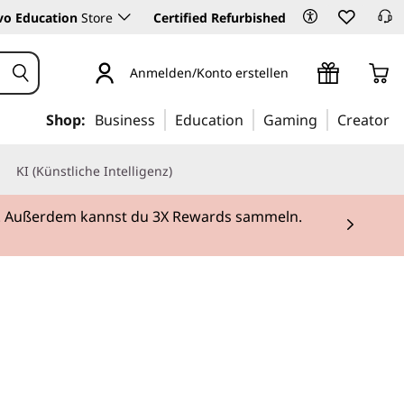
vo Education
Store
Certified Refurbished
Anmelden/Konto erstellen
Shop:
Business
Education
Gaming
Creator
KI (Künstliche Intelligenz)
rei. Außerdem kannst du 3X Rewards sammeln.