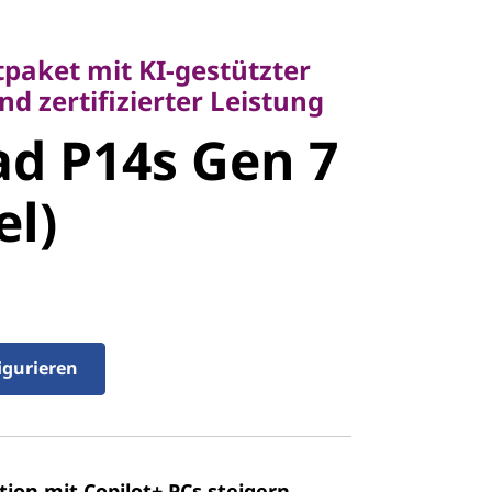
ket mit KI-gestützter
zertifizierter Leistung
tpaket mit KI-gestützter
d P14s Gen
nd zertifizierter Leistung
d P14s Gen 7
tel)
el)
igurieren
tion mit Copilot+ PCs steigern.