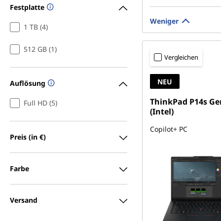
Festplatte
Weniger
1 TB (4)
512 GB (1)
Vergleichen
NEU
Auflösung
ThinkPad P14s Ge
Full HD (5)
(Intel)
Copilot+ PC
Preis (in €)
Farbe
Versand