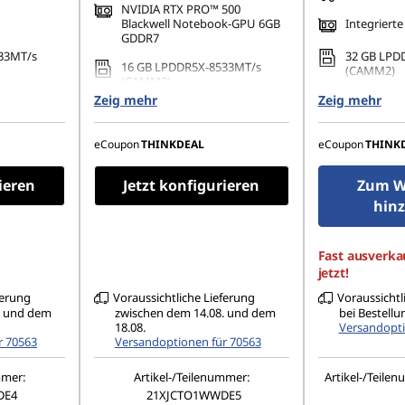
NVIDIA RTX PRO™ 500
Blackwell Notebook-GPU 6GB
Integrierte
GDDR7
33MT/s
32 GB LPD
16 GB LPDDR5X-8533MT/s
(CAMM2)
(CAMM2)
0 PCIe 4.0
Zeig mehr
Zeig mehr
1 TB SSD M
1 TB SSD M.2 2280 PCIe 4.0 TLC
Opal
Opal
x 1200),
14,5" WUXG
eCoupon
THINKDEAL
eCoupon
THINK
14,5" WUXGA (1920 x 1200),
ch, 45%
IPS, matt,
IPS, matt, Non-Touch, 45%
0 Hz
NTSC, 400 
NTSC, 400 cd/m², 60 Hz
ieren
Jetzt konfigurieren
Zum W
hin
Fast ausverkau
jetzt!
ferung
Voraussichtliche Lieferung
Voraussichtl
. und dem
zwischen dem 14.08. und dem
bei Bestellu
18.08.
Versandopti
r 70563
Versandoptionen für 70563
mmer:
Artikel-/Teilenummer:
Artikel-/Teile
DE4
21XJCTO1WWDE5