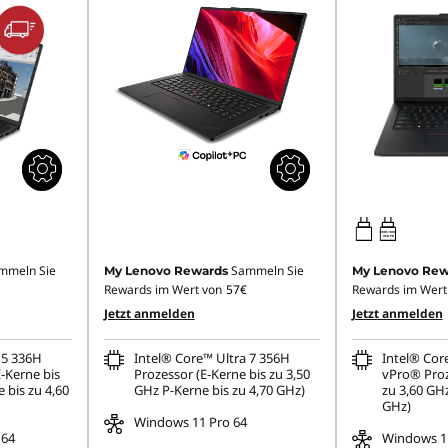
100W-100W
USB PD
mmeln Sie
Sammeln Sie
My Lenovo Rewards
My Lenovo Rew
Rewards im Wert von
57€
Rewards im Wert
Jetzt anmelden
Jetzt anmelden
 5 336H
Intel® Core™ Ultra 7 356H
Intel® Cor
-Kerne bis
Prozessor (E-Kerne bis zu 3,50
vPro® Proz
 bis zu 4,60
GHz P-Kerne bis zu 4,70 GHz)
zu 3,60 GHz
GHz)
Windows 11 Pro 64
 64
Windows 11