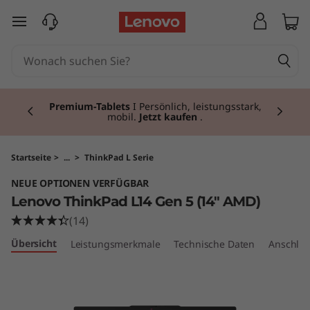
L
zum Hauptinhalt springen
e
n
Currently displaying item 3 of 3
o
Premium-Tablets
I Persönlich, leistungsstark,
mobil.
Jetzt kaufen
.
v
o
Startseite
>
...
>
ThinkPad L Serie
NEUE OPTIONEN VERFÜGBAR
T
Lenovo ThinkPad L14 Gen 5 (14″ AMD)
h
(14)
Übersicht
Leistungsmerkmale
Technische Daten
Anschlüs
i
n