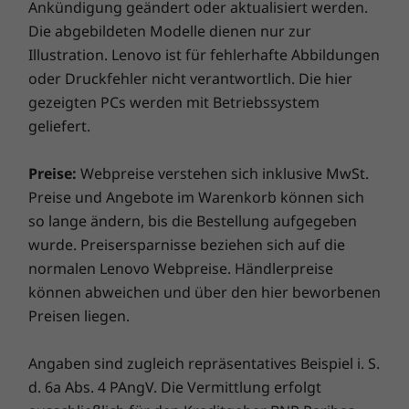
Ankündigung geändert oder aktualisiert werden.
Unterstütztes Docking
Potenzial für eine spannende virtuelle Reise!
Die abgebildeten Modelle dienen nur zur
Eine Kommunikationsleiste oben auf dem
USB-C-Dock
Illustration. Lenovo ist für fehlerhafte Abbildungen
Display zum einfachen Öffnen des Notebooks
beherbergt bis zu zwei Kameras mit
oder Druckfehler nicht verantwortlich. Die hier
Infrarotfunktion und einer mechanischen
Design
gezeigten PCs werden mit Betriebssystem
Webcam-Abdeckung. Darüber hinaus sorgen
geliefert.
zwei 360-Grad-Mikrofone mit
Abmessungen (H x B x T)
Geräuschunterdrückung in Kombination mit
1,87 cm× 31,37cm × 22,6cm
Preise:
Webpreise verstehen sich inklusive MwSt.
Dolby Audio™ für ein hervorragendes
Preise und Angebote im Warenkorb können sich
Audioerlebnis. Darüber hinaus können Sie mit
Gewicht
so lange ändern, bis die Bestellung aufgegeben
der vorinstallierten Software von Lenovo View
Ab 1,36 kg
wurde. Preisersparnisse beziehen sich auf die
Ihre Videoanrufe mit Hintergrundunschärfe,
normalen Lenovo Webpreise. Händlerpreise
Verbesserung bei schwachem Licht und mehr
Tastatur
können abweichen und über den hier beworbenen
optimieren. Außerdem bleiben Sie dank des
ThinkPad TrackPoint-Tastatur (1,5 mm Tastenhub)
Preisen liegen.
automatischen Framings in der Mitte des
Spritzwassergeschützt
Rahmens für die optimale Positionierung.
TrackPad mit 3 Tasten (120 mm)
Angaben sind zugleich repräsentatives Beispiel i. S.
Weiße LED-Hintergrundbeleuchtung
d. 6a Abs. 4 PAngV. Die Vermittlung erfolgt
Tasten mit Lufteinlass