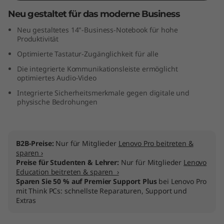
(
Neu gestaltet für das moderne Business
Neu gestaltetes 14"-Business-Notebook für hohe
1
Produktivität
4
Optimierte Tastatur-Zugänglichkeit für alle
Die integrierte Kommunikationsleiste ermöglicht
"
optimiertes Audio-Video
Integrierte Sicherheitsmerkmale gegen digitale und
A
physische Bedrohungen
M
D
B2B-Preise:
Nur für Mitglieder
Lenovo Pro beitreten &
sparen ›
)
Preise für Studenten & Lehrer:
Nur für Mitglieder
Lenovo
Education beitreten & sparen ›
Sparen Sie 50 % auf Premier Support Plus
bei Lenovo Pro
mit Think PCs: schnellste Reparaturen, Support und
Extras