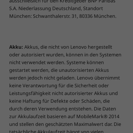
ausschließlich für den Kreditgeber BNP Paribas
TrackPoint mit zwei Funktionen: Navigieren Sie mit
S.A. Niederlassung Deutschland, Standort
dem Cursor oder doppeltippen Sie, um das TrackPoint-
München: Schwanthalerstr. 31, 80336 München.
Schnellmenü zu öffnen
Nachhaltigkeit
Akku:
Akkus, die nicht von Lenovo hergestellt
Material
oder autorisiert wurden, können in den Systemen
Gehäusedeckel (A-Seite) aus 50 % recyceltem
nicht verwendet werden. Systeme können
Aluminium
gestartet werden, die unautorisierten Akkus
Untere Abdeckung (D-Seite) zu 50 % aus recyceltem
werden jedoch nicht geladen. Lenovo übernimmt
Kunststoff
keine Verantwortung für die Sicherheit oder
Tastaturrahmen zu 60 % aus recyceltem Kunststoff
Eine Mischung aus Innovation und
Leistungsfähigkeit nicht autorisierter Akkus und
Lautsprechergehäuse zu 90 % aus recyceltem
Umweltbewusstsein
Kunststoff
keine Haftung für Defekte oder Schäden, die
Akkugehäuse zu 90 % aus recyceltem Kunststoff
durch deren Verwendung entstehen. Die Daten
Bei Lenovo haben wir uns verpflichtet, auf
Netzteil zu 90 % aus recyceltem Kunststoff
zur Akkulaufzeit basieren auf MobileMark® 2014
unsere Umwelt zu achten. Das Notebook
Beleuchtete Tastenkappen zu 85 % aus recyceltem
und stellen den geschätzten Maximalwert dar. Die
ThinkPad L14 Gen 5 besteht zu 50 % aus
Kunststoff
tatsächliche Akkulaufzeit hängt von vielen
recyceltem Aluminium und zu 50 % aus