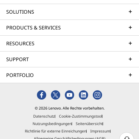
entwickelt
Material
SOLUTIONS
90 % recycelter Kunststoff im Akkupack
Ein vielseitiger Hub für alle Ihre
PRODUCTS & SERVICES
90 % recycelter PCC-Kunststoff im Lautsprechergehäus
Anforderungen – das ThinkPad E16 Notebook
90 % recycelter PCC-Kunststoff im Netzadapter
verfügt über zwei Thunderbolt™-Anschlüsse
85 % recycelter PCC-Kunststoff in den Tastenkappen
RESOURCES
für blitzschnelle Daten und Displays sowie eine
50 % recycelter PCC-Kunststoff in der Abdeckung (B)
breite Palette an Anschlüssen, um wichtige
50 % recyceltes Aluminium in der oberen Abdeckung
SUPPORT
Geräte mühelos zu verbinden. Dank
(A) und unteren Abdeckung (D)
®
fortschrittlichem Wi-Fi und Bluetooth
bleiben
Kunststofffreie Verpackung und nach Forest
PORTFOLIO
kabellose Verbindungen reibungslos und
Stewardship Council (FSC) zertifizierter Inhalt
zuverlässig, sodass Sie sich auf Ihre Arbeit
konzentrieren können.
Zertifizierungen/Registrierungen
®
ENERGY STAR
9.0
© 2026 Lenovo. Alle Rechte vorbehalten.
®
Forest Stewardship Council
(FSC)
Datenschutz
Cookie-Zustimmungstool
MIL-STD-810H
Nutzungsbedingungen
Seitenübersicht
Richtlinie für externe Einreichungen
Impressum
RoHSTCO 10.0
Allgemeine Geschäftsbedingungen (AGB)