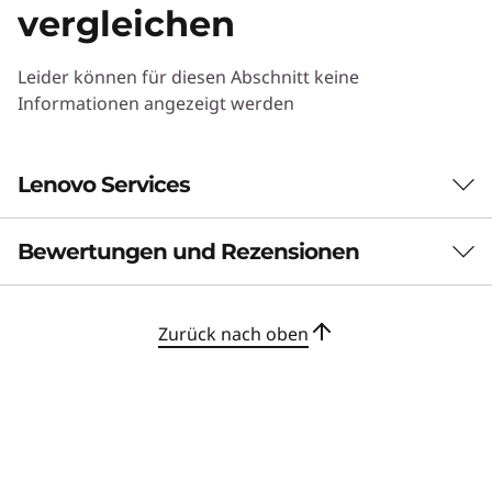
Erleben Sie smartere Produktivität und
vergleichen
Akku
®
Effizienz mit Intel
Core™ Ultra 7 Prozessor
64 Wh
(Serie 2) mit integrierter neuronaler
48 Wh
Leider können für diesen Abschnitt keine
Verarbeitungseinheit (NPU). Von Echtzeit-
Unterstützt Schnellladefunktion (60 Minuten = 80 %
Informationen angezeigt werden
Zusammenfassungen bis hin zu KI-gestütztem
Kapazität) mit 65-W-Adapter oder höher
Multitasking – das Lenovo ThinkPad E16 Gen 3
1
-
USB-A (USB mit 5 Gbit/s)
Notebook verfügt über Copilot+ PC-
Audio
Lenovo Services
®
Funktionen, während die Intel
Arc™ Grafik
Dual-Array-Mikrofone
beschleunigte KI-Leistung liefert, um
2
-
Ethernet (RJ45)
Atmos®
Dolby
Bewertungen und Rezensionen
alltägliche Workflows zu optimieren.
Lenovo Premier Support Plus
Kardon®
Harman
Lautsprecher
Unterstützen Sie Ihre ortsunabhängig arbeitende
3
-
Kensington Nano Security Slot™
Kamera
Zurück nach oben
Belegschaft mit rund um die Uhr erreichbarem
Hybride Full-HD-Infarotkamera (IR) mit mechanischer
technischem Support. Sichern Sie Ihre Geräte ab
4
-
HDMI 2.1 TMDS
Webcam-Abdeckung
gegen Flüssigkeitsschäden und versehentliche Stürze
– mit Accidental Damage Protection, erweiterter Akku-
Die technischen Daten können je nach Region/Modell abweichen.
Garantie sowie KI-Erkenntnissen für proaktive und
5
-
2x USB-C® (Thunderbolt™ 4, USB 40 Gbit/s)
prädiktiven Warnmeldungen, die vor Problemen
warnen, bevor diese überhaupt auftreten.