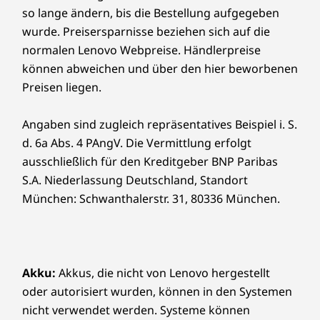
Computing mit KI
USB-C
3.0-Dock
so lange ändern, bis die Bestellung aufgegeben
®
USB-C
Thunderbolt™ 4 Dock
neu interpretiert
wurde. Preisersparnisse beziehen sich auf die
normalen Lenovo Webpreise. Händlerpreise
Die technischen Daten können je nach Region/Modell variieren.
Das ThinkBook 14 Gen 8 Notebook definiert
können abweichen und über den hier beworbenen
Exzellenz neu und rückt KI-gestützte
Preisen liegen.
Produktivität in den Vordergrund. Genießen
Design
Sie Spitzenleistung mit einer dedizierten KI-
Angaben sind zugleich repräsentatives Beispiel i. S.
fähigen neuronalen Verarbeitungseinheit
Abmessungen (H x B x T)
d. 6a Abs. 4 PAngV. Die Vermittlung erfolgt
(NPU), die die Effizienz unter hohen Workloads
1,75 cm x 31,3 cm x 22,4 cm
ausschließlich für den Kreditgeber BNP Paribas
für eine nahtlose Datenverarbeitung steigert.
Darüber hinaus optimieren intelligente KI-
S.A. Niederlassung Deutschland, Standort
Gewicht
Funktionen den Energieverbrauch, um Sie den
München: Schwanthalerstr. 31, 80336 München.
Ab 1,36 kg
ganzen Tag über produktiv zu halten.
Tastatur
Optional: Hintergrundbeleuchtung mit weißer LED-
Akku:
Akkus, die nicht von Lenovo hergestellt
Beleuchtung
oder autorisiert wurden, können in den Systemen
Spritzwassergeschützt
nicht verwendet werden. Systeme können
Größeres TouchPad: 12 cm x 7,5 cm