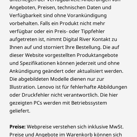
SD-Kartenleser (4-in-1: SD/SDHC/SDXC/MMC)
schlankes, leichtes Profil in einer
Angeboten, Preisen, technischen Daten und
Ver
raffinierten Arctic Grey-Oberfläche. Die
Verfügbarkeit sind ohne Vorankündigung
Smart Performance
Die Übertragungsgeschwindigkeiten für USB-Anschlüsse sind ungefähre Werte und
Plat
ultradünnen Rahmen und die
vorbehalten. Falls ein Produkt nicht mehr
hängen von vielen Faktoren ab, z. B. der Rechenkapazität der Host- und
großzügige Bildschirmfläche erweitern
Lenovo Smart Performance verbessert Ihre
verfügbar oder ein Preis- oder Tippfehler
Peripheriegeräten, den Dateieigenschaften, Systemkonfiguration und der
Fin
Ihre Displayfläche und machen es ideal
Computernutzung! Verleihen Sie Ihrem Computer
aufgetreten ist, nimmt Digital River Kontakt zu
Betriebsumgebung; die tatsächlichen Geschwindigkeiten variieren und können
Ein/A
für Präsentationen oder Streaming, in
mehr Leistung für einen reibungslosen Betrieb und
Ihnen auf und storniert Ihre Bestellung. Die auf
sich
geringer ausfallen als erwartet.
jeder Arbeitsumgebung.
rasend schnelle Ladezeiten. Profitieren Sie von einer
dieser Website vorgestellten Produktangebote
Hochfa
schnelleren und zuverlässigeren Internetverbindung
Funkverbindungen
und Spezifikationen können jederzeit und ohne
mecha
und verbesserter Konnektivität. Schützen Sie Ihre IT-
Ankündigung geändert oder aktualisiert werden.
op
®
Investitionen, indem Sie Adware, Malware und andere
WiFi 6E* 2x2 AX mit Bluetooth
5.3
Die abgebildeten Modelle dienen nur zur
Bedrohungen effizient abwehren. Entfesseln Sie das
®
WiFi 6 2x2 AX mit Bluetooth
5.2
Illustration. Lenovo ist für fehlerhafte Abbildungen
Potenzial für eine spannende virtuelle Reise!
oder Druckfehler nicht verantwortlich. Die hier
* Der Betrieb von Wi-Fi 6E mit 6 GHz hängt ab von der Unterstützung des
gezeigten PCs werden mit Betriebssystem
Betriebssystems, von Routern/APs/Gateways, die Wi-Fi 6E unterstützen, sowie von
geliefert.
den regionalen gesetzlichen Zertifizierungen und der Frequenzzuweisung.
TECHNOLOGIE, DIE MIT IHNEN SCHRITT
HÄLT
Unterstütztes Docking
Preise:
Webpreise verstehen sich inklusive MwSt.
Preise und Angebote im Warenkorb können sich
®