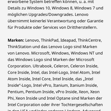
erworbene System betreffen können, u. a. mit
®
ENERGY STAR
9.0 zertifiziert
Details zu Windows 10, Windows 8, Windows 7 und
®
Forest Stewardship Council
(FSC) zertifiziert
möglichen Upgrades/Downgrades. Lenovo
TCO 10.0 zertifiziert
übernimmt keinerlei Verantwortung oder Garantie
®
für Produkte oder Services von Drittherstellern.
TÜV Eyesafe
Steigern Sie die Produktivität und
U
Die technischen Daten können je nach Region/Modell variieren.
Marken:
Lenovo, ThinkPad, Ideapad, ThinkCentre,
visuelle Brillanz bei jeder Aufgabe
Gen
ThinkStation und das Lenovo Logo sind Marken
Egal, ob Sie Videos bearbeiten, Inhalte
Energi
von Lenovo. Microsoft, Windows, Windows NT und
Weitere Informationen
erstellen oder mehrere Aufgaben
Gen 
das Windows Logo sind Marken der Microsoft
Intel®
Smart
erledigen, die fortschrittliche
Arc™
Corporation. Ultrabook, Celeron, Celeron Inside,
ThinkShield Sicherheit
verlän
Grafik steigert Ihren Workflow und Ihre
Core Inside, Intel, das Intel-Logo, Intel Atom, Intel
Smart Power On: Integrierter „Match-on-Chip“-
länger
Leistung insgesamt. Erleben Sie
Atom Inside, Intel Core, Intel Inside, das „Intel
Fingerabdruckscanner (MOC) im Ein-/Aus-Schalter
versich
lebendige Bilder, die nicht nur Ihre
Inside“-Logo, Intel vPro, Itanium, Itanium Inside,
Kensington Nano Security Slot™
darunt
Kreativität fördern, sondern zu noch
Pentium, Pentium Inside, vPro Inside, Xeon, Xeon
Firmware Trusted Platform Module (fTPM) 2.0
mehr Innovation inspirieren.
Phi, Xeon Inside und Intel Optane sind Marken der
Zero-Touch-Anmeldung mit Microsoft Windows Hello
(optionale Infrarotkamera erforderlich)
Intel Corporation oder ihrer Tochtergesellschaften
Self-healing BIOS