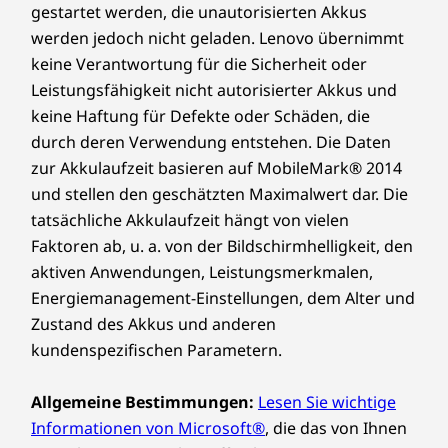
gestartet werden, die unautorisierten Akkus
180°-Scharnier (Flachscharnier)
werden jedoch nicht geladen. Lenovo übernimmt
Die technischen Daten können je nach Region/Modell variieren.
keine Verantwortung für die Sicherheit oder
Leistungsfähigkeit nicht autorisierter Akkus und
keine Haftung für Defekte oder Schäden, die
Nachhaltigkeit
durch deren Verwendung entstehen. Die Daten
Gehen Sie weiter mit
zur Akkulaufzeit basieren auf MobileMark® 2014
Material
und stellen den geschätzten Maximalwert dar. Die
grenzenloser
Netzteil zu 90 % aus recyceltem Kunststoff
tatsächliche Akkulaufzeit hängt von vielen
90 % recycelter ozeangebundener Kunststoff (OBP) in
Produktivität
Faktoren ab, u. a. von der Bildschirmhelligkeit, den
der Gerätetasche
aktiven Anwendungen, Leistungsmerkmalen,
50 % recycelter PCC-Kunststoff in den Tastenkappen
Energiemanagement-Einstellungen, dem Alter und
30 % recycelter Kunststoff im Lautsprechergehäuse
Zustand des Akkus und anderen
25 % recycelter Kunststoff im Akkugehäuse
15 % recycelter Kunststoff im Abdeckrahmen
kundenspezifischen Parametern.
Vom Forest Stewardship Council® zertifizierter Karton
& Zubehörbox
Allgemeine Bestimmungen:
Lesen Sie wichtige
Informationen von Microsoft®
, die das von Ihnen
Zertifizierungen/Registrierungen