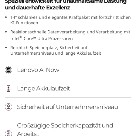
Speziell entwickelt für unaufhaltsame Leistung
t
und dauerhafte Exzellenz
14" schlankes und elegantes Kraftpaket mit fortschrittlichen
e
KI-Funktionen
l
Reaktionsschnelle Datenverarbeitung und Verarbeitung mit
®
Intel
Core™ Ultra Prozessoren
)
Reichlich Speicherplatz, Sicherheit auf
Unternehmensniveau und lange Akkulaufzeit
Lenovo AI Now
Lange Akkulaufzeit
Sicherheit auf Unternehmensniveau
Großzügige Speicherkapazität und
Arbeits...