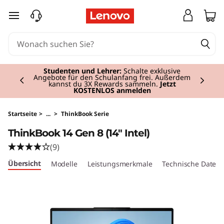
T
zum Hauptinhalt springen
h
i
Currently displaying item 3 of 3
n
Premium-Tablets
I Persönlich, leistungsstark,
mobil.
Jetzt kaufen
.
k
B
Startseite
>
...
>
ThinkBook Serie
ThinkBook 14 Gen 8 (14" Intel)
o
(9)
o
Übersicht
Modelle
Leistungsmerkmale
Technische Daten
k
1