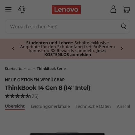
T
zum Hauptinhalt springen
h
i
Currently displaying item 3 of 3
n
Premium-Tablets
I Persönlich, leistungsstark,
mobil.
Jetzt kaufen
.
k
B
Startseite
>
...
>
ThinkBook Serie
NEUE OPTIONEN VERFÜGBAR
o
ThinkBook 14 Gen 8 (14" Intel)
o
(26)
Übersicht
Leistungsmerkmale
Technische Daten
Anschlüs
k
1