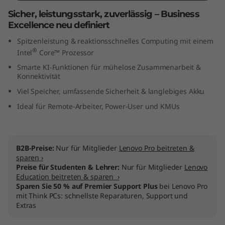
t
Sicher, leistungsstark, zuverlässig – Business
Excellence neu definiert
e
Spitzenleistung & reaktionsschnelles Computing mit einem
®
l
Intel
Core™ Prozessor
Smarte KI-Funktionen für mühelose Zusammenarbeit &
)
Konnektivität
Viel Speicher, umfassende Sicherheit & langlebiges Akku
Ideal für Remote-Arbeiter, Power-User und KMUs
B2B-Preise:
Nur für Mitglieder
Lenovo Pro beitreten &
sparen ›
Preise für Studenten & Lehrer:
Nur für Mitglieder
Lenovo
Education beitreten & sparen ›
Sparen Sie 50 % auf Premier Support Plus
bei Lenovo Pro
mit Think PCs: schnellste Reparaturen, Support und
Extras