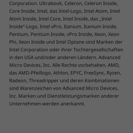
Optimieren Sie Ihre
Corporation. Ultrabook, Celeron, Celeron Inside,
Firmware Trusted Platform Module (fTPM) 2.0
Core Inside, Intel, das Intel-Logo, Intel Atom, Intel
Projekte & erweitern
Zero-Touch-Anmeldung mit Microsoft Windows Hello
Atom Inside, Intel Core, Intel Inside, das „Intel
(optionale IR-Kamera erforderlich)
Sie Ihren Horizont –
Inside“-Logo, Intel vPro, Itanium, Itanium Inside,
Selbstheilendes BIOS
Pentium, Pentium Inside, vPro Inside, Xeon, Xeon
überall
Vorinstallierte Software
Phi, Xeon Inside und Intel Optane sind Marken der
Lenovo Smart Meeting
Intel Corporation oder ihrer Tochtergesellschaften
Das 14'' Notebook der 8. Generation kann
Lenovo Vantage
in den USA und/oder anderen Ländern. Advanced
umfangreich erweitert werden, bietet viel
®
McAfee
LiveSafe™ (Testversion)
Micro Devices, Inc. Alle Rechte vorbehalten. AMD,
Speicher und reaktionsschnelle
Microsoft Office 365 (Testversion)
das AMD-Pfeillogo, Athlon, EPYC, FreeSync, Ryzen,
Speicheroptionen – unabhängig von Ihrer
Arbeitsumgebung. Dank mehrerer Anschlüsse
Radeon, Threadripper und deren Kombinationen
Lieferumfang
können Sie Dateien problemlos übertragen
sind Warenzeichen von Advanced Micro Devices,
ThinkBook 14 Gen 8 (14″ Intel) Notebook
und die Bildschirmfreigabe nutzen. Daüber
Inc. Marken und Dienstleistungsmarken anderer
®
hinaus erleichtern KI-verbesserte Konnektivität
USB-C
65-W-Netzteil (Nur ausgewählte Modelle)
Unternehmen werden anerkannt.
und Funktionen zur Geräuschunterdrückung
Kurzanleitung
die konsistente Online-Zusammenarbeit und
Vollständige technische Daten
blenden Umgebungsgeräusche aus.
Referenz für technische Daten des Produkts:
Modelle,