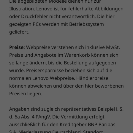
Die abgebildeten Modelle dienen nur zur
Bedrohungen effizient abwehren. Entfesseln Sie das
regionalen behördlichen Zertifizierungen und der Frequenzzuweisung.
Illustration. Lenovo ist für fehlerhafte Abbildungen
Potenzial für eine spannende virtuelle Reise!
oder Druckfehler nicht verantwortlich. Die hier
Unterstütztes Docking
Ein Fest für Ihre Sinne
gezeigten PCs werden mit Betriebssystem
®
USB-C
3.0 Dock
geliefert.
Tauchen Sie ein in die atemberaubende Grafik
®
USB-C
Thunderbolt™ 4 Dock
auf dem 14″ ThinkBook Gen 8 Notebook, das
mit mehreren Display-Optionen ausgestattet
Preise:
Webpreise verstehen sich inklusive MwSt.
Design
ist. Seine großzügige Bildschirmfläche und die
Preise und Angebote im Warenkorb können sich
genaue Farbgenauigkeit sorgen für ein
so lange ändern, bis die Bestellung aufgegeben
Abmessungen (H x B x T)
fesselndes Seherlebnis, während Dolby Audio™
wurde. Preisersparnisse beziehen sich auf die
die Klangqualität auf höchstem Niveau
1,7 cm x 31,3 cm x 22,4 cm / 0,66″ x 12,34″ x 8/82″
normalen Lenovo Webpreise. Händlerpreise
verbessert. Außerdem ist es TÜV Eyesafe®
können abweichen und über den hier beworbenen
zertifiziert, um die Ermüdung der Augen bei
Gewicht
Preisen liegen.
längerer Nutzung zu verhindern.
Ab 1,36 kg
Angaben sind zugleich repräsentatives Beispiel i. S.
Tastatur
d. 6a Abs. 4 PAngV. Die Vermittlung erfolgt
Optional: Weiße LED-Beleuchtung
ausschließlich für den Kreditgeber BNP Paribas
Spritzwassergeschützt
S.A. Niederlassung Deutschland, Standort