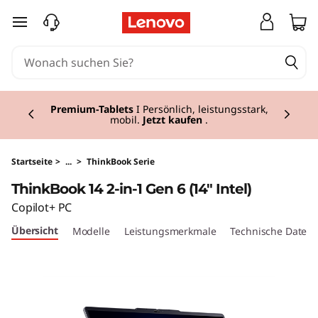
T
zum Hauptinhalt springen
h
i
Currently displaying item 3 of 3
n
Premium-Tablets
I Persönlich, leistungsstark,
mobil.
Jetzt kaufen
.
k
B
Startseite
>
...
>
ThinkBook Serie
ThinkBook 14 2-in-1 Gen 6 (14" Intel)
o
Copilot+ PC
o
Übersicht
Modelle
Leistungsmerkmale
Technische Daten
k
1