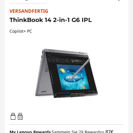
VERSANDFERTIG
ThinkBook 14 2-in-1 G6 IPL
Copilot+ PC
45W-65W
USB PD
87€
My Lenovo Rewards
Sammeln Sie 2X Rewards=