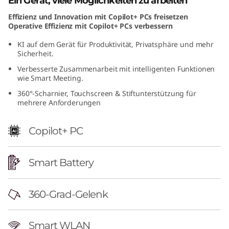
Ein Gerät, viele Möglichkeiten zu arbeiten
(
Effizienz und Innovation mit Copilot+ PCs freisetzen
Operative Effizienz mit Copilot+ PCs verbessern
1
KI auf dem Gerät für Produktivität, Privatsphäre und mehr
4
Sicherheit.
Verbesserte Zusammenarbeit mit intelligenten Funktionen
"
wie Smart Meeting.
360°-Scharnier, Touchscreen & Stiftunterstützung für
I
mehrere Anforderungen
n
Copilot+ PC
t
Smart Battery
e
l
360-Grad-Gelenk
)
Smart WLAN